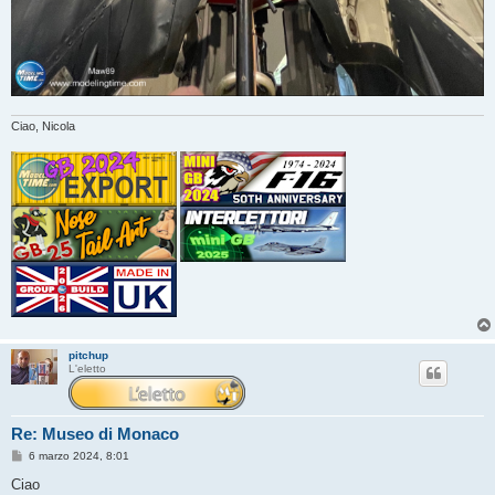
Ciao, Nicola
pitchup
L'eletto
Re: Museo di Monaco
M
6 marzo 2024, 8:01
e
s
Ciao
s