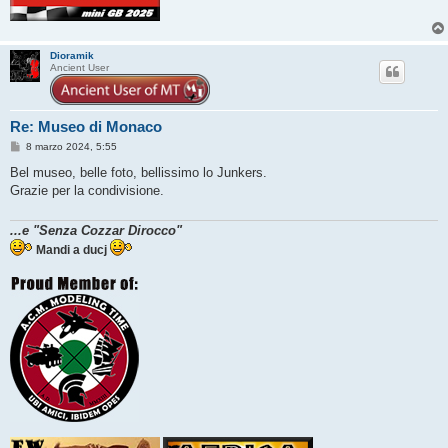
Dioramik
Ancient User
Re: Museo di Monaco
M
8 marzo 2024, 5:55
e
s
Bel museo, belle foto, bellissimo lo Junkers.
s
Grazie per la condivisione.
a
g
g
...e "Senza Cozzar Dirocco"
i
o
Mandi a ducj