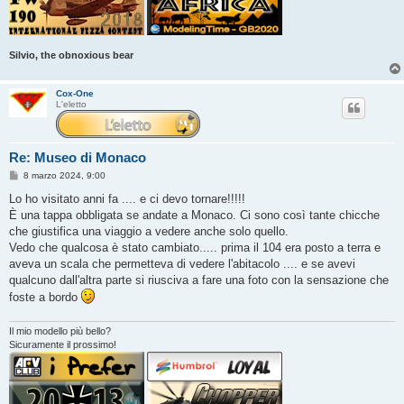
Silvio, the obnoxious bear
Cox-One
L'eletto
Re: Museo di Monaco
M
8 marzo 2024, 9:00
e
s
Lo ho visitato anni fa .... e ci devo tornare!!!!!
s
È una tappa obbligata se andate a Monaco. Ci sono così tante chicche
a
g
che giustifica una viaggio a vedere anche solo quello.
g
Vedo che qualcosa è stato cambiato..... prima il 104 era posto a terra e
i
o
aveva un scala che permetteva di vedere l'abitacolo .... e se avevi
qualcuno dall'altra parte si riusciva a fare una foto con la sensazione che
foste a bordo
Il mio modello più bello?
Sicuramente il prossimo!