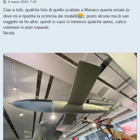
M
6 marzo 2024, 7:45
e
s
Ciao a tutti, qualche foto di quelle scattate a Monaco questa estate (e
s
dove mi è ripartita la scimmia dei modelli
), posto alcune ma di vari
a
g
soggetti ne ho altre, quindi in caso vi interessi qualche aereo, carico
g
volentieri in post separati.
i
o
Nicola