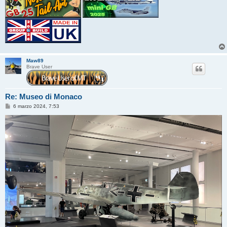
Maw89
Brave User
Re: Museo di Monaco
M
6 marzo 2024, 7:53
e
s
s
a
g
g
i
o