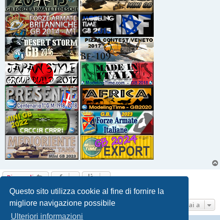
Rispondi
8 messaggi • Pagina
1
di
1
Questo sito utilizza cookie al fine di fornire la
migliore navigazione possibile
Vai a
Ulteriori informazioni