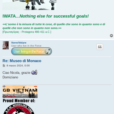
IWATA
...
Nothing else for successful goals!
<<L'uomo è la misura di tutte le cose, di quelle che sono in quanto sono e di
quelle che non sono in quanto non sono.>>
[Πρωταγόρας - Protagora 486-411 a.C.]
VorreiVolare
User who live in the Force
Re: Museo di Monaco
M
8 marzo 2024, 0:00
e
s
Ciao Nicola, grazie
s
Domiziano
a
g
g
i
o