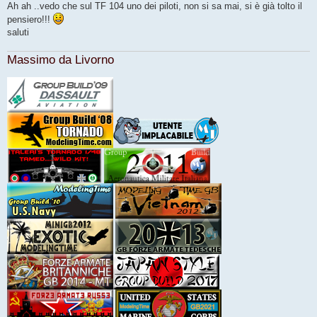
Ah ah ..vedo che sul TF 104 uno dei piloti, non si sa mai, si è già tolto il
a
g
pensiero!!!
g
saluti
i
o
Massimo da Livorno