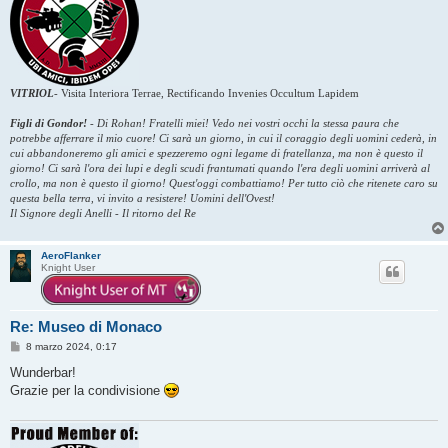
VITRIOL
-
Visita Interiora Terrae, Rectificando Invenies Occultum Lapidem
Figli di Gondor!
-
Di Rohan! Fratelli miei! Vedo nei vostri occhi la stessa paura che
potrebbe afferrare il mio cuore! Ci sarà un giorno, in cui il coraggio degli uomini cederà, in
cui abbandoneremo gli amici e spezzeremo ogni legame di fratellanza, ma non è questo il
giorno! Ci sarà l'ora dei lupi e degli scudi frantumati quando l'era degli uomini arriverà al
crollo, ma non è questo il giorno! Quest'oggi combattiamo! Per tutto ciò che ritenete caro su
questa bella terra, vi invito a resistere! Uomini dell'Ovest!
Il Signore degli Anelli - Il ritorno del Re
AeroFlanker
Knight User
Re: Museo di Monaco
M
8 marzo 2024, 0:17
e
s
Wunderbar!
s
Grazie per la condivisione
a
g
g
i
o