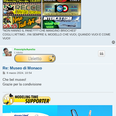
"NON HANNO IL PANE???? CHE MANGINO BRIOCHES"
COGLI L'ATTIMO...FAI SEMPRE IL MODELLO CHE VUOI, QUANDO VUOI E COME
VUOI!
FreestyleAurelio
L'eletto
Re: Museo di Monaco
M
6 marzo 2024, 10:54
e
s
Che bel museo!
s
Grazie per la condivisione
a
g
g
i
o