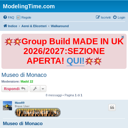
ModelingTime.com
FAQ
Regole
Iscriviti
Login
Indice
Aerei & Elicotteri
Walkaround
Group Build MADE IN UK
2026/2027:SEZIONE
APERTA!
QUI!
Museo di Monaco
Moderatore:
Madd 22
Rispondi
8 messaggi • Pagina
1
di
1
Maw89
Brave User
Museo di Monaco