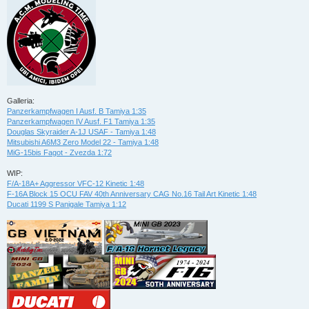
Galleria:
Panzerkampfwagen I Ausf. B Tamiya 1:35
Panzerkampfwagen IV Ausf. F1 Tamiya 1:35
Douglas Skyraider A-1J USAF - Tamiya 1:48
Mitsubishi A6M3 Zero Model 22 - Tamiya 1:48
MiG-15bis Fagot - Zvezda 1:72
WIP:
F/A-18A+ Aggressor VFC-12 Kinetic 1:48
F-16A Block 15 OCU FAV 40th Anniversary CAG No.16 Tail Art Kinetic 1:48
Ducati 1199 S Panigale Tamiya 1:12