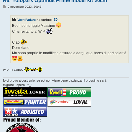
Re: Yolopark Optimus Prime model kit 20cm
M
9 novembre 2023, 20:46
e
s
s
VorreiVolare
ha scritto:
a
g
Buon pomeriggio Massimo
g
i
Ci terrei tanto al WIP
o
Ciao
Domiziano
Ma sono proprio le modifiche assurde a dargli quel tocco di particolarità
wip in corso
Io ci provo a costruirlo, se poi non viene bene pazienza! Il prossimo sarà
migliore...spero...^_^