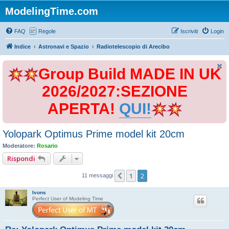
ModelingTime.com
FAQ
Regole
Iscriviti
Login
Indice
Astronavi e Spazio
Radiotelescopio di Arecibo
Group Build MADE IN UK
2026/2027:SEZIONE
APERTA!
QUI!
Yolopark Optimus Prime model kit 20cm
Moderatore:
Rosario
Rispondi
1
2
Precedente
11 messaggi
Ivons
Perfect User of Modeling Time