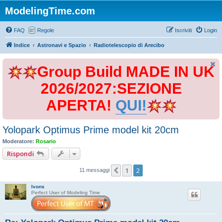
ModelingTime.com
FAQ
Regole
Iscriviti
Login
Indice
Astronavi e Spazio
Radiotelescopio di Arecibo
Group Build MADE IN UK
2026/2027:SEZIONE
APERTA!
QUI!
Yolopark Optimus Prime model kit 20cm
Moderatore:
Rosario
Rispondi
1
2
Precedente
11 messaggi
Ivons
Perfect User of Modeling Time