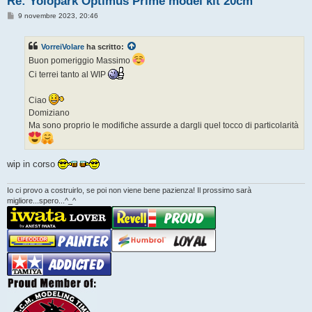
Re: Yolopark Optimus Prime model kit 20cm
M
9 novembre 2023, 20:46
e
s
s
VorreiVolare
ha scritto:
a
g
Buon pomeriggio Massimo
g
i
Ci terrei tanto al WIP
o
Ciao
Domiziano
Ma sono proprio le modifiche assurde a dargli quel tocco di particolarità
wip in corso
Io ci provo a costruirlo, se poi non viene bene pazienza! Il prossimo sarà
migliore...spero...^_^