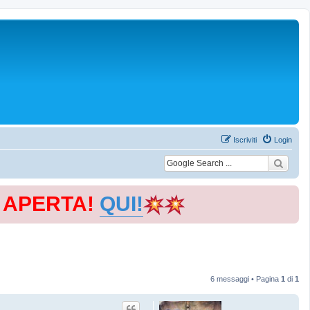
Iscriviti
Login
E APERTA!
QUI!
6 messaggi • Pagina
1
di
1