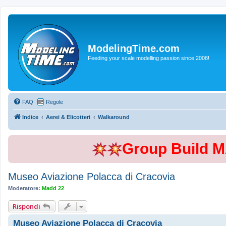
ModelingTime.com
Feeding your scale modelling passion since 2008!
FAQ
Regole
Indice
Aerei & Elicotteri
Walkaround
Group Build 
Museo Aviazione Polacca di Cracovia
Moderatore:
Madd 22
Rispondi
Museo Aviazione Polacca di Cracovia