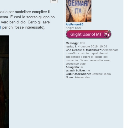
pazio per modellare complice il
spenta. E così lo scorso giugno ho
vero ben di dio! Certo gli aerei
AleFencer85
I
per chi fosse interessato).
Knight User
Messaggi:
966
Iscritto il:
4 ottobre 2019, 10:59
Che Genere di Modellista?:
Aeroplanaro
russofilo, costruisco quel che mi
suggerisce il cuore e l'istinto del
momento. Se non assemblo aerei,
costruisco auto.
Aerografo:
si
scratch builder:
no
Club/Associazione:
Battitore libero
Nome:
Alessandro