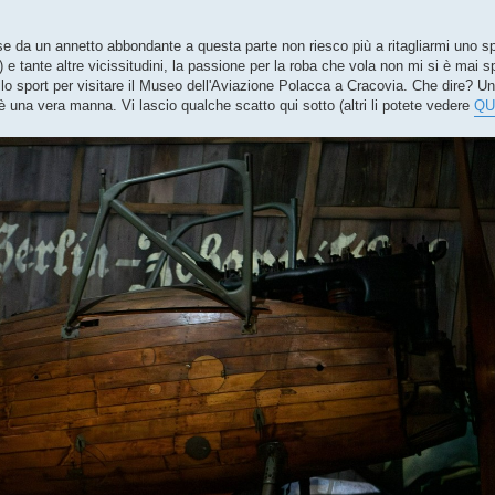
 se da un annetto abbondante a questa parte non riesco più a ritagliarmi uno s
 e tante altre vicissitudini, la passione per la roba che vola non mi si è mai 
ello sport per visitare il Museo dell'Aviazione Polacca a Cracovia. Che dire? Un 
i è una vera manna. Vi lascio qualche scatto qui sotto (altri li potete vedere
QU