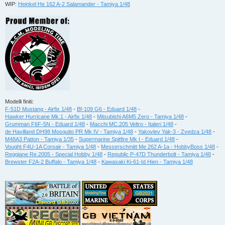
i
WIP:
Heinkel He 162 A-2 Salamander - Tamiya 1/48
o
Modelli finiti:
F-51D Mustang - Airfix 1/48
-
Bf-109 G6 - Eduard 1/48
-
Hawker Hurricane Mk.1 - Airfix 1/48
-
Mitsubishi A6M5 Zero - Tamiya 1/48
-
Grumman F6F-5N - Eduard 1/48
-
Macchi MC.205 Veltro - Italeri 1/48
-
de Havilland DH98 Mosquito PR Mk IV - Tamiya 1/48
-
Yakovlev Yak-3 - Zvedza 1/48
-
M48A3 Patton - Tamiya 1/35
-
Supermarine Spitfire Mk I - Eduard 1/48
-
Vought F4U-1A Corsair - Tamiya 1/48
-
Messerschmitt Me 262 A-1a - HobbyBoss 1/48
-
Reggiane Re.2005 - Special Hobby 1/48
-
Republic P-47D Thunderbolt - Tamiya 1/48
-
Brewster F2A-2 Buffalo - Tamiya 1/48
-
Kawasaki Ki-61-Id Hien - Tamiya 1/48