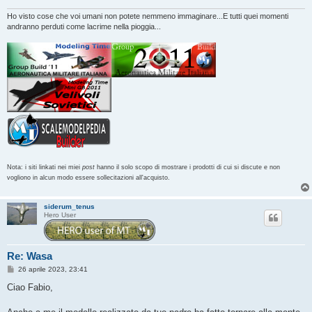
Ho visto cose che voi umani non potete nemmeno immaginare...E tutti quei momenti
andranno perduti come lacrime nella pioggia...
Nota: i siti linkati nei miei
post
hanno il solo scopo di mostrare i prodotti di cui si discute e non
vogliono in alcun modo essere sollecitazioni all'acquisto.
siderum_tenus
Hero User
Re: Wasa
M
26 aprile 2023, 23:41
e
s
Ciao Fabio,
s
a
g