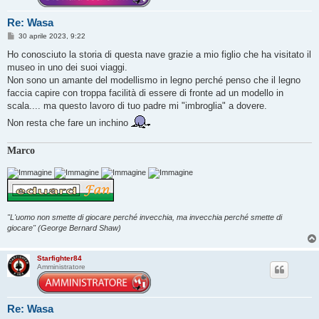
Re: Wasa
M
30 aprile 2023, 9:22
e
s
Ho conosciuto la storia di questa nave grazie a mio figlio che ha visitato il
s
museo in uno dei suoi viaggi.
a
g
Non sono un amante del modellismo in legno perché penso che il legno
g
faccia capire con troppa facilità di essere di fronte ad un modello in
i
o
scala.... ma questo lavoro di tuo padre mi "imbroglia" a dovere.
Non resta che fare un inchino
Marco
"L'uomo non smette di giocare perché invecchia, ma invecchia perché smette di
giocare" (George Bernard Shaw)
Starfighter84
Amministratore
Re: Wasa