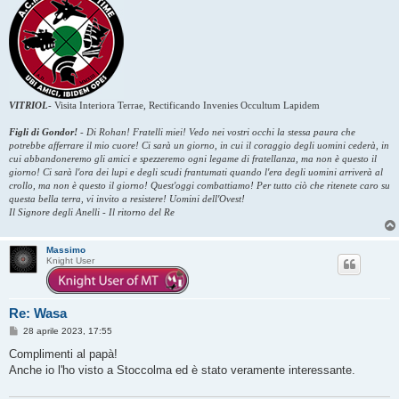
VITRIOL
-
Visita Interiora Terrae, Rectificando Invenies Occultum Lapidem
Figli di Gondor!
-
Di Rohan! Fratelli miei! Vedo nei vostri occhi la stessa paura che
potrebbe afferrare il mio cuore! Ci sarà un giorno, in cui il coraggio degli uomini cederà, in
cui abbandoneremo gli amici e spezzeremo ogni legame di fratellanza, ma non è questo il
giorno! Ci sarà l'ora dei lupi e degli scudi frantumati quando l'era degli uomini arriverà al
crollo, ma non è questo il giorno! Quest'oggi combattiamo! Per tutto ciò che ritenete caro su
questa bella terra, vi invito a resistere! Uomini dell'Ovest!
Il Signore degli Anelli - Il ritorno del Re
Massimo
Knight User
Re: Wasa
M
28 aprile 2023, 17:55
e
s
Complimenti al papà!
s
Anche io l'ho visto a Stoccolma ed è stato veramente interessante.
a
g
g