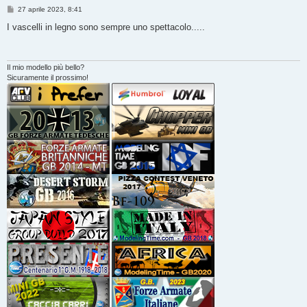
M
27 aprile 2023, 8:41
e
s
I vascelli in legno sono sempre uno spettacolo.....
s
a
g
g
i
Il mio modello più bello?
o
Sicuramente il prossimo!