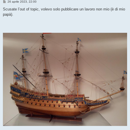
M
26 aprile 2023, 22:00
e
s
Scusate l’out of topic, volevo solo pubblicare un lavoro non mio (è di mio
s
papà).
a
g
g
i
o