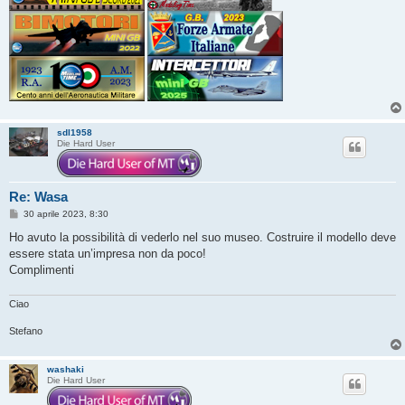
sdl1958
Die Hard User
Re: Wasa
M
30 aprile 2023, 8:30
e
s
Ho avuto la possibilità di vederlo nel suo museo. Costruire il modello deve
s
essere stata un’impresa non da poco!
a
g
Complimenti
g
i
o
Ciao
Stefano
washaki
Die Hard User