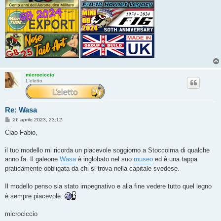
microciccio
L'eletto
Re: Wasa
M
26 aprile 2023, 23:12
e
s
Ciao Fabio,
s
a
g
il tuo modello mi ricorda un piacevole soggiorno a Stoccolma di qualche
g
anno fa. Il galeone
Wasa
è inglobato nel suo
museo
ed è una tappa
i
o
praticamente obbligata da chi si trova nella capitale svedese.
Il modello penso sia stato impegnativo e alla fine vedere tutto quel legno
è sempre piacevole.
microciccio