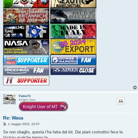
Fabio73
Knight User
Re: Wasa
M
1 maggio 2023, 22:07
e
s
Se non sbaglio, questa l’ha fatta dal kit. Dai piani costruttivi fece la
s
Victory qualche tempo fa.