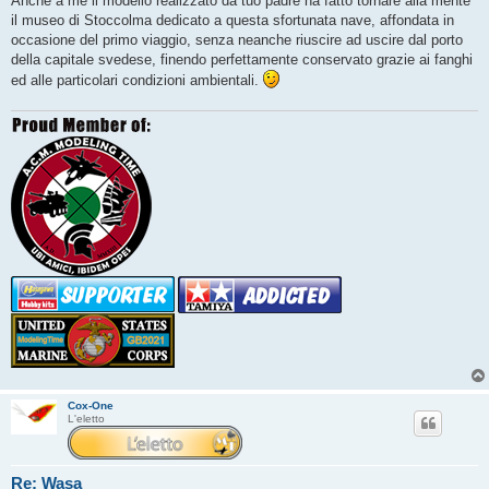
Anche a me il modello realizzato da tuo padre ha fatto tornare alla mente
g
il museo di Stoccolma dedicato a questa sfortunata nave, affondata in
i
o
occasione del primo viaggio, senza neanche riuscire ad uscire dal porto
della capitale svedese, finendo perfettamente conservato grazie ai fanghi
ed alle particolari condizioni ambientali.
Cox-One
L'eletto
Re: Wasa