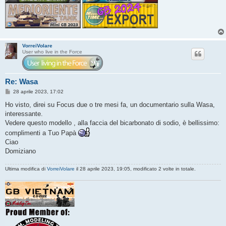
VorreiVolare
User who live in the Force
Re: Wasa
M
28 aprile 2023, 17:02
e
s
Ho visto, direi su Focus due o tre mesi fa, un documentario sulla Wasa,
s
interessante.
a
g
Vedere questo modello , alla faccia del bicarbonato di sodio, è bellissimo:
g
complimenti a Tuo Papà
i
o
Ciao
Domiziano
Ultima modifica di
VorreiVolare
il 28 aprile 2023, 19:05, modificato 2 volte in totale.