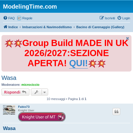
ModelingTime.com
FAQ
Regole
Iscriviti
Login
Indice
Imbarcazioni & Navimodellismo
Bacino di Carenaggio (Gallery)
Group Build MADE IN UK
2026/2027:SEZIONE
APERTA!
QUI!
Wasa
Moderatore:
microciccio
Rispondi
10 messaggi • Pagina
1
di
1
Fabio73
Knight User
Wasa