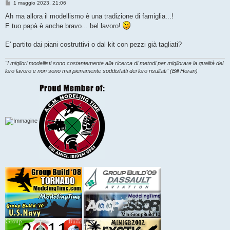
M
1 maggio 2023, 21:06
e
s
Ah ma allora il modellismo è una tradizione di famiglia...!
s
E tuo papà è anche bravo... bel lavoro!
a
g
g
E' partito dai piani costruttivi o dal kit con pezzi già tagliati?
i
o
"I migliori modellisti sono costantemente alla ricerca di metodi per migliorare la qualità del
loro lavoro e non sono mai pienamente soddisfatti dei loro risultati" (Bill Horan)