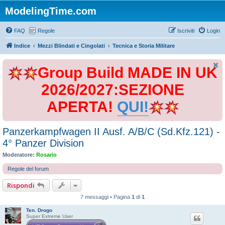
ModelingTime.com
FAQ
Regole
Iscriviti
Login
Indice
Mezzi Blindati e Cingolati
Tecnica e Storia Militare
Group Build MADE IN UK
2026/2027:SEZIONE
APERTA!
QUI!
Panzerkampfwagen II Ausf. A/B/C (Sd.Kfz.121) -
4° Panzer Division
Moderatore:
Rosario
Regole del forum
Rispondi
7 messaggi • Pagina
1
di
1
Ten. Drogo
Super Extreme User