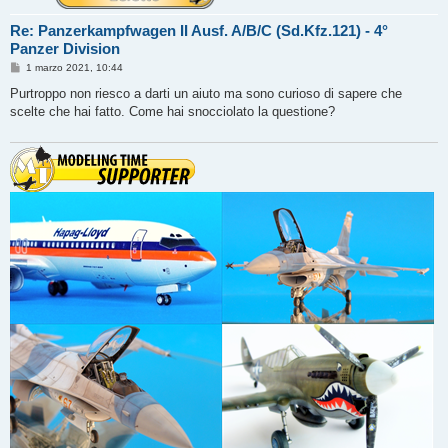
Re: Panzerkampfwagen II Ausf. A/B/C (Sd.Kfz.121) - 4°
Panzer Division
M
1 marzo 2021, 10:44
e
s
Purtroppo non riesco a darti un aiuto ma sono curioso di sapere che
s
scelte che hai fatto. Come hai snocciolato la questione?
a
g
g
i
o