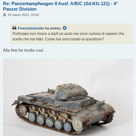
Re: Panzerkampfwagen II Ausf. A/B/C (Sd.Kfz.121) - 4°
Panzer Division
M
23 marzo 2021, 10:42
e
s
s
FreestyleAurelio
ha scritto:
a
g
Purtroppo non riesco a darti un aiuto ma sono curioso di sapere che
g
scelte che hai fatto. Come hai snocciolato la questione?
i
o
Alla fine ho risolto così...