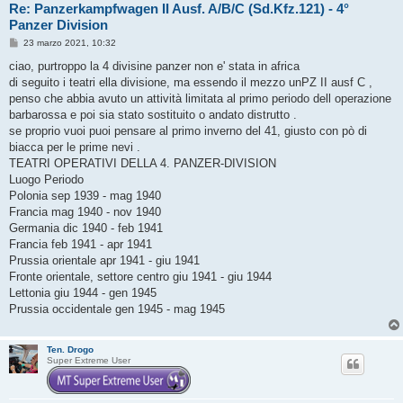
Re: Panzerkampfwagen II Ausf. A/B/C (Sd.Kfz.121) - 4°
Panzer Division
M
23 marzo 2021, 10:32
e
s
ciao, purtroppo la 4 divisine panzer non e' stata in africa
s
di seguito i teatri ella divisione, ma essendo il mezzo unPZ II ausf C ,
a
g
penso che abbia avuto un attività limitata al primo periodo dell operazione
g
barbarossa e poi sia stato sostituito o andato distrutto .
i
o
se proprio vuoi puoi pensare al primo inverno del 41, giusto con pò di
biacca per le prime nevi .
TEATRI OPERATIVI DELLA 4. PANZER-DIVISION
Luogo Periodo
Polonia sep 1939 - mag 1940
Francia mag 1940 - nov 1940
Germania dic 1940 - feb 1941
Francia feb 1941 - apr 1941
Prussia orientale apr 1941 - giu 1941
Fronte orientale, settore centro giu 1941 - giu 1944
Lettonia giu 1944 - gen 1945
Prussia occidentale gen 1945 - mag 1945
Ten. Drogo
Super Extreme User