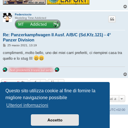
Federciccio
Modeling Time Addicted
Re: Panzerkampfwagen II Ausf. A/B/C (Sd.Kfz.121) - 4°
Panzer Division
M
25 marzo 2021, 13:19
e
s
complimenti,.molto bello, uno dei miei carri preferiti, ci riempirei casa tra
s
quello e lo stug III
a
g
g
i
Non predetemi troppo sul serio
o
Rispondi
7 messaggi • Pagina
1
di
1
Questo sito utilizza cookie al fine di fornire la
migliore navigazione possibile
Vai a
Ulteriori informazioni
Indice
Contattaci
Cancella cookie
Tutti gli orari sono
UTC+02:00
Accetto
Creato da
phpBB
® Forum Software © phpBB Limited
Traduzione Italiana
phpBB-Italia.it