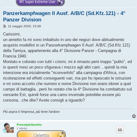
Panzerkampfwagen II Ausf. A/B/C (Sd.Kfz.121) - 4°
Panzer Division
M
11 maggio 2020, 15:48
e
s
Carissimi,
s
un annetto fa mi sono imbattuto in uno dei negozi dove abitualmente
a
g
acquisto modellini in un Panzerkampfwagen II Ausf. A/B/C (Sd.Kfz.121)
g
della Tamiya, appartenente alla 4° Divisione Panzer - Campagna di
i
o
Francia 1940.
Montato e colorato con tutti i crismi, mi è rimasto però troppo "pulito", ed
in questi mesi un poco sfigurava i mezzo agli altri carri....quindi la mia
intenzione era inizialmente "riconvertirlo" alla campagna d'Africa, con
ricolorazione ed effetti conseguenti vari, ma poi ho ripescato le istruzioni
e mi sono accorto che numero e nome Divisione non erano idonei a quel
campo di battaglia...però ho notato che la 4* Divisione ha combattuto sul
versante Est, quindi forse una camo invernale potrebbe essere più
consona...che dite? Avete consigli a riguardo?
Più aspra è l'impresa, più forte l'ardore
FreestyleAurelio
L'eletto