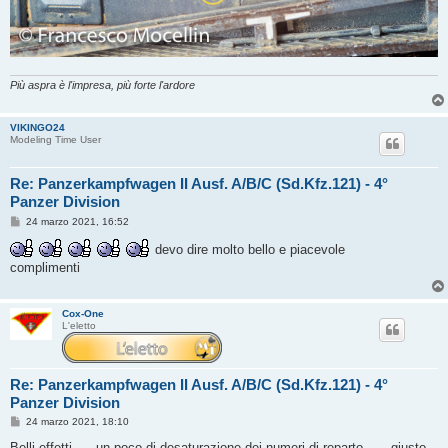
Più aspra è l'impresa, più forte l'ardore
VIKINGO24
Modeling Time User
Re: Panzerkampfwagen II Ausf. A/B/C (Sd.Kfz.121) - 4°
Panzer Division
M
24 marzo 2021, 16:52
e
s
devo dire molto bello e piacevole
s
complimenti
a
g
g
i
Cox-One
o
L'eletto
Re: Panzerkampfwagen II Ausf. A/B/C (Sd.Kfz.121) - 4°
Panzer Division
M
24 marzo 2021, 18:10
e
s
Belli effetti .... un poco di desaturazione dei numeri di reparto ..... giusto