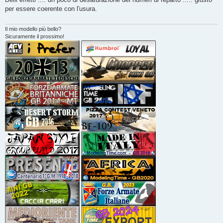
s
per essere coerente con l'usura.
a
g
g
i
Il mio modello più bello?
o
Sicuramente il prossimo!