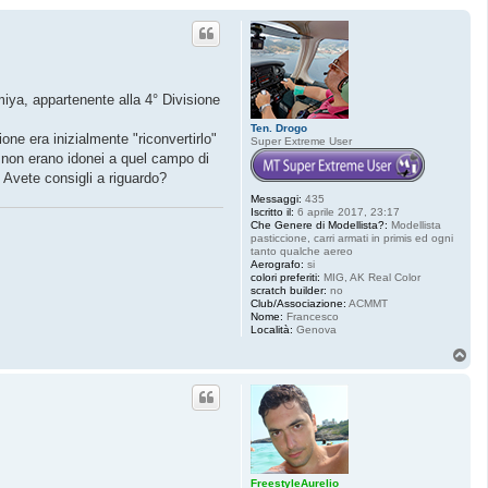
iya, appartenente alla 4° Divisione
Ten. Drogo
ione era inizialmente "riconvertirlo"
Super Extreme User
e non erano idonei a quel campo di
 Avete consigli a riguardo?
Messaggi:
435
Iscritto il:
6 aprile 2017, 23:17
Che Genere di Modellista?:
Modellista
pasticcione, carri armati in primis ed ogni
tanto qualche aereo
Aerografo:
si
colori preferiti:
MIG, AK Real Color
scratch builder:
no
Club/Associazione:
ACMMT
Nome:
Francesco
Località:
Genova
T
o
p
FreestyleAurelio