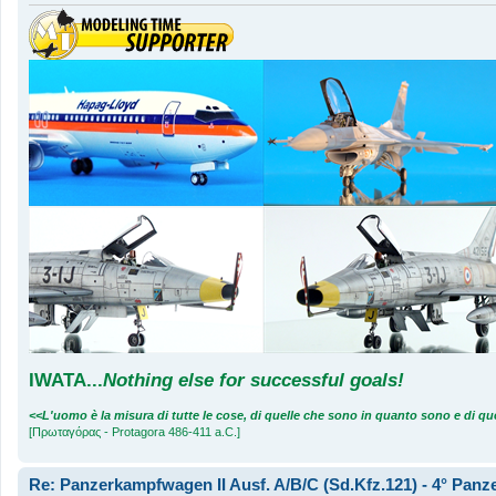
g
i
o
IWATA
...
Nothing else for successful goals!
<<L'uomo è la misura di tutte le cose, di quelle che sono in quanto sono e di 
[Πρωταγόρας - Protagora 486-411 a.C.]
Re: Panzerkampfwagen II Ausf. A/B/C (Sd.Kfz.121) - 4° Panze