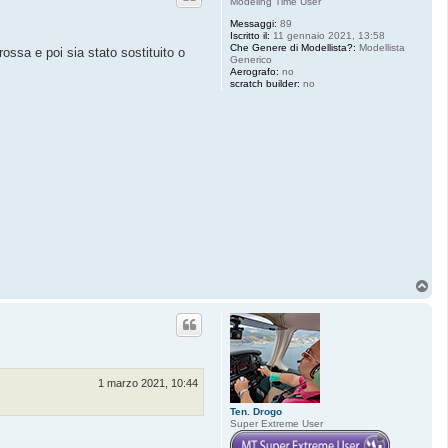
Modeling Time User
Messaggi:
89
Iscritto il:
11 gennaio 2021, 13:58
Che Genere di Modellista?:
Modellista
ossa e poi sia stato sostituito o
Generico
Aerografo:
no
scratch builder:
no
T
o
p
1 marzo 2021, 10:44
Ten. Drogo
Super Extreme User