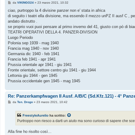
M
da
VIKINGO24
»
23 marzo 2021, 10:32
e
s
ciao, purtroppo la 4 divisine panzer non e' stata in africa
s
di seguito i teatri ella divisione, ma essendo il mezzo unPZ II ausf C , pe
a
g
andato distrutto .
g
se proprio vuoi puoi pensare al primo inverno del 41, giusto con pò di bia
i
o
TEATRI OPERATIVI DELLA 4. PANZER-DIVISION
Luogo Periodo
Polonia sep 1939 - mag 1940
Francia mag 1940 - nov 1940
Germania dic 1940 - feb 1941
Francia feb 1941 - apr 1941
Prussia orientale apr 1941 - giu 1941
Fronte orientale, settore centro giu 1941 - giu 1944
Lettonia giu 1944 - gen 1945
Prussia occidentale gen 1945 - mag 1945
Re: Panzerkampfwagen II Ausf. A/B/C (Sd.Kfz.121) - 4° Panze
M
da
Ten. Drogo
»
23 marzo 2021, 10:42
e
s
s
FreestyleAurelio
ha scritto:
a
g
Purtroppo non riesco a darti un aiuto ma sono curioso di sapere che scel
g
i
o
Alla fine ho risolto così...