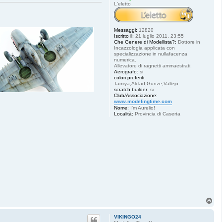
L'eletto
Messaggi:
12820
Iscritto il:
21 luglio 2011, 23:55
Che Genere di Modellista?:
Dottore in
Incazzologia applicata con
specializzazione in nullafacenza
numerica.
Allevatore di ragnetti ammaestrati.
Aerografo:
si
colori preferiti:
Tamiya,Alclad,Gunze,Vallejo
scratch builder:
si
Club/Associazione:
www.modelingtime.com
Nome:
I'm Aurelio!
Località:
Provincia di Caserta
T
o
p
VIKINGO24