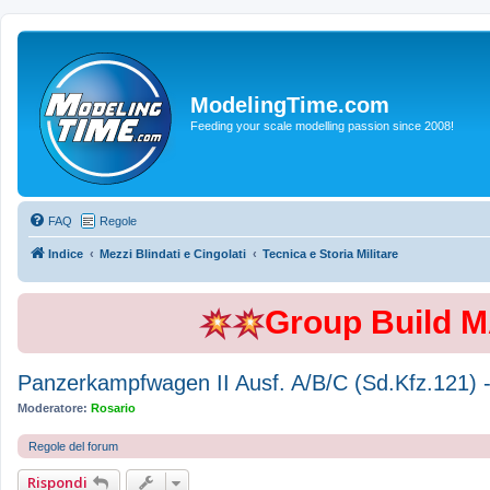
ModelingTime.com
Feeding your scale modelling passion since 2008!
FAQ
Regole
Indice
Mezzi Blindati e Cingolati
Tecnica e Storia Militare
Group Build 
Panzerkampfwagen II Ausf. A/B/C (Sd.Kfz.121) -
Moderatore:
Rosario
Regole del forum
Rispondi