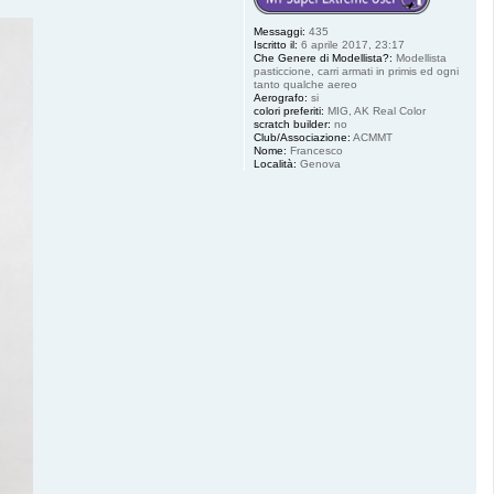
Messaggi:
435
Iscritto il:
6 aprile 2017, 23:17
Che Genere di Modellista?:
Modellista
pasticcione, carri armati in primis ed ogni
tanto qualche aereo
Aerografo:
si
colori preferiti:
MIG, AK Real Color
scratch builder:
no
Club/Associazione:
ACMMT
Nome:
Francesco
Località:
Genova