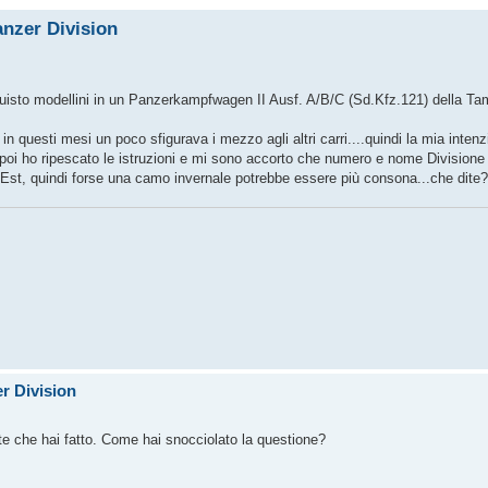
anzer Division
uisto modellini in un Panzerkampfwagen II Ausf. A/B/C (Sd.Kfz.121) della Tam
 in questi mesi un poco sfigurava i mezzo agli altri carri....quindi la mia intenz
a poi ho ripescato le istruzioni e mi sono accorto che numero e nome Division
 Est, quindi forse una camo invernale potrebbe essere più consona...che dite?
r Division
te che hai fatto. Come hai snocciolato la questione?