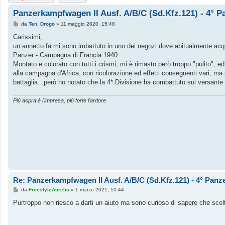
Panzerkampfwagen II Ausf. A/B/C (Sd.Kfz.121) - 4° P
M
da
Ten. Drogo
»
11 maggio 2020, 15:48
e
s
Carissimi,
s
un annetto fa mi sono imbattuto in uno dei negozi dove abitualmente acq
a
g
Panzer - Campagna di Francia 1940.
g
Montato e colorato con tutti i crismi, mi è rimasto però troppo "pulito", ed
i
o
alla campagna d'Africa, con ricolorazione ed effetti conseguenti vari, m
battaglia...però ho notato che la 4* Divisione ha combattuto sul versante
Più aspra è l'impresa, più forte l'ardore
Re: Panzerkampfwagen II Ausf. A/B/C (Sd.Kfz.121) - 4° Panze
M
da
FreestyleAurelio
»
1 marzo 2021, 10:44
e
s
Purtroppo non riesco a darti un aiuto ma sono curioso di sapere che scel
s
a
g