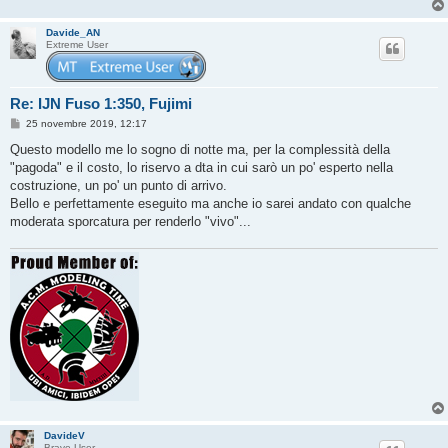
Davide_AN
Extreme User
Re: IJN Fuso 1:350, Fujimi
M
25 novembre 2019, 12:17
e
s
Questo modello me lo sogno di notte ma, per la complessità della
s
"pagoda" e il costo, lo riservo a dta in cui sarò un po' esperto nella
a
g
costruzione, un po' un punto di arrivo.
g
Bello e perfettamente eseguito ma anche io sarei andato con qualche
i
o
moderata sporcatura per renderlo "vivo"...
DavideV
Brave User