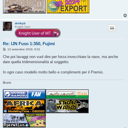
drinkyb
Knight User
Re: IJN Fuso 1:350, Fujimi
M
13 settembre 2019, 8:01
e
s
Che poi lavaggi non vuol dire per forza invecchiare la nave, ma anche
s
dare quella tridimensionalitá al soggetto.
a
g
g
In ogni caso modello molto bello e complimenti per il Premio.
i
o
Bruno