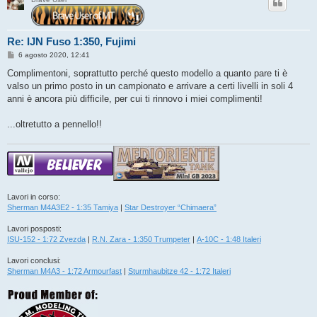
Re: IJN Fuso 1:350, Fujimi
M
6 agosto 2020, 12:41
e
s
Complimentoni, soprattutto perché questo modello a quanto pare ti è
s
valso un primo posto in un campionato e arrivare a certi livelli in soli 4
a
g
anni è ancora più difficile, per cui ti rinnovo i miei complimenti!
g
i
o
...oltretutto a pennello!!
Lavori in corso:
Sherman M4A3E2 - 1:35 Tamiya
|
Star Destroyer “Chimaera”
Lavori posposti:
ISU-152 - 1:72 Zvezda
|
R.N. Zara - 1:350 Trumpeter
|
A-10C - 1:48 Italeri
Lavori conclusi:
Sherman M4A3 - 1:72 Armourfast
|
Sturmhaubitze 42 - 1:72 Italeri