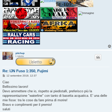
pitchup
L'eletto
Re: IJN Fuso 1:350, Fujimi
M
12 settembre 2019, 12:37
e
s
Ciao
s
Bellissimo lavoro!
a
g
Devo ammettere che io, rispetto ai piedistalli, preferisco più la
g
rappresentazione "waterline" con tanto di basetta acquatica. E' una delle
i
o
mie fisse: tra le cose da fare prima di morire!
Bravo e complimenti per il premio!
saluti