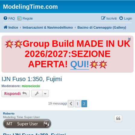
ModelingTime.com
FAQ
Regole
Iscriviti
Login
Indice
Imbarcazioni & Navimodellismo
Bacino di Carenaggio (Gallery)
Group Build MADE IN UK
2026/2027:SEZIONE
APERTA!
QUI!
IJN Fuso 1:350, Fujimi
Moderatore:
microciccio
Rispondi
1
2
Precedente
19 messaggi
Roberto
Modeling Time Super User