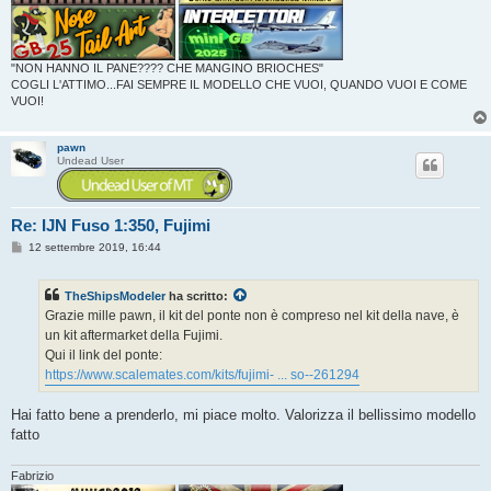
"NON HANNO IL PANE???? CHE MANGINO BRIOCHES"
COGLI L'ATTIMO...FAI SEMPRE IL MODELLO CHE VUOI, QUANDO VUOI E COME
VUOI!
pawn
Undead User
Re: IJN Fuso 1:350, Fujimi
M
12 settembre 2019, 16:44
e
s
s
TheShipsModeler
ha scritto:
a
g
Grazie mille pawn, il kit del ponte non è compreso nel kit della nave, è
g
un kit aftermarket della Fujimi.
i
o
Qui il link del ponte:
https://www.scalemates.com/kits/fujimi- ... so--261294
Hai fatto bene a prenderlo, mi piace molto. Valorizza il bellissimo modello
fatto
Fabrizio