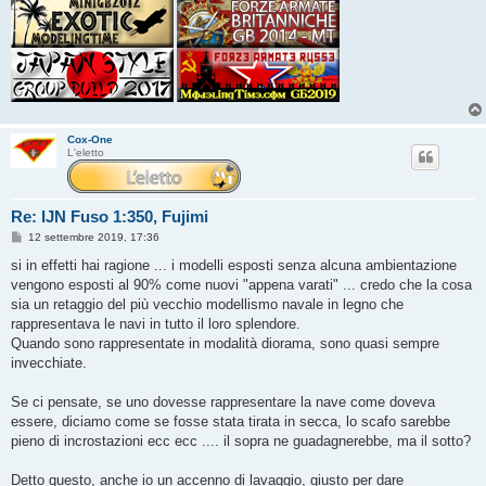
Cox-One
L'eletto
Re: IJN Fuso 1:350, Fujimi
M
12 settembre 2019, 17:36
e
s
si in effetti hai ragione ... i modelli esposti senza alcuna ambientazione
s
vengono esposti al 90% come nuovi "appena varati" ... credo che la cosa
a
g
sia un retaggio del più vecchio modellismo navale in legno che
g
rappresentava le navi in tutto il loro splendore.
i
o
Quando sono rappresentate in modalità diorama, sono quasi sempre
invecchiate.
Se ci pensate, se uno dovesse rappresentare la nave come doveva
essere, diciamo come se fosse stata tirata in secca, lo scafo sarebbe
pieno di incrostazioni ecc ecc .... il sopra ne guadagnerebbe, ma il sotto?
Detto questo, anche io un accenno di lavaggio, giusto per dare