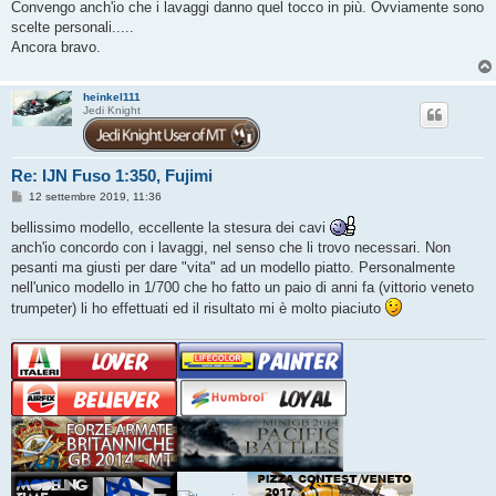
Convengo anch'io che i lavaggi danno quel tocco in più. Ovviamente sono
scelte personali.....
Ancora bravo.
heinkel111
Jedi Knight
Re: IJN Fuso 1:350, Fujimi
M
12 settembre 2019, 11:36
e
s
bellissimo modello, eccellente la stesura dei cavi
s
anch'io concordo con i lavaggi, nel senso che li trovo necessari. Non
a
g
pesanti ma giusti per dare "vita" ad un modello piatto. Personalmente
g
nell'unico modello in 1/700 che ho fatto un paio di anni fa (vittorio veneto
i
o
trumpeter) li ho effettuati ed il risultato mi è molto piaciuto