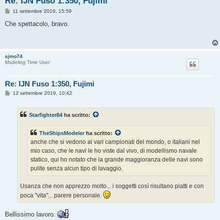
Re: IJN Fuso 1:350, Fujimi
M
11 settembre 2019, 15:59
e
s
Che spettacolo, bravo.
s
a
g
g
i
sjmo74
o
Modeling Time User
Re: IJN Fuso 1:350, Fujimi
M
12 settembre 2019, 10:42
e
s
s
Starfighter84
ha scritto:
a
g
g
TheShipsModeler
ha scritto:
i
o
anche che si vedono ai vari campionati del mondo, o italiani nel
mio caso, che le navi le ho viste dal vivo, di modellismo navale
statico, qui ho notato che la grande maggioranza delle navi sono
pulite senza alcun tipo di lavaggio.
Usanza che non apprezzo molto... i soggetti così risultano piatti e con
poca "vita"... parere personale.
Bellissimo lavoro.