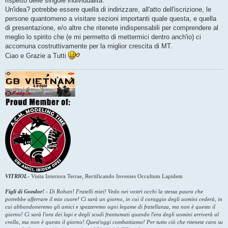
rispetto delle singole individualità.
Un'idea? potrebbe essere quella di indirizzare, all'atto dell'iscrizione, le
persone quantomeno a visitare sezioni importanti quale questa, e quella
di presentazione, e/o altre che ritenete indispensabili per comprendere al
meglio lo spirito che (e mi permetto di mettermici dentro anch'io) ci
accomuna costruttivamente per la miglior crescita di MT.
Ciao e Grazie a Tutti
VITRIOL
-
Visita Interiora Terrae, Rectificando Invenies Occultum Lapidem
Figli di Gondor!
-
Di Rohan! Fratelli miei! Vedo nei vostri occhi la stessa paura che
potrebbe afferrare il mio cuore! Ci sarà un giorno, in cui il coraggio degli uomini cederà, in
cui abbandoneremo gli amici e spezzeremo ogni legame di fratellanza, ma non è questo il
giorno! Ci sarà l'ora dei lupi e degli scudi frantumati quando l'era degli uomini arriverà al
crollo, ma non è questo il giorno! Quest'oggi combattiamo! Per tutto ciò che ritenete caro su