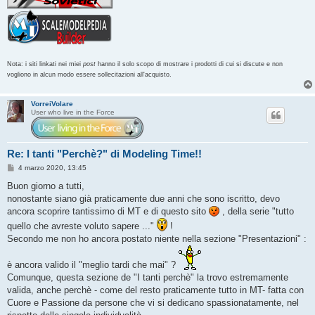
Nota: i siti linkati nei miei
post
hanno il solo scopo di mostrare i prodotti di cui si discute e non
vogliono in alcun modo essere sollecitazioni all'acquisto.
VorreiVolare
User who live in the Force
Re: I tanti "Perchè?" di Modeling Time!!
M
4 marzo 2020, 13:45
e
s
Buon giorno a tutti,
s
nonostante siano già praticamente due anni che sono iscritto, devo
a
g
ancora scoprire tantissimo di MT e di questo sito
, della serie "tutto
g
quello che avreste voluto sapere ..."
!
i
o
Secondo me non ho ancora postato niente nella sezione "Presentazioni" :
è ancora valido il "meglio tardi che mai" ?
Comunque, questa sezione de "I tanti perchè" la trovo estremamente
valida, anche perchè - come del resto praticamente tutto in MT- fatta con
Cuore e Passione da persone che vi si dedicano spassionatamente, nel