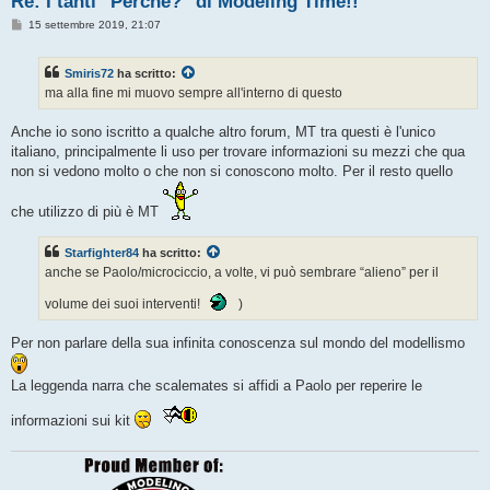
Re: I tanti "Perchè?" di Modeling Time!!
M
15 settembre 2019, 21:07
e
s
s
Smiris72
ha scritto:
a
g
ma alla fine mi muovo sempre all'interno di questo
g
i
o
Anche io sono iscritto a qualche altro forum, MT tra questi è l'unico
italiano, principalmente li uso per trovare informazioni su mezzi che qua
non si vedono molto o che non si conoscono molto. Per il resto quello
che utilizzo di più è MT
Starfighter84
ha scritto:
anche se Paolo/microciccio, a volte, vi può sembrare “alieno” per il
volume dei suoi interventi!
)
Per non parlare della sua infinita conoscenza sul mondo del modellismo
La leggenda narra che scalemates si affidi a Paolo per reperire le
informazioni sui kit