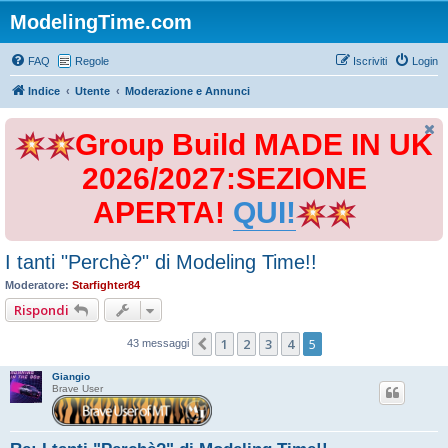
ModelingTime.com
FAQ
Regole
Iscriviti
Login
Indice
Utente
Moderazione e Annunci
Group Build MADE IN UK
2026/2027:SEZIONE
APERTA!
QUI!
I tanti "Perchè?" di Modeling Time!!
Moderatore:
Starfighter84
Rispondi
1
2
3
4
5
Precedente
43 messaggi
Giangio
Brave User