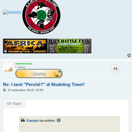
microciccio
L'eletto
Re: I tanti "Perchè?" di Modeling Time!!
M
15 settembre 2019, 23:50
e
s
s
Off Topic
a
g
g
i
o
Giangio
ha scritto:
...