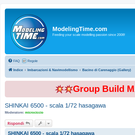
ModelingTime.com
Feeding your scale modelling passion since 2008!
FAQ
Regole
Indice
Imbarcazioni & Navimodellismo
Bacino di Carenaggio (Gallery)
Group Build 
SHINKAI 6500 - scala 1/72 hasagawa
Moderatore:
microciccio
Rispondi
SHINKAI 6500 - scala 1/72 hasagawa