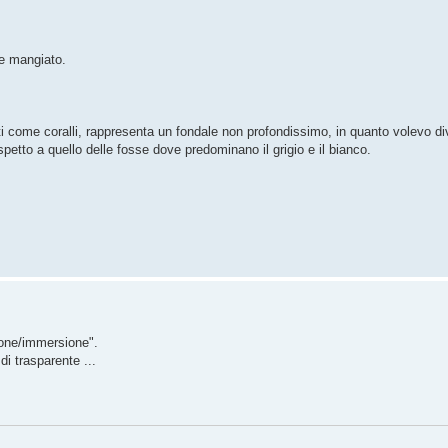
 e mangiato.
ti come coralli, rappresenta un fondale non profondissimo, in quanto volevo div
rispetto a quello delle fosse dove predominano il grigio e il bianco.
zione/immersione".
di trasparente ...