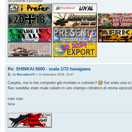
Sicuramente il prossimo!
Re: SHINKAI 6500 - scala 1/72 hasagawa
M
da
Biscottino73
»
14 settembre 2019, 15:47
e
s
Caspita, ma lo hai comprato già montato e colorato?
Sei stato una sc
s
Non sarebbe stato male calarlo in uno stampo cilindrico di resina epossi
a
g
g
ciao ciao
i
o
luca