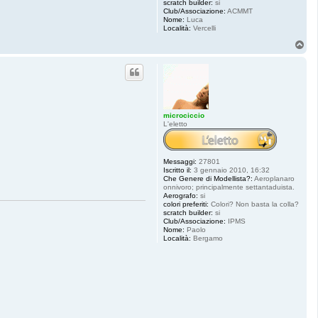
scratch builder:
si
Club/Associazione:
ACMMT
Nome:
Luca
Località:
Vercelli
T
o
p
microciccio
L'eletto
Messaggi:
27801
Iscritto il:
3 gennaio 2010, 16:32
Che Genere di Modellista?:
Aeroplanaro
onnivoro; principalmente settantaduista.
Aerografo:
si
colori preferiti:
Colori? Non basta la colla?
scratch builder:
si
Club/Associazione:
IPMS
Nome:
Paolo
Località:
Bergamo