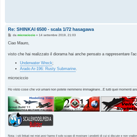
Re: SHINKAI 6500 - scala 1/72 hasagawa
M
da
microciccio
»
14 settembre 2019, 21:03
e
s
Ciao Mauro,
s
a
g
visto che hai realizzato il diorama hai anche pensato a rappresentare l'
g
i
Underwater Wreck
;
o
Arado Ar-196: Rusty Submarine
.
microciccio
Ho visto cose che voi umani non potete nemmeno immaginare...E tutti quei momenti andr
Nota: i siti linkati nei miei
post
hanno il solo scopo di mostrare i prodotti di cui si discute e non voglio