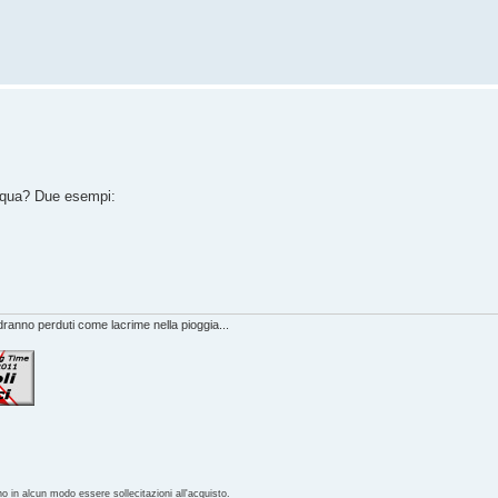
acqua? Due esempi:
anno perduti come lacrime nella pioggia...
no in alcun modo essere sollecitazioni all'acquisto.