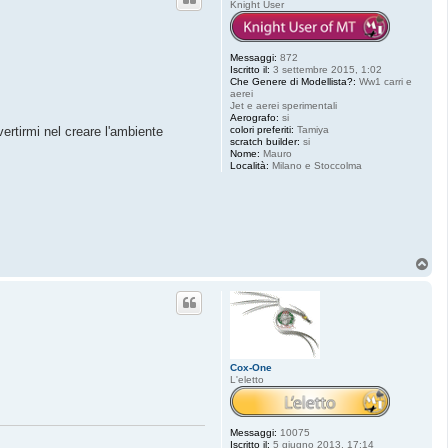
Knight User
Messaggi:
872
Iscritto il:
3 settembre 2015, 1:02
Che Genere di Modellista?:
Ww1 carri e
aerei
Jet e aerei sperimentali
Aerografo:
si
colori preferiti:
Tamiya
ertirmi nel creare l'ambiente
scratch builder:
si
Nome:
Mauro
Località:
Milano e Stoccolma
T
o
p
Cox-One
L'eletto
Messaggi:
10075
Iscritto il:
5 giugno 2013, 17:14