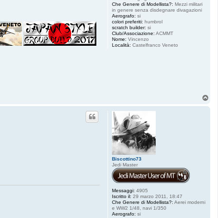
Che Genere di Modellista?:
Mezzi militari
in genere senza disdegnare divagazioni
Aerografo:
si
colori preferiti:
humbrol
scratch builder:
si
Club/Associazione:
ACMMT
Nome:
Vincenzo
Località:
Castelfranco Veneto
T
o
p
Biscottino73
Jedi Master
Messaggi:
4905
Iscritto il:
29 marzo 2011, 18:47
Che Genere di Modellista?:
Aerei moderni
e WW2 1/48, navi 1/350
Aerografo:
si