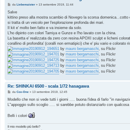
M
da
Liebemaister
»
13 settembre 2019, 11:44
e
s
Salve
s
kittino preso alla mostra scambio di Novegro la scorsa domenica...cotto
a
g
si tratta di un veicolo per l'esplorazione profonda dei mari.
g
Il kit e' molto ben fatto e va insieme da solo.
i
o
L'ho dipinto con colori Tamiya e Gunze e l'ho lavato con la china.
La basetta e' realizzata da zero con resina APOXI sculpt e licheni colora
corallino di profondita' (coralli non ermatipici) che e' piu vario e colorato 
20190912_194651
by
mauro bergamaschi
, su Flickr
20190912_194701
by
mauro bergamaschi
, su Flickr
20190912_194725
by
mauro bergamaschi
, su Flickr
20190912_194713
by
mauro bergamaschi
, su Flickr
20190912_194705
by
mauro bergamaschi
, su Flickr
Re: SHINKAI 6500 - scala 1/72 hasagawa
M
da
Cox-One
»
13 settembre 2019, 12:45
e
s
Modello che non si vede tutti i giorni ..... buona l'idea di farlo "in naviga
s
L"appoggio sullo scoglio ..... si sarebbe potuto distanziarlo con qualcosa 
a
g
g
Belli i colori
i
o
Il mio modello più bello?