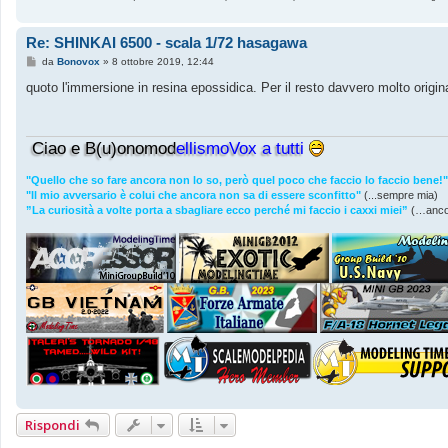
Re: SHINKAI 6500 - scala 1/72 hasagawa
M
da
Bonovox
»
8 ottobre 2019, 12:44
e
s
quoto l'immersione in resina epossidica. Per il resto davvero molto orig
s
a
g
g
Ciao e B(u)onomod
ellismoVox a tutti
i
o
"Quello che so fare ancora non lo so, però quel poco che faccio lo faccio bene!"
"Il mio avversario è colui che ancora non sa di essere sconfitto"
(...sempre mia)
”La curiosità a volte porta a sbagliare ecco perché mi faccio i caxxi miei”
(…anco
Rispondi