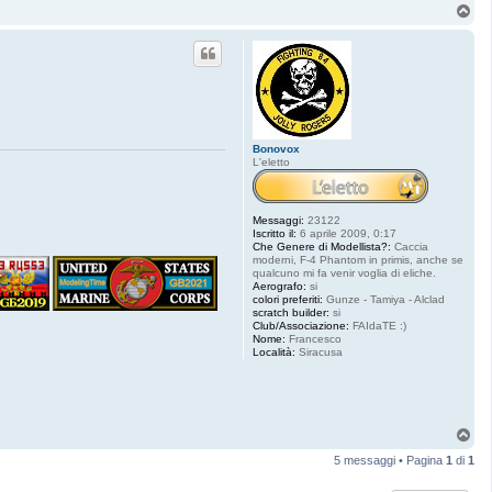
T
o
p
Bonovox
L'eletto
Messaggi:
23122
Iscritto il:
6 aprile 2009, 0:17
Che Genere di Modellista?:
Caccia
moderni, F-4 Phantom in primis, anche se
qualcuno mi fa venir voglia di eliche.
Aerografo:
si
colori preferiti:
Gunze - Tamiya - Alclad
scratch builder:
si
Club/Associazione:
FAIdaTE :)
Nome:
Francesco
Località:
Siracusa
T
o
5 messaggi • Pagina
1
di
1
p