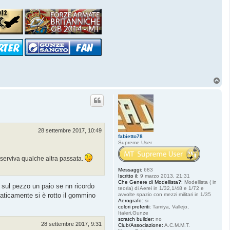
t
a
t
t
a
S
t
a
r
f
i
g
T
h
t
o
e
p
r
8
4
28 settembre 2017, 10:49
fabietto78
Supreme User
 serviva qualche altra passata.
Messaggi:
683
Iscritto il:
9 marzo 2013, 21:31
Che Genere di Modellista?:
Modellista ( in
e sul pezzo un paio se nn ricordo
teoria) di Aerei in 1/32,1/48 e 1/72 e
avvolte spazio con mezzi militari in 1/35
praticamente si è rotto il gommino
Aerografo:
si
colori preferiti:
Tamiya, Vallejo,
Italeri,Gunze
scratch builder:
no
28 settembre 2017, 9:31
Club/Associazione:
A.C.M.M.T.