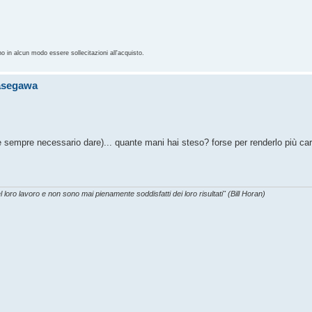
no in alcun modo essere sollecitazioni all'acquisto.
Hasegawa
è sempre necessario dare)... quante mani hai steso? forse per renderlo più car
l loro lavoro e non sono mai pienamente soddisfatti dei loro risultati" (Bill Horan)