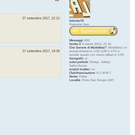
27 settembre 2017, 22:12
fabietto78
Supreme User
Messaggi:
683
Iscritto il:
9 marzo 2013, 21:31
Che Genere di Modellista?:
Modellista ( in
27 settembre 2017, 19:39
teoria) di Aerei in 1/32,1/48 e 1/72 e
avvolte spazio con mezzi militari in 1/35
Aerografo:
si
colori preferiti:
Tamiya, Vallejo,
Italeri,Gunze
scratch builder:
no
Club/Associazione:
A.C.M.M.T.
Nome:
Fabio
Località:
Porto San Giorgio (AP)