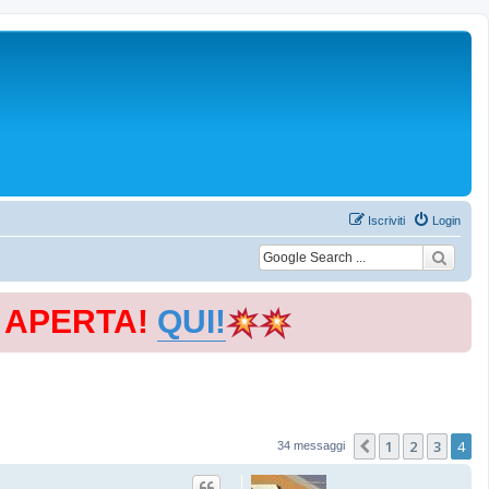
Iscriviti
Login
E APERTA!
QUI!
1
2
3
4
Precedente
34 messaggi