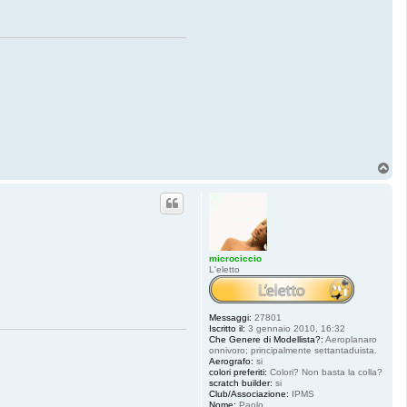
T
o
p
microciccio
L'eletto
Messaggi:
27801
Iscritto il:
3 gennaio 2010, 16:32
Che Genere di Modellista?:
Aeroplanaro
onnivoro; principalmente settantaduista.
Aerografo:
si
colori preferiti:
Colori? Non basta la colla?
scratch builder:
si
Club/Associazione:
IPMS
Nome:
Paolo