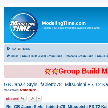
ModelingTime.com
Feeding your scale modelling passion since 2008!
FAQ
Regole
Indice
Group Build e Mini Group Build
Raccolta Group Build
Group Bu
Group Build 
GB Japan Style -fabietto78- Mitsubishi FS-T2 K
Moderatore:
Starfighter84
Rispondi
Re: GB Japan Style -fabietto78- Mitsubishi FS-T2 Ka