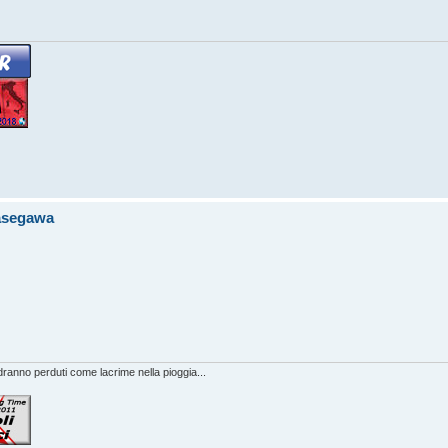
Hasegawa
anno perduti come lacrime nella pioggia...