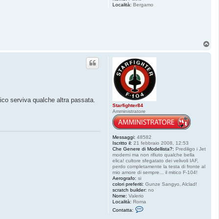
Località:
Bergamo
T
o
p
ico serviva qualche altra passata.
Starfighter84
Amministratore
Messaggi:
48582
Iscritto il:
21 febbraio 2008, 12:53
Che Genere di Modellista?:
Prediligo i Jet
moderni ma non rifiuto qualche bella
elica! cultore sfegatato dei velivoli IAF,
perdo completamente la testa di fronte al
mio amore di sempre... il mitico F-104!
Aerografo:
si
colori preferiti:
Gunze Sangyo, Alclad!
scratch builder:
no
Nome:
Valerio
Località:
Roma
C
Contatta:
o
n