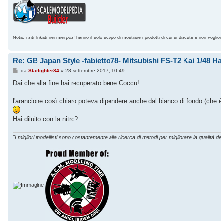
Nota: i siti linkati nei miei
post
hanno il solo scopo di mostrare i prodotti di cui si discute e non voglio
Re: GB Japan Style -fabietto78- Mitsubishi FS-T2 Kai 1/48 
M
da
Starfighter84
»
28 settembre 2017, 10:49
e
s
Dai che alla fine hai recuperato bene Coccu!
s
a
g
l'arancione così chiaro poteva dipendere anche dal bianco di fondo (che 
g
i
o
Hai diluito con la nitro?
"I migliori modellisti sono costantemente alla ricerca di metodi per migliorare la qualità de