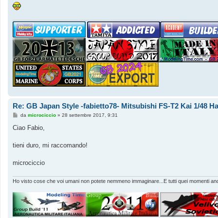
Re: GB Japan Style -fabietto78- Mitsubishi FS-T2 Kai 1/48 
M
da
microciccio
»
28 settembre 2017, 9:31
e
s
Ciao Fabio,
s
a
g
tieni duro, mi raccomando!
g
i
o
microciccio
Ho visto cose che voi umani non potete nemmeno immaginare...E tutti quei momenti andr