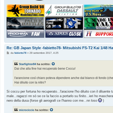
Re: GB Japan Style -fabietto78- Mitsubishi FS-T2 Kai 1/48 
M
da
fabietto78
»
29 settembre 2017, 4:25
e
s
s
Starfighter84
ha scritto:
a
g
Dai che alla fine hai recuperato bene Coccu!
g
i
o
l'arancione così chiaro poteva dipendere anche dal bianco di fondo (che
Hai diluito con la nitro?
Si coccu per fortuna ho recuperato...l'aracione l'ho diluito con il diluent
male...ragazzi nn sò se ce la faccio a portarlo su finito...ieri ho mascherat
nero della dusa (forse gli aerografi ce l'hanno con me...nn loso
)
microciccio
ha scritto: