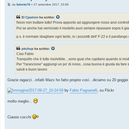
M
da
fabietto78
»
27 settembre 2017, 23:08
e
s
s
El Cjastron
ha scritto:
a
g
Nooo non buttare tutto! Prova appunto ad aggiungere rosso anzi controll
g
Poi se anche hai verniciato il modello puoi sempre ripassare sopra il gia
i
o
p.s. è normale sbagliare ogni tanto, io i pozzetti dell' F-22 e il parafango
pitchup
ha scritto:
Ciao Fabio
Tranquillo che è tutto risolvibile....sono guai che capitano quando si mo
Per "l'arancione" aggiungi un po' di rosso...cosa buona è giusta da fare 
saluti e buon lavoro
Grazie ragazzi...infatti Mazx ho fatto proprio così...diciamo su 20 goggie 
2017-09-27_10-24-59
by
Fabio Pagnanelli
, su Flickr
molto meglio...
Ciaooo cocchi