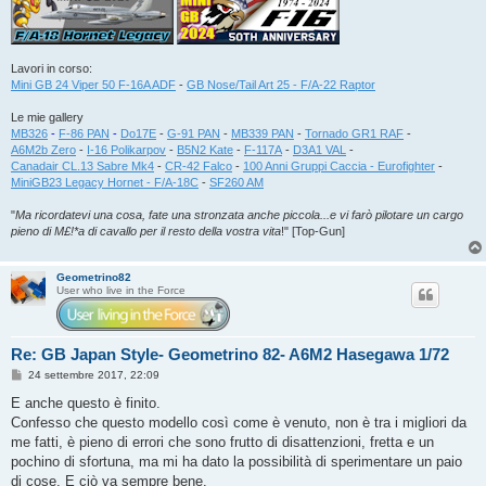
Lavori in corso:
Mini GB 24 Viper 50 F-16A ADF
-
GB Nose/Tail Art 25 - F/A-22 Raptor
Le mie gallery
MB326
-
F-86 PAN
-
Do17E
-
G-91 PAN
-
MB339 PAN
-
Tornado GR1 RAF
-
A6M2b Zero
-
I-16 Polikarpov
-
B5N2 Kate
-
F-117A
-
D3A1 VAL
-
Canadair CL.13 Sabre Mk4
-
CR-42 Falco
-
100 Anni Gruppi Caccia - Eurofighter
-
MiniGB23 Legacy Hornet - F/A-18C
-
SF260 AM
"
Ma ricordatevi una cosa, fate una stronzata anche piccola...e vi farò pilotare un cargo
pieno di M£!*a di cavallo per il resto della vostra vita
!" [Top-Gun]
Geometrino82
User who live in the Force
Re: GB Japan Style- Geometrino 82- A6M2 Hasegawa 1/72
M
24 settembre 2017, 22:09
e
s
E anche questo è finito.
s
Confesso che questo modello così come è venuto, non è tra i migliori da
a
g
me fatti, è pieno di errori che sono frutto di disattenzioni, fretta e un
g
pochino di sfortuna, ma mi ha dato la possibilità di sperimentare un paio
i
o
di cose. E ciò va sempre bene.