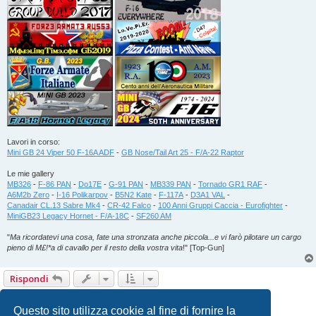
Lavori in corso:
Mini GB 24 Viper 50 F-16A ADF
-
GB Nose/Tail Art 25 - F/A-22 Raptor
Le mie gallery
MB326
-
F-86 PAN
-
Do17E
-
G-91 PAN
-
MB339 PAN
-
Tornado GR1 RAF
-
A6M2b Zero
-
I-16 Polikarpov
-
B5N2 Kate
-
F-117A
-
D3A1 VAL
-
Canadair CL.13 Sabre Mk4
-
CR-42 Falco
-
100 Anni Gruppi Caccia - Eurofighter
-
MiniGB23 Legacy Hornet - F/A-18C
-
SF260 AM
"
Ma ricordatevi una cosa, fate una stronzata anche piccola...e vi farò pilotare un cargo
pieno di M£!*a di cavallo per il resto della vostra vita
!" [Top-Gun]
Rispondi
1
2
3
4
5
6
Precedente
58 messaggi
Questo sito utilizza cookie al fine di fornire la