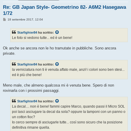
Re: GB Japan Style- Geometrino 82- A6M2 Hasegawa
1/72
M
18 settembre 2017, 12:04
e
s
s
Starfighter84
ha scritto:
a
g
Le foto si vedono tutte... ed è un bene!
g
i
o
Ok anche se ancora non le ho tramutate in pubbliche. Sono ancora
private.
Starfighter84
ha scritto:
la verniciatura non ti è venuta affato male, anzi! i colori sono ben stesi...
ed è più che bene!
Meno male, che almeno qualcosa mi è venuta bene. Spero di non
rovinarla con i prossimi passaggi.
Starfighter84
ha scritto:
La decal.... non è bene! fammi capire Marco, quando passi il Micro SOL
poi lasci asciugare la decal da sola? oppure la tamponi con un panno o
un cotton fioc?
Io cerco sempre di asciugarle tutte... così sono sicuro che la posizione
definitiva rimane quella.