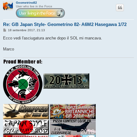
Geometrino82
User who live in the Force
Re: GB Japan Style- Geometrino 82- A6M2 Hasegawa 1/72
M
18 settembre 2017, 21:13
e
s
Ecco vedi l'asciugatura anche dopo il SOL mi mancava.
s
a
g
Marco
g
i
o