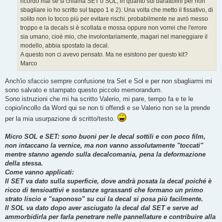
ricordo mai se si chiama SET o SOL, in quanto sui barattolini per non
sbagliare io ho scritto sul tappo 1 e 2). Una volta che metto il fissativo, di
solito non lo tocco più per evitare rischi. probabilmente ne avrò messo
troppo e la decals si è scollata e mossa oppure non vorrei che l'errore
sia umano, cioè mio, che involontariamente, magari nel maneggiare il
modello, abbia spostato la decal.
A questo non ci avevo pensato. Ma ne esistono per questo kit?
Marco
Anch'io sfaccio sempre confusione tra Set e Sol e per non sbagliarmi mi
sono salvato e stampato questo piccolo memorandum.
Sono istruzioni che mi ha scritto Valerio, mi pare, tempo fa e te le
copio/incollo da Word qui se non ti offendi e se Valerio non se la prende
per la mia usurpazione di scritto/testo.
Micro SOL e SET: sono buoni per le decal sottili e con poco film,
non intaccano la vernice, ma non vanno assolutamente "toccati"
mentre stanno agendo sulla decalcomania, pena la deformazione
della stessa.
Come vanno applicati:
Il SET va dato sulla superficie, dove andrà posata la decal poiché è
ricco di tensioattivi e sostanze sgrassanti che formano un primo
strato liscio e "saponoso" su cui la decal si posa più facilmente.
Il SOL va dato dopo aver asciugato la decal dal SET e serve ad
ammorbidirla per farla penetrare nelle pannellature e contribuire alla