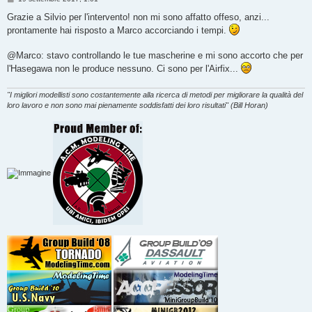
e
s
Grazie a Silvio per l'intervento! non mi sono affatto offeso, anzi...
s
prontamente hai risposto a Marco accorciando i tempi.
a
g
g
@Marco: stavo controllando le tue mascherine e mi sono accorto che per
i
o
l'Hasegawa non le produce nessuno. Ci sono per l'Airfix...
"I migliori modellisti sono costantemente alla ricerca di metodi per migliorare la qualità del
loro lavoro e non sono mai pienamente soddisfatti dei loro risultati" (Bill Horan)