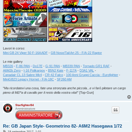
Lavori in corso:
Mini GB 24 Viper 50 F-16A ADF
-
GB Nose/Tail Art 25 - F/A-22 Raptor
Le mie gallery
MB326
-
F-86 PAN
-
Do17E
-
G-91 PAN
-
MB339 PAN
-
Tornado GR1 RAF
-
A6M2b Zero
-
I-16 Polikarpov
-
B5N2 Kate
-
F-117A
-
D3A1 VAL
-
Canadair CL.13 Sabre Mk4
-
CR-42 Falco
-
100 Anni Gruppi Caccia - Eurofighter
-
MiniGB23 Legacy Hornet - F/A-18C
-
SF260 AM
"
Ma ricordatevi una cosa, fate una stronzata anche piccola...e vi farò pilotare un cargo
pieno di M£!*a di cavallo per il resto della vostra vita
!" [Top-Gun]
Starfighter84
Amministratore
Re: GB Japan Style- Geometrino 82- A6M2 Hasegawa 1/72
M
19 settembre 2017, 1:01