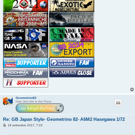
Geometrino82
User who live in the Force
Re: GB Japan Style- Geometrino 82- A6M2 Hasegawa 1/72
M
19 settembre 2017, 7:23
e
s