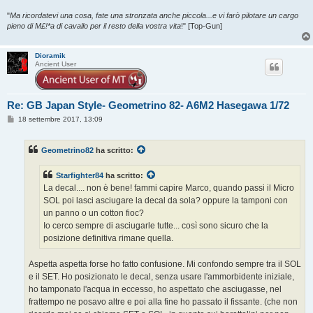
"
Ma ricordatevi una cosa, fate una stronzata anche piccola...e vi farò pilotare un cargo
pieno di M£!*a di cavallo per il resto della vostra vita
!" [Top-Gun]
Dioramik
Ancient User
Re: GB Japan Style- Geometrino 82- A6M2 Hasegawa 1/72
M
18 settembre 2017, 13:09
e
s
s
Geometrino82
ha scritto:
a
g
g
Starfighter84
ha scritto:
i
o
La decal.... non è bene! fammi capire Marco, quando passi il Micro
SOL poi lasci asciugare la decal da sola? oppure la tamponi con
un panno o un cotton fioc?
Io cerco sempre di asciugarle tutte... così sono sicuro che la
posizione definitiva rimane quella.
Aspetta aspetta forse ho fatto confusione. Mi confondo sempre tra il SOL
e il SET. Ho posizionato le decal, senza usare l'ammorbidente iniziale,
ho tamponato l'acqua in eccesso, ho aspettato che asciugasse, nel
frattempo ne posavo altre e poi alla fine ho passato il fissante. (che non