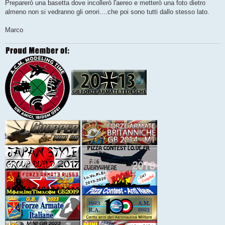
o
Preparerò una basetta dove incollerò l'aereo e metterò una foto dietro
almeno non si vedranno gli orrori....che poi sono tutti dallo stesso lato.
Marco