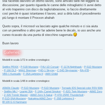
stai facendo davvero un ottimo lavoro, sono arrivato tardi nel leggere la
a
g
discussione, per quanto riguarda le canne delle mitragliatrici ti avrei detto
g
al volo trapanino con disco da taglio/abrasione, io faccio direttamente
i
o
così perchè è quasi istantaneo il lavoro, anzi a dirla tutta il procedimento
più lungo è montare il Proxxon ahahah
Quoto sopra, il microsol va lasciato agire qualche minuto e ci sia aiuta
con un pennellino o altro per far aderire bene le decals, io uso anche uno
cuneo ricavato da una punta di stecchino sagomata
Buon lavoro
Galleries:
Modelli in scala 1/72 in ordine cronologico:
Spitfire PRXIX
-
P-51B Mustang
-
F4U-1D Corsair
-
F-117A Nighthawk
-
P-51D Mustang
-
P-166 DL3
-
M4A1 Sherman
-
F4D-1 Skyray
-
C-54D Skymaster
-
RA-47B
-
VBS-1 Kunkadlo
-
F-35A Lightning II
-
AMX Ghibli
Modelli in scala 1/48 in ordine cronologico:
A5M2b Claude
-
P-51D Mustang
-
P-51D Mustang
-
Tornado IDS Special color RSV 60th
-
Spitfire Mk.I
-
Learjet 35A
-
F-14A+ Camel Smoker
-
F-82G Twin Mustang
-
A6M2 Zero
-
Z-326 Trenér Master
-
A6M2 Zero S.Sakai
-
P-47D-25RE Thunderbolt
-
P-51D-5NA Mustang
-
Nakajima A6M2 Zero
-
F-35B Lightning II
-
Bf 109 G-6 Hartmann