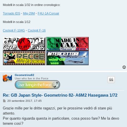
Modelli in scala 1/32 in ordine cronologico:
Tornado IDS
-
Mig-29M
-
F4U-1A Corsair
Modelli in scala 1/12
Cockpit F-104G
-
Cockpit F-16
Geometrino82
User who live in the Force
Re: GB Japan Style- Geometrino 82- A6M2 Hasegawa 1/72
M
20 settembre 2017, 17:45
e
s
Grazie mille per le dritte ragazzi, per le prossime vedrò di stare più
s
attento.
a
g
Per quanto riguarda questa in particolare, cosa posso fare? Me la devo
g
tenere così?
i