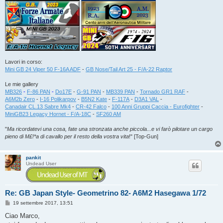
Lavori in corso:
Mini GB 24 Viper 50 F-16A ADF
-
GB Nose/Tail Art 25 - F/A-22 Raptor
Le mie gallery
MB326
-
F-86 PAN
-
Do17E
-
G-91 PAN
-
MB339 PAN
-
Tornado GR1 RAF
-
A6M2b Zero
-
I-16 Polikarpov
-
B5N2 Kate
-
F-117A
-
D3A1 VAL
-
Canadair CL.13 Sabre Mk4
-
CR-42 Falco
-
100 Anni Gruppi Caccia - Eurofighter
-
MiniGB23 Legacy Hornet - F/A-18C
-
SF260 AM
"
Ma ricordatevi una cosa, fate una stronzata anche piccola...e vi farò pilotare un cargo
pieno di M£!*a di cavallo per il resto della vostra vita
!" [Top-Gun]
pankit
Undead User
Re: GB Japan Style- Geometrino 82- A6M2 Hasegawa 1/72
M
19 settembre 2017, 13:51
e
s
Ciao Marco,
s