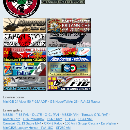
Lavori in corso:
Mini GB 24 Viper 50 F-16A ADF
-
GB Nose/Tail Art 25 - F/A-22 Raptor
Le mie gallery
MB326
-
F-86 PAN
-
Do17E
-
G-91 PAN
-
MB339 PAN
-
Tornado GR1 RAF
-
A6M2b Zero
-
I-16 Polikarpov
-
B5N2 Kate
-
F-117A
-
D3A1 VAL
-
Canadair CL.13 Sabre Mk4
-
CR-42 Falco
-
100 Anni Gruppi Caccia - Eurofighter
-
MiniGB23 Legacy Hornet - F/A-18C
-
SF260 AM