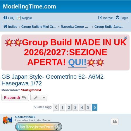
ModelingTime.com
FAQ
Regole
Iscriviti
Login
Indice
Group Build e Mini Group Build
Raccolta Group Build
Group Build Japan Style 2017
Group Build MADE IN UK
2026/2027:SEZIONE
APERTA!
QUI!
GB Japan Style- Geometrino 82- A6M2
Hasegawa 1/72
Moderatore:
Starfighter84
Rispondi
1
2
3
4
5
6
Precedente
58 messaggi
Geometrino82
User who live in the Force