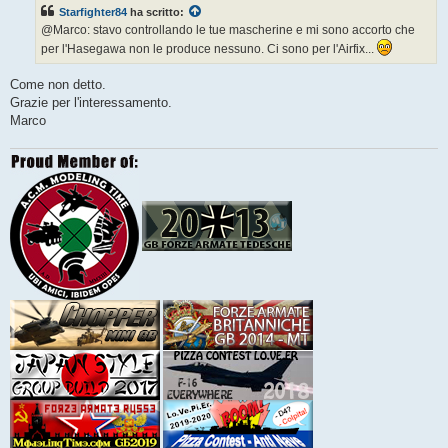
s
Starfighter84
ha scritto:
a
g
@Marco: stavo controllando le tue mascherine e mi sono accorto che
g
per l'Hasegawa non le produce nessuno. Ci sono per l'Airfix...
i
o
Come non detto.
Grazie per l'interessamento.
Marco