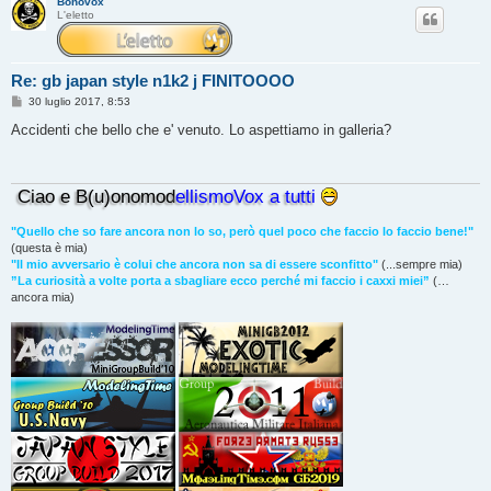
Bonovox
L'eletto
Re: gb japan style n1k2 j FINITOOOO
M
30 luglio 2017, 8:53
e
s
Accidenti che bello che e' venuto. Lo aspettiamo in galleria?
s
a
g
g
Ciao e B(u)onomod
ellismoVox a tutti
i
o
"Quello che so fare ancora non lo so, però quel poco che faccio lo faccio bene!"
(questa è mia)
"Il mio avversario è colui che ancora non sa di essere sconfitto"
(...sempre mia)
”La curiosità a volte porta a sbagliare ecco perché mi faccio i caxxi miei”
(…
ancora mia)