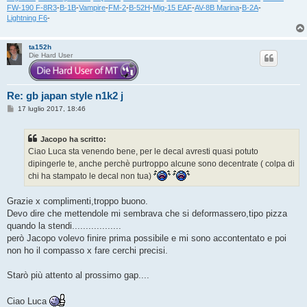
FW-190 F-8R3
-
B-1B
-
Vampire
-
FM-2
-
B-52H
-
Mig-15 EAF
-
AV-8B Marina
-
B-2A
-
Lightning F6
-
ta152h
Die Hard User
Re: gb japan style n1k2 j
M
17 luglio 2017, 18:46
e
s
s
Jacopo ha scritto:
a
g
Ciao Luca sta venendo bene, per le decal avresti quasi potuto
g
dipingerle te, anche perchè purtroppo alcune sono decentrate ( colpa di
i
o
chi ha stampato le decal non tua)
Grazie x complimenti,troppo buono.
Devo dire che mettendole mi sembrava che si deformassero,tipo pizza
quando la stendi..................
però Jacopo volevo finire prima possibile e mi sono accontentato e poi
non ho il compasso x fare cerchi precisi.
Starò più attento al prossimo gap....
Ciao Luca