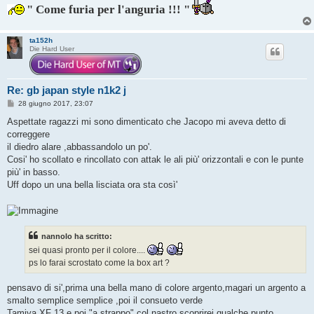
" Come furia per l'anguria !!! "
ta152h
Die Hard User
Re: gb japan style n1k2 j
M
28 giugno 2017, 23:07
e
s
Aspettate ragazzi mi sono dimenticato che Jacopo mi aveva detto di
s
correggere
a
g
il diedro alare ,abbassandolo un po'.
g
Cosi' ho scollato e rincollato con attak le ali più' orizzontali e con le punte
i
o
più' in basso.
Uff dopo un una bella lisciata ora sta così'
nannolo ha scritto:
sei quasi pronto per il colore....
ps lo farai scrostato come la box art ?
pensavo di si',prima una bella mano di colore argento,magari un argento a
smalto semplice semplice ,poi il consueto verde
Tamiya XF 13 e poi "a strappo" col nastro scoprirei qualche punto...