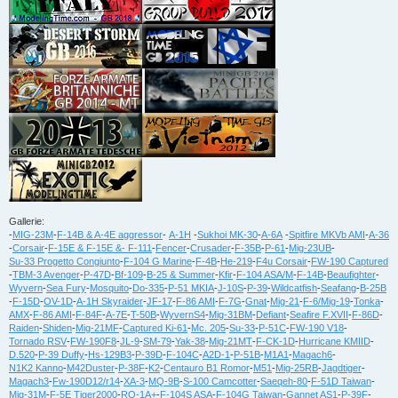
Gallerie:
-
MIG-23M
-
F-14B & A-4E aggressor
-
A-1H
-
Sukhoi MK-30
-
A-6A
-
Spitfire MKVb AMI
-
A-36
-
Corsair
-
F-15E & F-15E &- F-111
-
Fencer
-
Crusader
-
F-35B
-
P-61
-
Mig-23UB
-
Su-33 Progetto Congiunto
-
F-104 G Marine
-
F-4B
-
He-219
-
F4u Corsair
-
FW-190 Captured
-
TBM-3 Avenger
-
P-47D
-
Bf-109
-
B-25 & Summer
-
Kfir
-
F-104 ASA/M
-
F-14B
-
Beaufighter
-
Wyvern
-
Sea Fury
-
Mosquito
-
Do-335
-
P-51 MKIA
-
J-10S
-
P-39
-
Wildcatfish
-
Seafang
-
B-25B
-
F-15D
-
OV-1D
-
A-1H Skyraider
-
JF-17
-
F-86 AMI
-
F-7G
-
Gnat
-
Mig-21
-
F-6/Mig-19
-
Tonka
-
AMX
-
F-86 AMI
-
F-84F
-
A-7E
-
T-50B
-
WyvernS4
-
Mig-31BM
-
Defiant
-
Seafire F.XVII
-
F-86D
-
Raiden
-
Shiden
-
Mig-21MF
-
Captured Ki-61
-
Mc. 205
-
Su-33
-
P-51C
-
FW-190 V18
-
Tornado RSV
-
FW-190F8
-
JL-9
-
SM-79
-
Yak-38
-
Mig-21MT
-
F-CK-1D
-
Hurricane KMIID
-
D.520
-
P-39 Duffy
-
Hs-129B3
-
P-39D
-
F-104C
-
A2D-1
-
P-51B
-
M1A1
-
Magach6
-
N1K2 Kanno
-
M42Duster
-
P-38F
-
K2
-
Centauro B1 Romor
-
M51
-
Mig-25RB
-
Jagdtiger
-
Magach3
-
Fw-190D12/r14
-
XA-3
-
MQ-9B
-
S-100 Camcotter
-
Saeqeh-80
-
F-51D Taiwan
-
Mig-31M
-
F-5E Tiger2000
-
RQ-1A+
-
F-104S ASA
-
F-104G Taiwan
-
Gannet AS1
-
P-39F
-