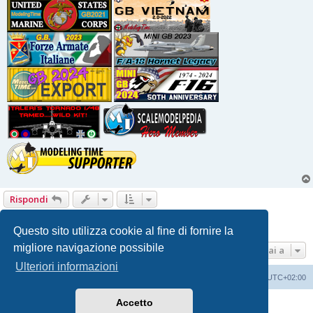
Rispondi
1
2
3
Precedente
30 messaggi
Questo sito utilizza cookie al fine di fornire la
migliore navigazione possibile
Vai a
Ulteriori informazioni
Indice
Contattaci
Cancella cookie
Tutti gli orari sono
UTC+02:00
Accetto
Creato da
phpBB
® Forum Software © phpBB Limited