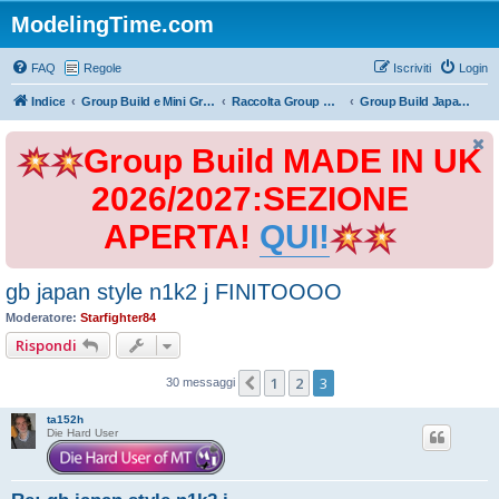
ModelingTime.com
FAQ
Regole
Iscriviti
Login
Indice
Group Build e Mini Group Build
Raccolta Group Build
Group Build Japan Style 2017
Group Build MADE IN UK
2026/2027:SEZIONE
APERTA!
QUI!
gb japan style n1k2 j FINITOOOO
Moderatore:
Starfighter84
Rispondi
1
2
3
Precedente
30 messaggi
ta152h
Die Hard User