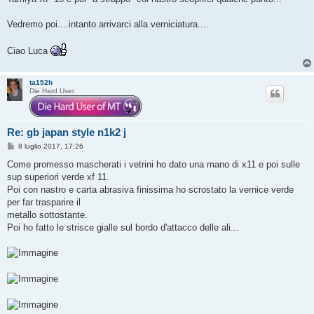
Vedremo poi....intanto arrivarci alla verniciatura....
Ciao Luca
ta152h
Die Hard User
Re: gb japan style n1k2 j
M
8 luglio 2017, 17:26
e
s
Come promesso mascherati i vetrini ho dato una mano di x11 e poi sulle
s
sup superiori verde xf 11.
a
g
Poi con nastro e carta abrasiva finissima ho scrostato la vernice verde
g
per far trasparire il
i
o
metallo sottostante.
Poi ho fatto le strisce gialle sul bordo d'attacco delle ali...