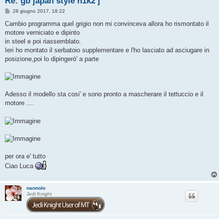
Re: gb japan style n1k2 j
M
28 giugno 2017, 18:22
e
s
Cambio programma quel grigio non mi convinceva allora ho rismontato il
s
motore verniciato e dipinto
a
g
in steel e poi riassemblato.
g
Ieri ho montato il serbatoio supplementare e l'ho lasciato ad asciugare in
i
o
posizione,poi lo dipingerò' a parte
Adesso il modello sta cosi' e sono pronto a mascherare il tettuccio e il
motore ....
per ora e' tutto
Ciao Luca
nannolo
Jedi Knight