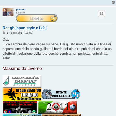
pitchup
L'eletto
Re: gb japan style n1k2 j
M
17 luglio 2017, 18:53
e
s
Ciao
s
Luca sembra davvero venire su bene. Dai giusto un'occhiata alla linea di
a
g
separazione della banda gialla sul bordo dell'ala dx.: può darsi che sia un
g
difetto di risoluzione della foto perchè sembra non perfettamente dritta.
i
o
saluti
Massimo da Livorno