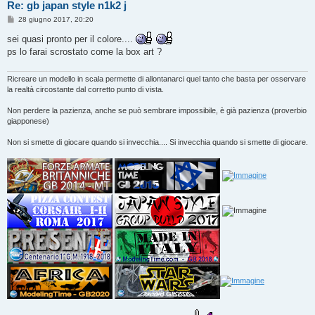
Re: gb japan style n1k2 j
M
28 giugno 2017, 20:20
e
s
sei quasi pronto per il colore....
s
ps lo farai scrostato come la box art ?
a
g
g
i
Ricreare un modello in scala permette di allontanarci quel tanto che basta per osservare
o
la realtà circostante dal corretto punto di vista.
Non perdere la pazienza, anche se può sembrare impossibile, è già pazienza (proverbio
giapponese)
Non si smette di giocare quando si invecchia.... Si invecchia quando si smette di giocare.