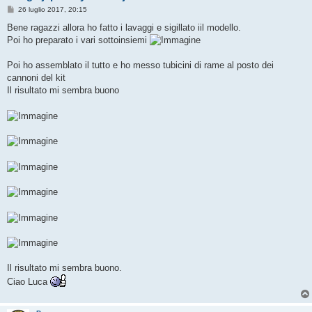
M
26 luglio 2017, 20:15
e
s
Bene ragazzi allora ho fatto i lavaggi e sigillato iil modello.
s
Poi ho preparato i vari sottoinsiemi
a
g
g
Poi ho assemblato il tutto e ho messo tubicini di rame al posto dei
i
o
cannoni del kit
Il risultato mi sembra buono
Il risultato mi sembra buono.
Ciao Luca