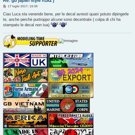
Re: gb japan style n1k2 j
M
17 luglio 2017, 18:36
e
s
Ciao Luca sta venendo bene, per le decal avresti quasi potuto dipingerle
s
te, anche perchè purtroppo alcune sono decentrate ( colpa di chi ha
a
g
stampato le decal non tua)
g
i
o