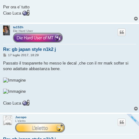
Per ora e' tutto
Ciao Luca
ta152h
Die Hard User
Re: gb japan style n1k2 j
M
17 luglio 2017, 18:29
e
s
Passato il trasparente ho messo le decal ,che con il mr mark softer si
s
sono adattate abbastanza bene.
a
g
g
i
o
Ciao Luca
Jacopo
L'eletto