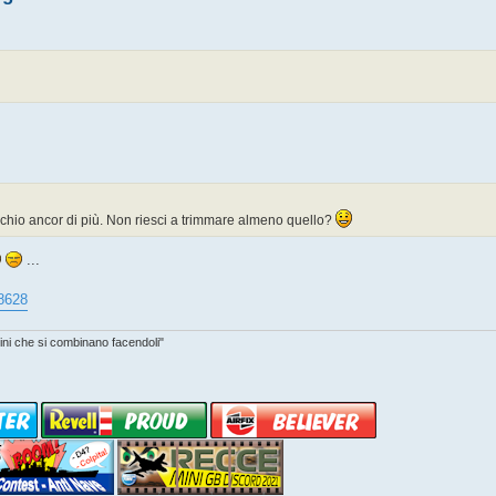
'occhio ancor di più. Non riesci a trimmare almeno quello?
...
8628
asini che si combinano facendoli"