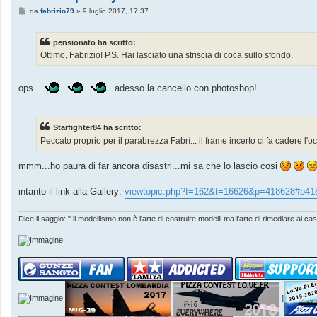
M
da
fabrizio79
»
9 luglio 2017, 17:37
e
s
s
pensionato ha scritto:
a
g
Ottimo, Fabrizio! P.S. Hai lasciato una striscia di coca sullo sfondo.
g
i
o
ops...
adesso la cancello con photoshop!
Starfighter84 ha scritto:
Peccato proprio per il parabrezza Fabrì... il frame incerto ci fa cadere l
mmm...ho paura di far ancora disastri...mi sa che lo lascio cosi
intanto il link alla Gallery:
viewtopic.php?f=162&t=16626&p=418628#p41
Dice il saggio: " il modellismo non è l'arte di costruire modelli ma l'arte di rimediare ai c
]