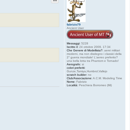
fabrizio79
Ancient User
Messaggi:
5228
Iscritto il:
24 ottobre 2009, 17:34
Che Genere di Modellista?:
aerei militari
moderni, ma non disdegno i classici della
2° guerra mondiale! L'aereo preferito?
una bella lotta tra Phantom e Tornado!
Aerografo:
si
colori preferiti:
Gunze,Tamiya,Humbrol,Vallejo
scratch builder:
no
Club/Associazione:
A.C.M. Modeling Time
Nome:
Fabrizio
Località:
Peschiera Borromeo (Mi)