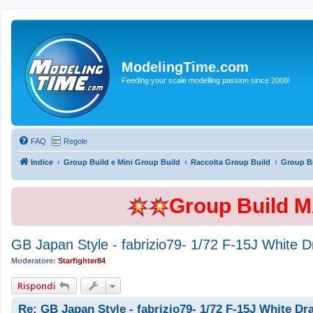
ModelingTime.com
Feeding your scale modelling passion since 2008!
FAQ
Regole
Indice
Group Build e Mini Group Build
Raccolta Group Build
Group Bu
Group Build 
GB Japan Style - fabrizio79- 1/72 F-15J White 
Moderatore:
Starfighter84
Rispondi
Re: GB Japan Style - fabrizio79- 1/72 F-15J White Dr