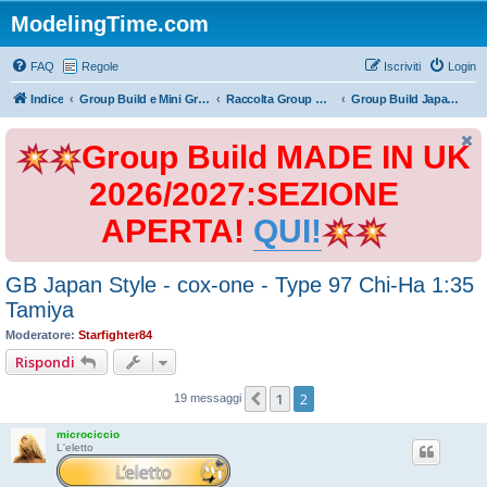
ModelingTime.com
FAQ
Regole
Iscriviti
Login
Indice
Group Build e Mini Group Build
Raccolta Group Build
Group Build Japan Style 2017
Group Build MADE IN UK
2026/2027:SEZIONE
APERTA!
QUI!
GB Japan Style - cox-one - Type 97 Chi-Ha 1:35
Tamiya
Moderatore:
Starfighter84
Rispondi
1
2
Precedente
19 messaggi
microciccio
L'eletto