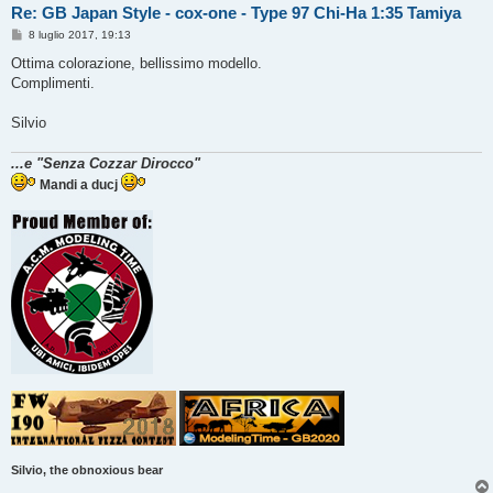
Re: GB Japan Style - cox-one - Type 97 Chi-Ha 1:35 Tamiya
M
8 luglio 2017, 19:13
e
s
Ottima colorazione, bellissimo modello.
s
Complimenti.
a
g
g
Silvio
i
o
...e "Senza Cozzar Dirocco"
Mandi a ducj
Silvio, the obnoxious bear