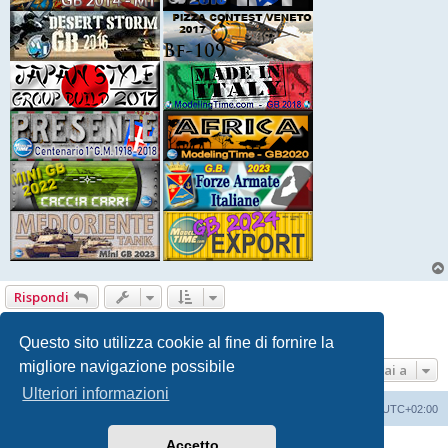
Rispondi
1
2
Precedente
19 messaggi
Questo sito utilizza cookie al fine di fornire la
migliore navigazione possibile
Vai a
Ulteriori informazioni
Indice
Contattaci
Cancella cookie
Tutti gli orari sono
UTC+02:00
Accetto
Creato da
phpBB
® Forum Software © phpBB Limited