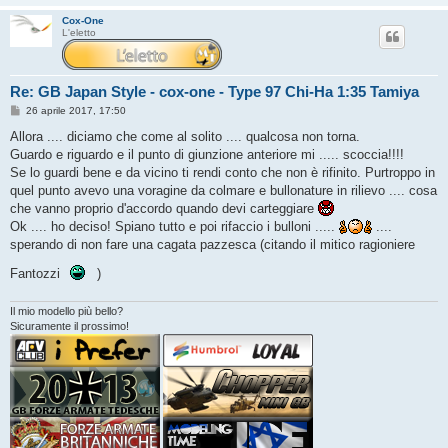
Cox-One
L'eletto
Re: GB Japan Style - cox-one - Type 97 Chi-Ha 1:35 Tamiya
M
26 aprile 2017, 17:50
e
s
Allora .... diciamo che come al solito .... qualcosa non torna.
s
Guardo e riguardo e il punto di giunzione anteriore mi ..... scoccia!!!!
a
g
Se lo guardi bene e da vicino ti rendi conto che non è rifinito. Purtroppo in
g
quel punto avevo una voragine da colmare e bullonature in rilievo .... cosa
i
o
che vanno proprio d'accordo quando devi carteggiare
Ok .... ho deciso! Spiano tutto e poi rifaccio i bulloni .....
....
sperando di non fare una cagata pazzesca (citando il mitico ragioniere
Fantozzi
)
Il mio modello più bello?
Sicuramente il prossimo!