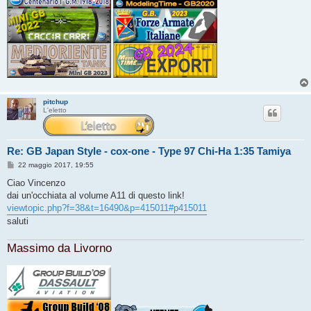
pitchup
L'eletto
Re: GB Japan Style - cox-one - Type 97 Chi-Ha 1:35 Tamiya
M
22 maggio 2017, 19:55
e
s
Ciao Vincenzo
s
dai un'occhiata al volume A11 di questo link!
a
g
viewtopic.php?f=38&t=16490&p=415011#p415011
g
saluti
i
o
Massimo da Livorno