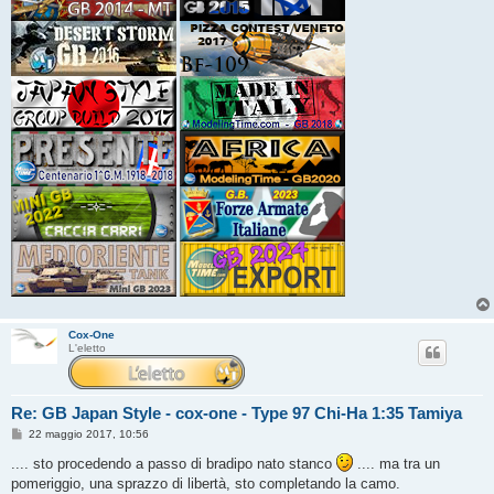
Cox-One
L'eletto
Re: GB Japan Style - cox-one - Type 97 Chi-Ha 1:35 Tamiya
M
22 maggio 2017, 10:56
e
s
.... sto procedendo a passo di bradipo nato stanco
.... ma tra un
s
pomeriggio, una sprazzo di libertà, sto completando la camo.
a