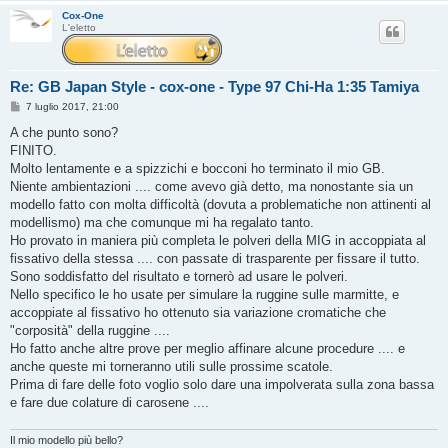
Cox-One
L'eletto
Re: GB Japan Style - cox-one - Type 97 Chi-Ha 1:35 Tamiya
M
7 luglio 2017, 21:00
e
s
A che punto sono?
s
FINITO.
a
g
Molto lentamente e a spizzichi e bocconi ho terminato il mio GB.
g
Niente ambientazioni .... come avevo già detto, ma nonostante sia un
i
o
modello fatto con molta difficoltà (dovuta a problematiche non attinenti al
modellismo) ma che comunque mi ha regalato tanto.
Ho provato in maniera più completa le polveri della MIG in accoppiata al
fissativo della stessa .... con passate di trasparente per fissare il tutto.
Sono soddisfatto del risultato e tornerò ad usare le polveri.
Nello specifico le ho usate per simulare la ruggine sulle marmitte, e
accoppiate al fissativo ho ottenuto sia variazione cromatiche che
"corposità" della ruggine ....
Ho fatto anche altre prove per meglio affinare alcune procedure .... e
anche queste mi torneranno utili sulle prossime scatole.
Prima di fare delle foto voglio solo dare una impolverata sulla zona bassa
e fare due colature di carosene ....
Il mio modello più bello?