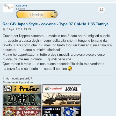
Cox-One
L'eletto
Re: GB Japan Style - cox-one - Type 97 Chi-Ha 1:35 Tamiya
M
8 luglio 2017, 19:23
e
s
Grazie per l'apprezzamento. Il modello non è nato sotto i migliori auspici
s
.... questo a causa degli impegni della vita che mi tengono lontano dal
a
g
tavolo. Tieni conto che in 8 mesi ho tirato fuori un Panzer38 (in scala 48)
g
e questo ..... siamo ai minimi sindacali.
i
o
Ma ne ho approfittato, in tutte e due i modelli a provare piccole cose
nuove, da me mai provate .... quindi bene così.
Questo non è male .... è una buona seconda fila della mia vetrinetta.
La terza fila e sul bordo .... sopra il cestino
Il mio modello più bello?
Sicuramente il prossimo!