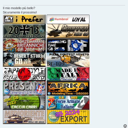
o
Il mio modello più bello?
Sicuramente il prossimo!