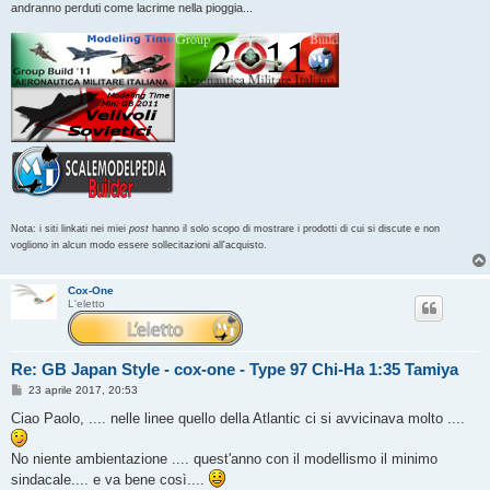
andranno perduti come lacrime nella pioggia...
Nota: i siti linkati nei miei
post
hanno il solo scopo di mostrare i prodotti di cui si discute e non
vogliono in alcun modo essere sollecitazioni all'acquisto.
Cox-One
L'eletto
Re: GB Japan Style - cox-one - Type 97 Chi-Ha 1:35 Tamiya
M
23 aprile 2017, 20:53
e
s
Ciao Paolo, .... nelle linee quello della Atlantic ci si avvicinava molto ....
s
a
g
No niente ambientazione .... quest'anno con il modellismo il minimo
g
sindacale.... e va bene così....
i