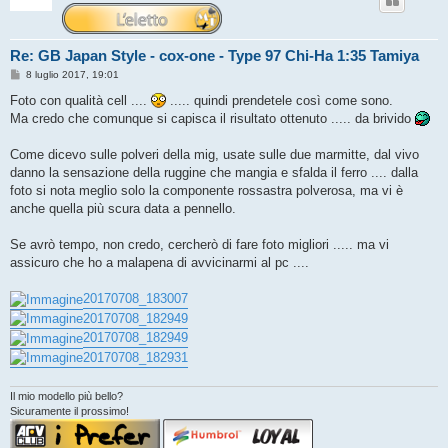
Re: GB Japan Style - cox-one - Type 97 Chi-Ha 1:35 Tamiya
M
8 luglio 2017, 19:01
e
s
Foto con qualità cell ....
..... quindi prendetele così come sono.
s
Ma credo che comunque si capisca il risultato ottenuto ..... da brivido
a
g
g
Come dicevo sulle polveri della mig, usate sulle due marmitte, dal vivo
i
o
danno la sensazione della ruggine che mangia e sfalda il ferro .... dalla
foto si nota meglio solo la componente rossastra polverosa, ma vi è
anche quella più scura data a pennello.
Se avrò tempo, non credo, cercherò di fare foto migliori ..... ma vi
assicuro che ho a malapena di avvicinarmi al pc ....
20170708_183007
20170708_182949
20170708_182949
20170708_182931
Il mio modello più bello?
Sicuramente il prossimo!