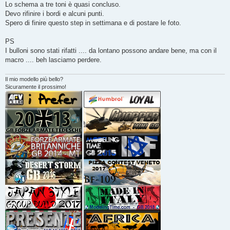
g
Lo schema a tre toni è quasi concluso.
g
Devo rifinire i bordi e alcuni punti.
i
o
Spero di finire questo step in settimana e di postare le foto.
PS
I bulloni sono stati rifatti .... da lontano possono andare bene, ma con il
macro .... beh lasciamo perdere.
Il mio modello più bello?
Sicuramente il prossimo!