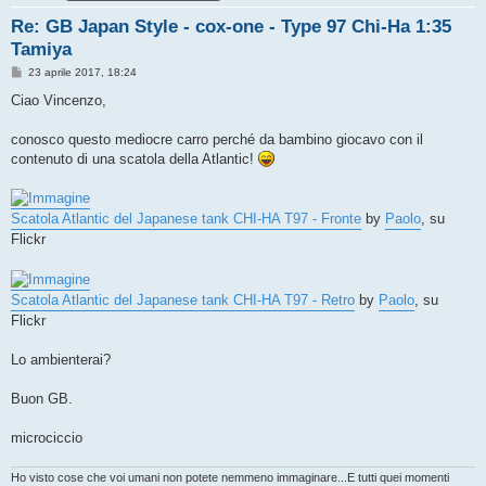
Re: GB Japan Style - cox-one - Type 97 Chi-Ha 1:35
Tamiya
M
23 aprile 2017, 18:24
e
s
Ciao Vincenzo,
s
a
g
conosco questo mediocre carro perché da bambino giocavo con il
g
contenuto di una scatola della Atlantic!
i
o
Scatola Atlantic del Japanese tank CHI-HA T97 - Fronte
by
Paolo
, su
Flickr
Scatola Atlantic del Japanese tank CHI-HA T97 - Retro
by
Paolo
, su
Flickr
Lo ambienterai?
Buon GB.
microciccio
Ho visto cose che voi umani non potete nemmeno immaginare...E tutti quei momenti