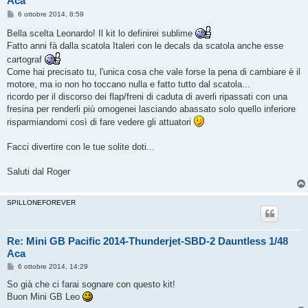
Aca
M
6 ottobre 2014, 8:59
e
s
Bella scelta Leonardo! Il kit lo definirei sublime
s
Fatto anni fà dalla scatola Italeri con le decals da scatola anche esse
a
g
cartograf
g
Come hai precisato tu, l'unica cosa che vale forse la pena di cambiare è il
i
o
motore, ma io non ho toccano nulla e fatto tutto dal scatola...
ricordo per il discorso dei flap/freni di caduta di averli ripassati con una
fresina per renderli più omogenei lasciando abassato solo quello inferiore
risparmiandomi così di fare vedere gli attuatori
Facci divertire con le tue solite doti...
Saluti dal Roger
SPILLONEFOREVER
Re: Mini GB Pacific 2014-Thunderjet-SBD-2 Dauntless 1/48
Aca
M
6 ottobre 2014, 14:29
e
s
So già che ci farai sognare con questo kit!
s
Buon Mini GB Leo
a
g