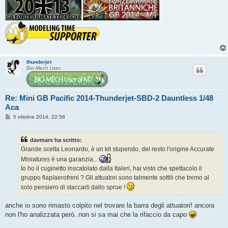
thunderjet
Bio-Mech User
Re: Mini GB Pacific 2014-Thunderjet-SBD-2 Dauntless 1/48
Aca
M
5 ottobre 2014, 22:58
e
s
s
davmarx ha scritto:
a
g
Grande scelta Leonardo, è un kit stupendo, del resto l'origine Accurate
g
Miniatures è una garanzia...
i
o
Io ho il cuginetto inscatolato dalla Italeri, hai visto che spettacolo il
gruppo flap/aerofreni ? Gli attuatori sono talmente sottili che tremo al
solo pensiero di staccarli dallo sprue !
anche io sono rimasto colpito nel trovare la barra degli attuatori! ancora
non l'ho analizzata però..non si sa mai che la rifaccio da capo