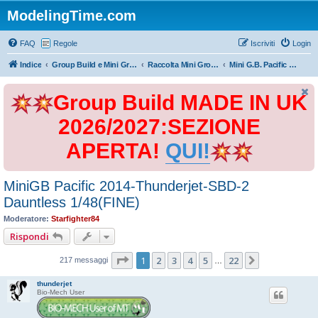
ModelingTime.com
FAQ
Regole
Iscriviti
Login
Indice
Group Build e Mini Group Build
Raccolta Mini Group Build
Mini G.B. Pacific Battles 2014.
Group Build MADE IN UK
2026/2027:SEZIONE
APERTA!
QUI!
MiniGB Pacific 2014-Thunderjet-SBD-2
Dauntless 1/48(FINE)
Moderatore:
Starfighter84
Rispondi
Pagina
1
di
22
1
2
3
4
5
22
Prossimo
217 messaggi
…
thunderjet
Bio-Mech User