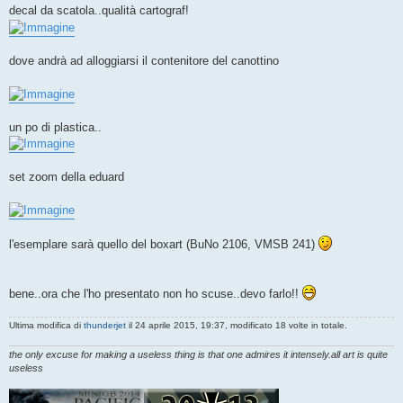
decal da scatola..qualità cartograf!
dove andrà ad alloggiarsi il contenitore del canottino
un po di plastica..
set zoom della eduard
l'esemplare sarà quello del boxart (BuNo 2106, VMSB 241)
bene..ora che l'ho presentato non ho scuse..devo farlo!!
Ultima modifica di
thunderjet
il 24 aprile 2015, 19:37, modificato 18 volte in totale.
the only excuse for making a useless thing is that one admires it intensely.all art is quite
useless