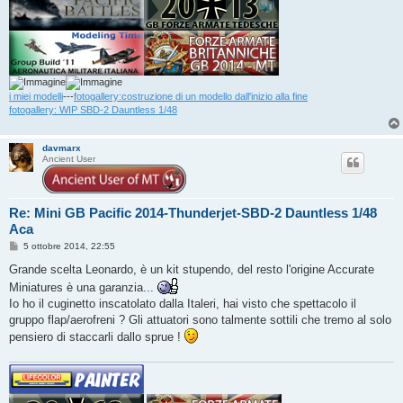
i miei modelli
---
fotogallery:costruzione di un modello dall'inizio alla fine
fotogallery: WIP SBD-2 Dauntless 1/48
davmarx
Ancient User
Re: Mini GB Pacific 2014-Thunderjet-SBD-2 Dauntless 1/48
Aca
M
5 ottobre 2014, 22:55
e
s
Grande scelta Leonardo, è un kit stupendo, del resto l'origine Accurate
s
Miniatures è una garanzia...
a
g
Io ho il cuginetto inscatolato dalla Italeri, hai visto che spettacolo il
g
gruppo flap/aerofreni ? Gli attuatori sono talmente sottili che tremo al solo
i
o
pensiero di staccarli dallo sprue !