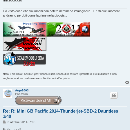
microciccio
Ho visto cose che voi umani non potete nemmeno immaginare...E tutti quei momenti
andranno perduti come lacrime nella pioggia...
Nota: i siti linkati nei miei
post
hanno il solo scopo di mostrare i prodotti di cui si discute e non
vogliono in alcun modo essere sollecitazioni all'acquisto.
Argo2003
Padawan
Re: R: Mini GB Pacific 2014-Thunderjet-SBD-2 Dauntless
1/48
M
6 ottobre 2014, 7:38
e
s
Bello Leo!!