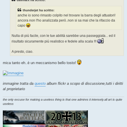
a
g
g
thunderjet ha scritto:
i
o
anche io sono rimasto colpito nel trovare la barra degli attuatori!
ancora non l'ho analizzata però..non si sa mai che la rifaccio da
capo
Nulla di più facile, con le tue abilità sarebbe una passeggiata... ed il
risultato sicuramente più realistico e fedele alla scala !!!
A presto, ciao.
mica tanto eh..è un meccanismo bello tosto!
immagine tratta da
questo
album flickr a scopo di discussione,tutti i diritti
al proprietario
the only excuse for making a useless thing is that one admires it intensely.all art is quite
useless