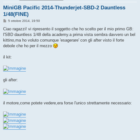
MiniGB Pacific 2014-Thunderjet-SBD-2 Dauntless
1/48(FINE)
M
5 ottobre 2014, 19:50
e
s
Ciao ragazzi! vi ripresento il soggetto che ho scelto per il mio primo GB:
s
l'SBD dauntless 1/48 della academy.a prima vista sembra davvero un bel
a
g
kittino,ma ho voluto comunque 'esagerare' con gli after visto il forte
g
debole che ho per il mezzo
i
o
il kit:
gli after:
il motore,come potete vedere,era forse l'unico strettamente necessario: