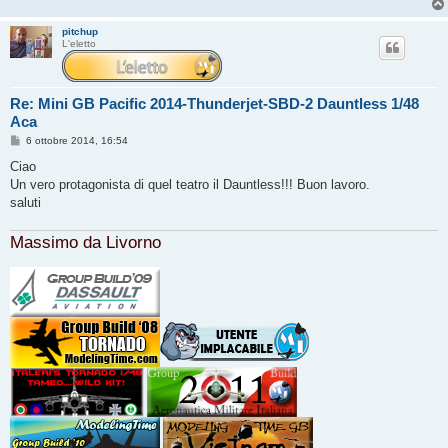
g
i
pitchup
o
L'eletto
Re: Mini GB Pacific 2014-Thunderjet-SBD-2 Dauntless 1/48
Aca
M
6 ottobre 2014, 16:54
e
s
Ciao
s
Un vero protagonista di quel teatro il Dauntless!!! Buon lavoro.
a
g
saluti
g
i
o
Massimo da Livorno