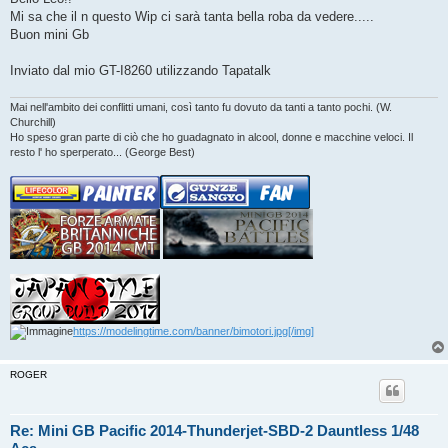
s
Mi sa che il n questo Wip ci sarà tanta bella roba da vedere.....
a
g
Buon mini Gb
g
i
o
Inviato dal mio GT-I8260 utilizzando Tapatalk
Mai nell'ambito dei conflitti umani, così tanto fu dovuto da tanti a tanto pochi. (W.
Churchill)
Ho speso gran parte di ciò che ho guadagnato in alcool, donne e macchine veloci. Il
resto l' ho sperperato... (George Best)
https://modelingtime.com/banner/bimotori.jpg[/img]
ROGER
Re: Mini GB Pacific 2014-Thunderjet-SBD-2 Dauntless 1/48