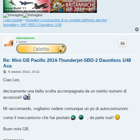
i miei modelli
---
fotogallery:costruzione di un modello dall'inizio alla fine
fotogallery: WIP SBD-2 Dauntless 1/48
microciccio
L'eletto
Re: Mini GB Pacific 2014-Thunderjet-SBD-2 Dauntless 1/48
Aca
M
5 ottobre 2014, 23:11
e
s
Ciao Leo,
s
a
g
decisamente una bella scelta accompagnata da un nutrito numero di
g
accessori!
i
o
Mi raccomando, vogliamo vedere comunque un po di autocostruzioni,
come il meccanismo che hai postato
, da parte tua!!
Buon mini GB.