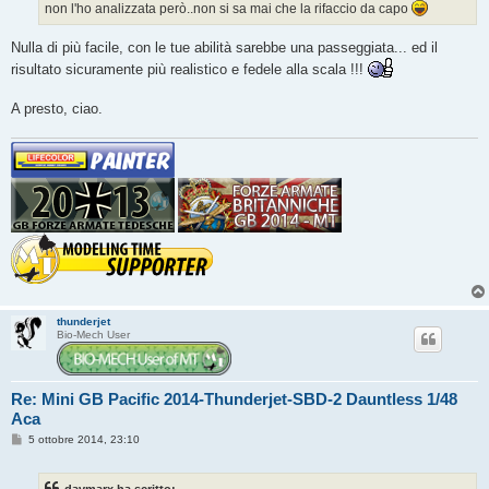
non l'ho analizzata però..non si sa mai che la rifaccio da capo
i
o
Nulla di più facile, con le tue abilità sarebbe una passeggiata... ed il
risultato sicuramente più realistico e fedele alla scala !!!
A presto, ciao.
thunderjet
Bio-Mech User
Re: Mini GB Pacific 2014-Thunderjet-SBD-2 Dauntless 1/48
Aca
M
5 ottobre 2014, 23:10
e
s
s
davmarx ha scritto: