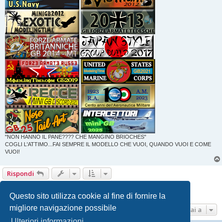
"NON HANNO IL PANE???? CHE MANGINO BRIOCHES"
COGLI L'ATTIMO...FAI SEMPRE IL MODELLO CHE VUOI, QUANDO VUOI E COME
VUOI!
Rispondi
Pagina
1
di
22
1
2
3
4
5
22
Prossimo
217 messaggi
…
Questo sito utilizza cookie al fine di fornire la
migliore navigazione possibile
Vai a
Ulteriori informazioni