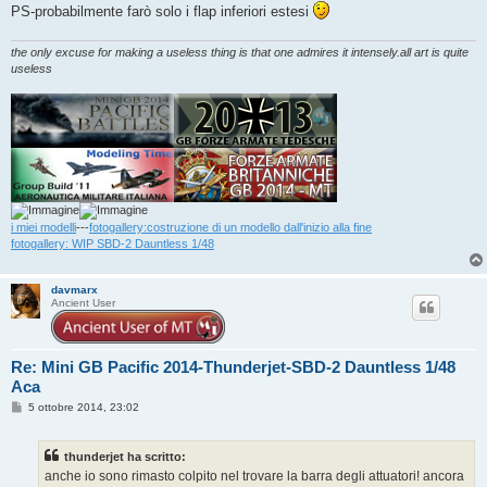
PS-probabilmente farò solo i flap inferiori estesi
the only excuse for making a useless thing is that one admires it intensely.all art is quite
useless
i miei modelli
---
fotogallery:costruzione di un modello dall'inizio alla fine
fotogallery: WIP SBD-2 Dauntless 1/48
davmarx
Ancient User
Re: Mini GB Pacific 2014-Thunderjet-SBD-2 Dauntless 1/48
Aca
M
5 ottobre 2014, 23:02
e
s
s
thunderjet ha scritto:
a
g
anche io sono rimasto colpito nel trovare la barra degli attuatori! ancora
g