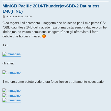
MiniGB Pacific 2014-Thunderjet-SBD-2 Dauntless
1/48(FINE)
M
5 ottobre 2014, 19:50
e
s
Ciao ragazzi! vi ripresento il soggetto che ho scelto per il mio primo GB:
s
l'SBD dauntless 1/48 della academy.a prima vista sembra davvero un bel
a
g
kittino,ma ho voluto comunque 'esagerare' con gli after visto il forte
g
debole che ho per il mezzo
i
o
il kit:
gli after:
il motore,come potete vedere,era forse l'unico strettamente necessario: