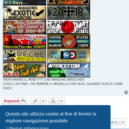
"NON HANNO IL PANE???? CHE MANGINO BRIOCHES"
COGLI L'ATTIMO...FAI SEMPRE IL MODELLO CHE VUOI, QUANDO VUOI E COME
VUOI!
Rispondi
Pagina
1
di
22
1
2
3
4
5
22
Prossimo
217 messaggi
…
Questo sito utilizza cookie al fine di fornire la
migliore navigazione possibile
Vai a
Ulteriori informazioni