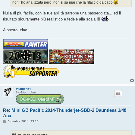
non l'ho analizzata però..non si sa mai che la rifaccio da capo
i
o
Nulla di più facile, con le tue abilità sarebbe una passeggiata... ed il
risultato sicuramente più realistico e fedele alla scala !!!
A presto, ciao.
thunderjet
Bio-Mech User
Re: Mini GB Pacific 2014-Thunderjet-SBD-2 Dauntless 1/48
Aca
M
5 ottobre 2014, 23:10
e
s
s
davmarx ha scritto: