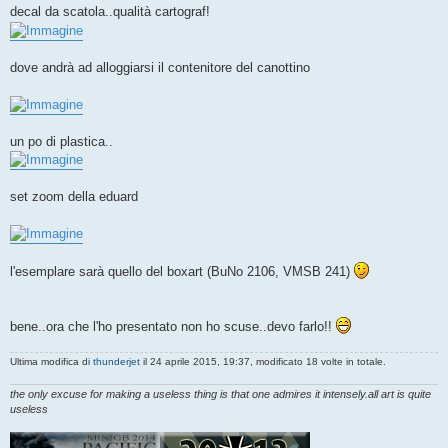
decal da scatola..qualità cartograf!
dove andrà ad alloggiarsi il contenitore del canottino
un po di plastica..
set zoom della eduard
l'esemplare sarà quello del boxart (BuNo 2106, VMSB 241)
bene..ora che l'ho presentato non ho scuse..devo farlo!!
Ultima modifica di
thunderjet
il 24 aprile 2015, 19:37, modificato 18 volte in totale.
the only excuse for making a useless thing is that one admires it intensely.all art is quite
useless