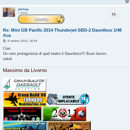
g
i
pitchup
o
L'eletto
Re: Mini GB Pacific 2014-Thunderjet-SBD-2 Dauntless 1/48
Aca
M
6 ottobre 2014, 16:54
e
s
Ciao
s
Un vero protagonista di quel teatro il Dauntless!!! Buon lavoro.
a
g
saluti
g
i
o
Massimo da Livorno