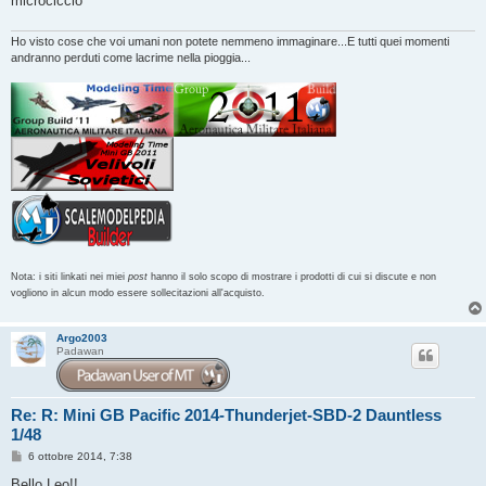
microciccio
Ho visto cose che voi umani non potete nemmeno immaginare...E tutti quei momenti
andranno perduti come lacrime nella pioggia...
Nota: i siti linkati nei miei
post
hanno il solo scopo di mostrare i prodotti di cui si discute e non
vogliono in alcun modo essere sollecitazioni all'acquisto.
Argo2003
Padawan
Re: R: Mini GB Pacific 2014-Thunderjet-SBD-2 Dauntless
1/48
M
6 ottobre 2014, 7:38
e
s
Bello Leo!!