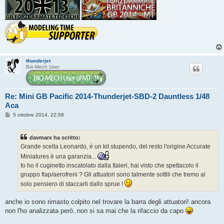
thunderjet
Bio-Mech User
Re: Mini GB Pacific 2014-Thunderjet-SBD-2 Dauntless 1/48
Aca
M
5 ottobre 2014, 22:58
e
s
s
davmarx ha scritto:
a
g
Grande scelta Leonardo, è un kit stupendo, del resto l'origine Accurate
g
Miniatures è una garanzia...
i
o
Io ho il cuginetto inscatolato dalla Italeri, hai visto che spettacolo il
gruppo flap/aerofreni ? Gli attuatori sono talmente sottili che tremo al
solo pensiero di staccarli dallo sprue !
anche io sono rimasto colpito nel trovare la barra degli attuatori! ancora
non l'ho analizzata però..non si sa mai che la rifaccio da capo