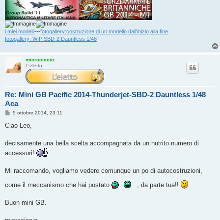
i miei modelli
---
fotogallery:costruzione di un modello dall'inizio alla fine
fotogallery: WIP SBD-2 Dauntless 1/48
microciccio
L'eletto
Re: Mini GB Pacific 2014-Thunderjet-SBD-2 Dauntless 1/48
Aca
M
5 ottobre 2014, 23:11
e
s
Ciao Leo,
s
a
g
decisamente una bella scelta accompagnata da un nutrito numero di
g
accessori!
i
o
Mi raccomando, vogliamo vedere comunque un po di autocostruzioni,
come il meccanismo che hai postato
, da parte tua!!
Buon mini GB.