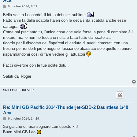
Aca
M
6 ottobre 2014, 8:59
e
s
Bella scelta Leonardo! Il kit lo definirei sublime
s
Fatto anni fà dalla scatola Italeri con le decals da scatola anche esse
a
g
cartograf
g
Come hai precisato tu, l'unica cosa che vale forse la pena di cambiare è il
i
o
motore, ma io non ho toccano nulla e fatto tutto dal scatola...
ricordo per il discorso dei flap/freni di caduta di averli ripassati con una
fresina per renderli più omogenei lasciando abassato solo quello inferiore
risparmiandomi così di fare vedere gli attuatori
Facci divertire con le tue solite doti...
Saluti dal Roger
SPILLONEFOREVER
Re: Mini GB Pacific 2014-Thunderjet-SBD-2 Dauntless 1/48
Aca
M
6 ottobre 2014, 14:29
e
s
So già che ci farai sognare con questo kit!
s
Buon Mini GB Leo
a
g