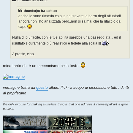
a
g
g
thunderjet ha scritto:
i
o
anche io sono rimasto colpito nel trovare la barra degli attuatori!
ancora non l'ho analizzata però..non si sa mai che la rifaccio da
capo
Nulla di più facile, con le tue abilità sarebbe una passeggiata... ed il
risultato sicuramente più realistico e fedele alla scala !!!
A presto, ciao.
mica tanto eh..è un meccanismo bello tosto!
immagine tratta da
questo
album flickr a scopo di discussione,tutti i diritti
al proprietario
the only excuse for making a useless thing is that one admires it intensely.all art is quite
useless