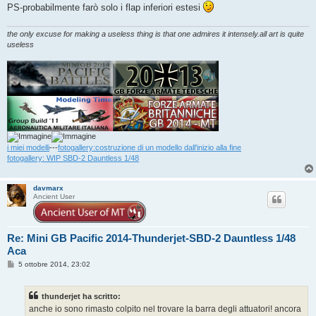
PS-probabilmente farò solo i flap inferiori estesi
the only excuse for making a useless thing is that one admires it intensely.all art is quite
useless
i miei modelli
---
fotogallery:costruzione di un modello dall'inizio alla fine
fotogallery: WIP SBD-2 Dauntless 1/48
davmarx
Ancient User
Re: Mini GB Pacific 2014-Thunderjet-SBD-2 Dauntless 1/48
Aca
M
5 ottobre 2014, 23:02
e
s
s
thunderjet ha scritto:
a
g
anche io sono rimasto colpito nel trovare la barra degli attuatori! ancora
g