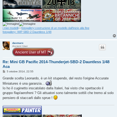
i miei modelli
---
fotogallery:costruzione di un modello dall'inizio alla fine
fotogallery: WIP SBD-2 Dauntless 1/48
davmarx
Ancient User
Re: Mini GB Pacific 2014-Thunderjet-SBD-2 Dauntless 1/48
Aca
M
5 ottobre 2014, 22:55
e
s
Grande scelta Leonardo, è un kit stupendo, del resto l'origine Accurate
s
Miniatures è una garanzia...
a
g
Io ho il cuginetto inscatolato dalla Italeri, hai visto che spettacolo il
g
gruppo flap/aerofreni ? Gli attuatori sono talmente sottili che tremo al solo
i
o
pensiero di staccarli dallo sprue !