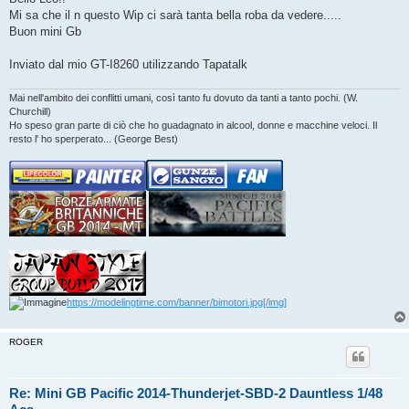
s
Mi sa che il n questo Wip ci sarà tanta bella roba da vedere.....
a
g
Buon mini Gb
g
i
o
Inviato dal mio GT-I8260 utilizzando Tapatalk
Mai nell'ambito dei conflitti umani, così tanto fu dovuto da tanti a tanto pochi. (W.
Churchill)
Ho speso gran parte di ciò che ho guadagnato in alcool, donne e macchine veloci. Il
resto l' ho sperperato... (George Best)
https://modelingtime.com/banner/bimotori.jpg[/img]
ROGER
Re: Mini GB Pacific 2014-Thunderjet-SBD-2 Dauntless 1/48