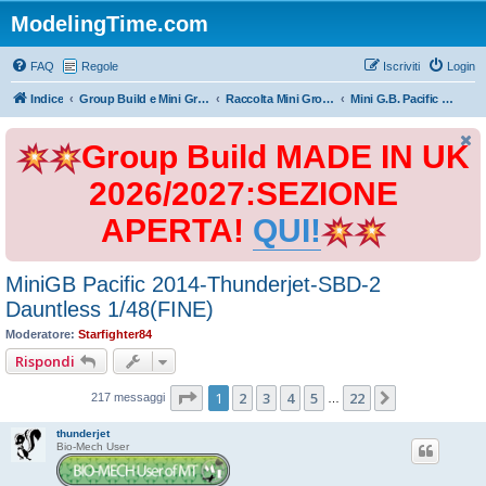
ModelingTime.com
FAQ
Regole
Iscriviti
Login
Indice
Group Build e Mini Group Build
Raccolta Mini Group Build
Mini G.B. Pacific Battles 2014.
Group Build MADE IN UK
2026/2027:SEZIONE
APERTA!
QUI!
MiniGB Pacific 2014-Thunderjet-SBD-2
Dauntless 1/48(FINE)
Moderatore:
Starfighter84
Rispondi
Pagina
1
di
22
1
2
3
4
5
22
Prossimo
217 messaggi
…
thunderjet
Bio-Mech User