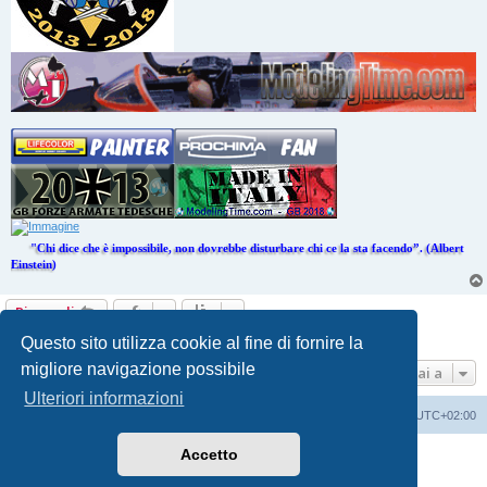
"Chi dice che è impossibile, non dovrebbe disturbare chi ce la sta facendo”. (Albert
Einstein)
Rispondi
8 messaggi • Pagina
1
di
1
Questo sito utilizza cookie al fine di fornire la
migliore navigazione possibile
Vai a
Ulteriori informazioni
Indice
Contattaci
Cancella cookie
Tutti gli orari sono
UTC+02:00
Accetto
Creato da
phpBB
® Forum Software © phpBB Limited
Traduzione Italiana
phpBB-Italia.it