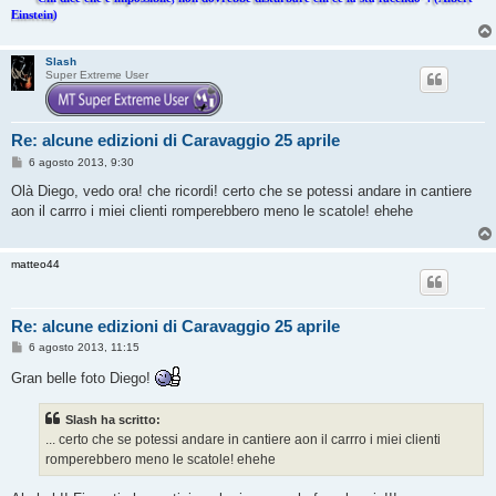
Einstein)
Slash
Super Extreme User
Re: alcune edizioni di Caravaggio 25 aprile
M
6 agosto 2013, 9:30
e
s
Olà Diego, vedo ora! che ricordi! certo che se potessi andare in cantiere
s
aon il carrro i miei clienti romperebbero meno le scatole! ehehe
a
g
g
i
matteo44
o
Re: alcune edizioni di Caravaggio 25 aprile
M
6 agosto 2013, 11:15
e
s
Gran belle foto Diego!
s
a
g
Slash ha scritto:
g
... certo che se potessi andare in cantiere aon il carrro i miei clienti
i
o
romperebbero meno le scatole! ehehe