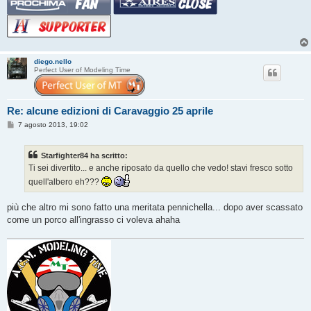
diego.nello
Perfect User of Modeling Time
Re: alcune edizioni di Caravaggio 25 aprile
M
7 agosto 2013, 19:02
e
s
s
Starfighter84 ha scritto:
a
g
Ti sei divertito... e anche riposato da quello che vedo! stavi fresco sotto
g
quell'albero eh???
i
o
più che altro mi sono fatto una meritata pennichella... dopo aver scassato
come un porco all'ingrasso ci voleva ahaha