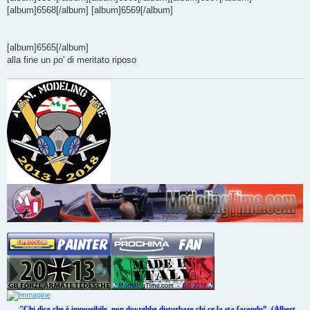
[album]6568[/album] [album]6569[/album]
[album]6565[/album]
alla fine un po' di meritato riposo
"Chi dice che è impossibile, non dovrebbe disturbare chi ce la sta facendo”. (Albert