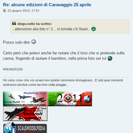
Re: alcune edizioni di Caravaggio 25 aprile
M
22 giugno 2013, 17:51
e
s
s
diego.nello ha scritto:
a
g
...attenzione alla foto n° 2.... in torretta c'è Slash...
g
i
o
Posso solo dire
.
Certo però che potevi anche far notare che il tizio che si protende sulla
canna, fingendo di aiutare il bambino, nella prima foto sei tu!
microciccio
Ho visto cose che voi umani non potete nemmeno immaginare...E tutti quei momenti
andranno perduti come lacrime nella pioggia...