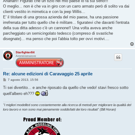
Ahahah!! Figurati che un tizio nel mio paese lo fa sul serio!!!
O meglio... non è che va in giro con un carro armato però di solito va dai
clienti vestito in mimetica e con la jeep Willis...
E' il titolare di una grossa azienda del mio paese, ha una passione
irrefrenata per tutto quello che è militare... figuratevi che davanti l'entrata
della sua ditta adesso c'è un cannone!! Una volta aveva anche
parcheggiato un semicingolato tedesco (compreso di svastiche
disegnate)... ma penso che poi l'abbia tolto per ovvi motivi....
Starfighter84
Amministratore
Re: alcune edizioni di Caravaggio 25 aprile
M
7 agosto 2013, 15:56
e
s
Ti sei divertito... e anche riposato da quello che vedo! stavi fresco sotto
s
quell'albero eh???
a
g
g
i
"I migliori modellisti sono costantemente alla ricerca di metodi per migliorare la qualità del
o
loro lavoro e non sono mai pienamente soddisfatti dei loro risultati" (Bill Horan)