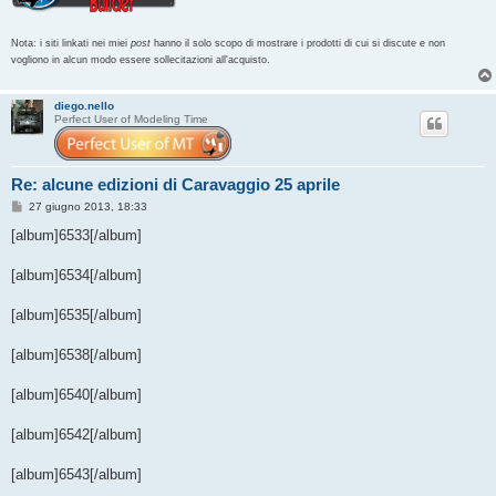
Nota: i siti linkati nei miei
post
hanno il solo scopo di mostrare i prodotti di cui si discute e non
vogliono in alcun modo essere sollecitazioni all'acquisto.
diego.nello
Perfect User of Modeling Time
Re: alcune edizioni di Caravaggio 25 aprile
M
27 giugno 2013, 18:33
e
s
[album]6533[/album]
s
a
g
[album]6534[/album]
g
i
o
[album]6535[/album]
[album]6538[/album]
[album]6540[/album]
[album]6542[/album]
[album]6543[/album]