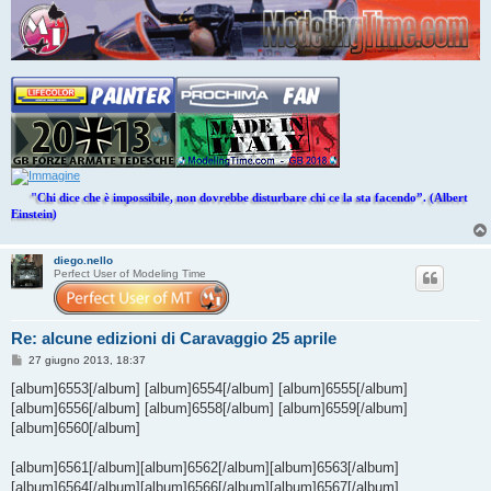
"Chi dice che è impossibile, non dovrebbe disturbare chi ce la sta facendo”. (Albert
Einstein)
diego.nello
Perfect User of Modeling Time
Re: alcune edizioni di Caravaggio 25 aprile
M
27 giugno 2013, 18:37
e
s
[album]6553[/album] [album]6554[/album] [album]6555[/album]
s
[album]6556[/album] [album]6558[/album] [album]6559[/album]
a
g
[album]6560[/album]
g
i
o
[album]6561[/album][album]6562[/album][album]6563[/album]
[album]6564[/album][album]6566[/album][album]6567[/album]