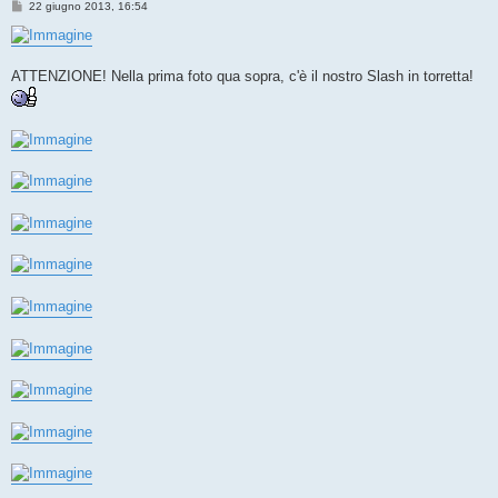
M
22 giugno 2013, 16:54
e
s
s
a
g
ATTENZIONE! Nella prima foto qua sopra, c'è il nostro Slash in torretta!
g
i
o