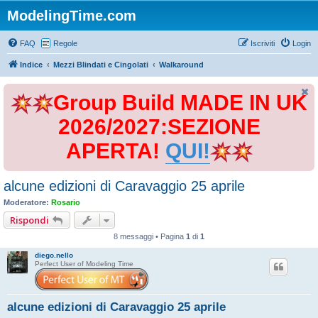
ModelingTime.com
FAQ
Regole
Iscriviti
Login
Indice
Mezzi Blindati e Cingolati
Walkaround
Group Build MADE IN UK
2026/2027:SEZIONE
APERTA!
QUI!
alcune edizioni di Caravaggio 25 aprile
Moderatore:
Rosario
Rispondi
8 messaggi • Pagina
1
di
1
diego.nello
Perfect User of Modeling Time
alcune edizioni di Caravaggio 25 aprile