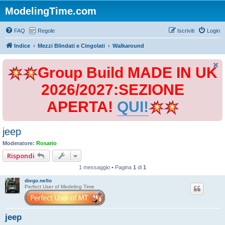
ModelingTime.com
FAQ
Regole
Iscriviti
Login
Indice
Mezzi Blindati e Cingolati
Walkaround
Group Build MADE IN UK
2026/2027:SEZIONE
APERTA!
QUI!
jeep
Moderatore:
Rosario
Rispondi
1 messaggio • Pagina
1
di
1
diego.nello
Perfect User of Modeling Time
jeep