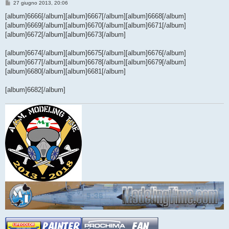
M
27 giugno 2013, 20:06
e
s
[album]6666[/album][album]6667[/album][album]6668[/album]
s
[album]6669[/album][album]6670[/album][album]6671[/album]
a
g
[album]6672[/album][album]6673[/album]
g
i
o
[album]6674[/album][album]6675[/album][album]6676[/album]
[album]6677[/album][album]6678[/album][album]6679[/album]
[album]6680[/album][album]6681[/album]
[album]6682[/album]