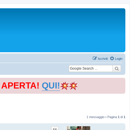
Iscriviti
Login
E APERTA!
QUI!
1 messaggio • Pagina
1
di
1