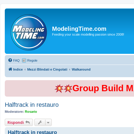
ModelingTime.com
Feeding your scale modelling passion since 2008!
FAQ
Regole
Indice
Mezzi Blindati e Cingolati
Walkaround
Group Build 
Halftrack in restauro
Moderatore:
Rosario
Rispondi
Halftrack in restauro