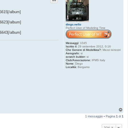
6615[/album]
6623[/album]
diego.nello
Perfect User of Modeling Time
6643[/album]
Messaggi:
1045
Iscritto il:
29 settembre 2012, 0:16
Che Genere di Modellista?:
Mezzi terrestri
Aerografo:
si
scratch builder:
si
Club/Associazione:
IPMS Italy
Nome:
Diego
Località:
Bergamo
T
o
1 messaggio • Pagina
1
di
1
p
Vai a