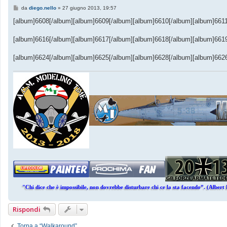
M
da
diego.nello
»
27 giugno 2013, 19:57
e
s
[album]6608[/album][album]6609[/album][album]6610[/album][album]6611
s
a
g
[album]6616[/album][album]6617[/album][album]6618[/album][album]661
g
i
o
[album]6624[/album][album]6625[/album][album]6628[/album][album]662
"Chi dice che è impossibile, non dovrebbe disturbare chi ce la sta facendo”. (Albert 
Rispondi
Torna a “Walkaround”