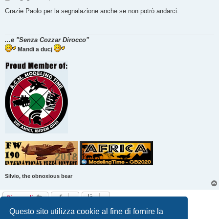
e
s
Grazie Paolo per la segnalazione anche se non potrò andarci.
s
a
g
g
...e "Senza Cozzar Dirocco"
i
o
Mandi a ducj
Silvio, the obnoxious bear
Rispondi
4 messaggi • Pagina
1
di
1
Questo sito utilizza cookie al fine di fornire la