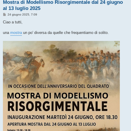
Mostra di Modellismo Risorgimentale dal 24 giugno
al 13 luglio 2025
M
24 giugno 2025, 7:09
e
s
Ciao a tutti,
s
a
g
una
mostra
un po' diversa da quelle che frequentiamo di solito.
g
i
o