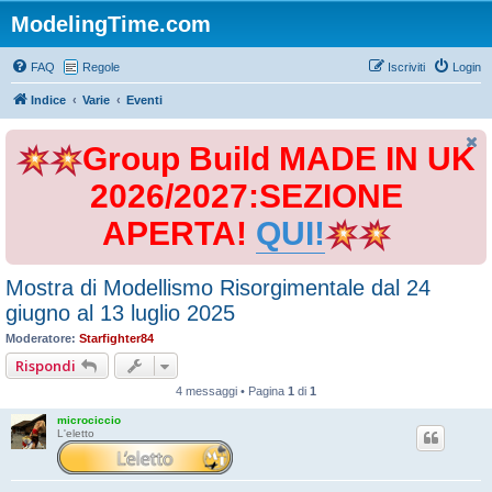
ModelingTime.com
FAQ
Regole
Iscriviti
Login
Indice
Varie
Eventi
Group Build MADE IN UK
2026/2027:SEZIONE
APERTA!
QUI!
Mostra di Modellismo Risorgimentale dal 24
giugno al 13 luglio 2025
Moderatore:
Starfighter84
Rispondi
4 messaggi • Pagina
1
di
1
microciccio
L'eletto