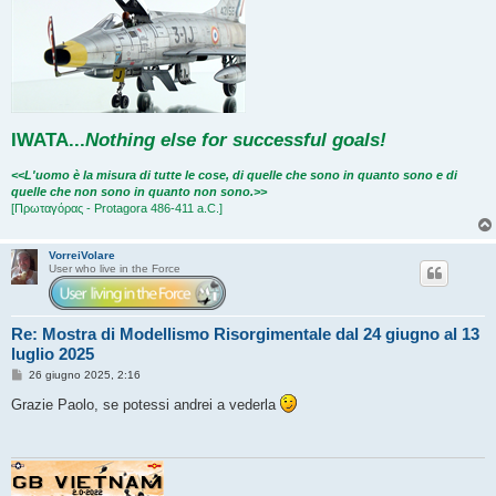
IWATA
...
Nothing else for successful goals!
<<L'uomo è la misura di tutte le cose, di quelle che sono in quanto sono e di
quelle che non sono in quanto non sono.>>
[Πρωταγόρας - Protagora 486-411 a.C.]
VorreiVolare
User who live in the Force
Re: Mostra di Modellismo Risorgimentale dal 24 giugno al 13
luglio 2025
M
26 giugno 2025, 2:16
e
s
Grazie Paolo, se potessi andrei a vederla
s
a
g
g
i
o