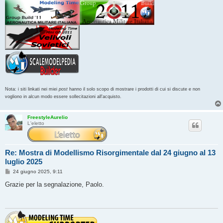
Nota: i siti linkati nei miei
post
hanno il solo scopo di mostrare i prodotti di cui si discute e non
vogliono in alcun modo essere sollecitazioni all'acquisto.
FreestyleAurelio
L'eletto
Re: Mostra di Modellismo Risorgimentale dal 24 giugno al 13
luglio 2025
M
24 giugno 2025, 9:11
e
s
Grazie per la segnalazione, Paolo.
s
a
g
g
i
o