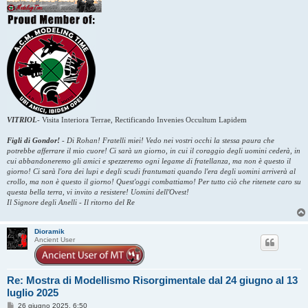
VITRIOL
-
Visita Interiora Terrae, Rectificando Invenies Occultum Lapidem
Figli di Gondor!
-
Di Rohan! Fratelli miei! Vedo nei vostri occhi la stessa paura che
potrebbe afferrare il mio cuore! Ci sarà un giorno, in cui il coraggio degli uomini cederà, in
cui abbandoneremo gli amici e spezzeremo ogni legame di fratellanza, ma non è questo il
giorno! Ci sarà l'ora dei lupi e degli scudi frantumati quando l'era degli uomini arriverà al
crollo, ma non è questo il giorno! Quest'oggi combattiamo! Per tutto ciò che ritenete caro su
questa bella terra, vi invito a resistere! Uomini dell'Ovest!
Il Signore degli Anelli - Il ritorno del Re
Dioramik
Ancient User
Re: Mostra di Modellismo Risorgimentale dal 24 giugno al 13
luglio 2025
M
26 giugno 2025, 6:50