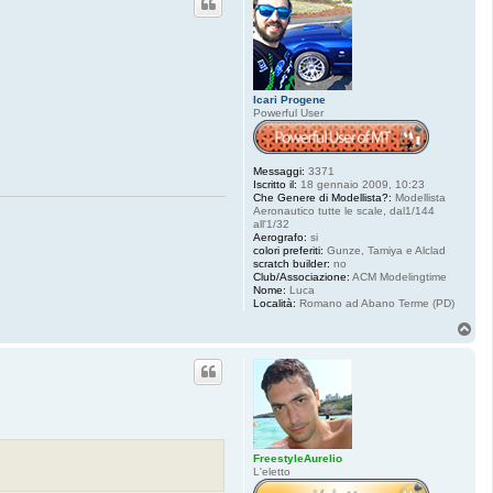
Icari Progene
Powerful User
Messaggi:
3371
Iscritto il:
18 gennaio 2009, 10:23
Che Genere di Modellista?:
Modellista
Aeronautico tutte le scale, dal1/144
all'1/32
Aerografo:
si
colori preferiti:
Gunze, Tamiya e Alclad
scratch builder:
no
Club/Associazione:
ACM Modelingtime
Nome:
Luca
Località:
Romano ad Abano Terme (PD)
T
o
p
FreestyleAurelio
L'eletto