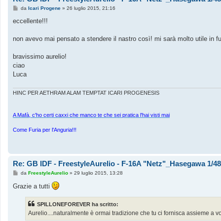
M
da
Icari Progene
»
26 luglio 2015, 21:16
e
s
eccellente!!!
s
a
g
non avevo mai pensato a stendere il nastro così! mi sarà molto utile in fu
g
i
o
bravissimo aurelio!
ciao
Luca
HINC PER AETHRAM ALAM TEMPTAT ICARI PROGENESIS
A Mafà, c'ho certi caxxi che manco te che sei pratica l'hai visti mai
Come Furia per l'Anguria!!!
Re: GB IDF - FreestyleAurelio - F-16A "Netz"_Hasegawa 1/48_
M
da
FreestyleAurelio
»
29 luglio 2015, 13:28
e
s
Grazie a tutti
s
a
g
SPILLONEFOREVER ha scritto:
g
Aurelio....naturalmente è ormai tradizione che tu ci fornisca assieme a 
i
o