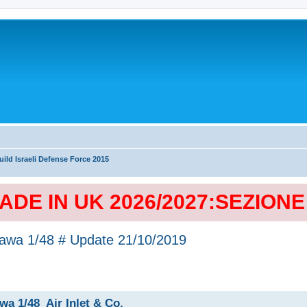
ild Israeli Defense Force 2015
MADE IN UK 2026/2027:SEZION
gawa 1/48 # Update 21/10/2019
wa 1/48_Air Inlet & Co.