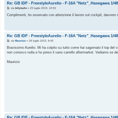
Re: GB IDF - FreestyleAurelio - F-16A "Netz"_Hasegawa 1/48_
M
da
billyballo
»
25 luglio 2015, 10:52
e
s
Complimenti, ho osservato con attenzione il lavoro sul cockpit, davvero 
s
a
g
g
i
o
Re: GB IDF - FreestyleAurelio - F-16A "Netz"_Hasegawa 1/48_
M
da
Maurizio
»
26 luglio 2015, 9:45
e
s
Bravissimo Aurelio. Mi ha colpito su tutto come hai sagomato il top del va
s
non conosco nulla e ho preso il vano carrello aftermarket. Vediamo se dev
a
g
g
Maurizio
i
o
Re: GB IDF - FreestyleAurelio - F-16A "Netz"_Hasegawa 1/48_