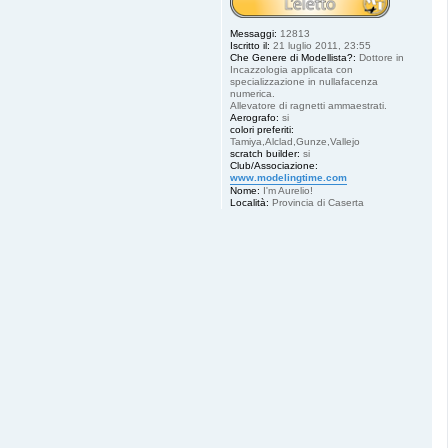
Messaggi:
12813
Iscritto il:
21 luglio 2011, 23:55
Che Genere di Modellista?:
Dottore in
Incazzologia applicata con
specializzazione in nullafacenza
numerica.
Allevatore di ragnetti ammaestrati.
Aerografo:
si
colori preferiti:
Tamiya,Alclad,Gunze,Vallejo
scratch builder:
si
Club/Associazione:
www.modelingtime.com
Nome:
I'm Aurelio!
Località:
Provincia di Caserta