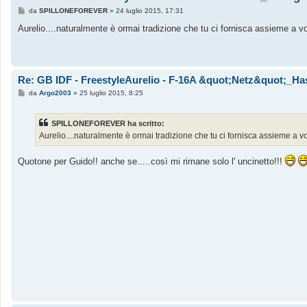
M
da
SPILLONEFOREVER
»
24 luglio 2015, 17:31
e
s
Aurelio....naturalmente è ormai tradizione che tu ci fornisca assieme a 
s
a
g
g
i
o
Re: GB IDF - FreestyleAurelio - F-16A &quot;Netz&quot;_Ha
M
da
Argo2003
»
25 luglio 2015, 8:25
e
s
s
SPILLONEFOREVER ha scritto:
a
g
Aurelio....naturalmente è ormai tradizione che tu ci fornisca assieme a 
g
i
o
Quotone per Guido!! anche se.....così mi rimane solo l' uncinetto!!!