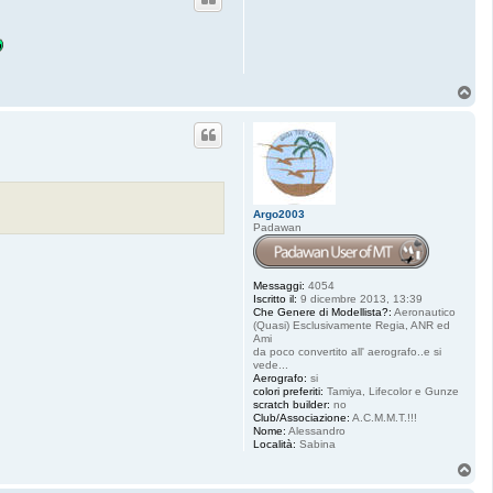
T
o
p
Argo2003
Padawan
Messaggi:
4054
Iscritto il:
9 dicembre 2013, 13:39
Che Genere di Modellista?:
Aeronautico
(Quasi) Esclusivamente Regia, ANR ed
Ami
da poco convertito all' aerografo..e si
vede...
Aerografo:
si
colori preferiti:
Tamiya, Lifecolor e Gunze
scratch builder:
no
Club/Associazione:
A.C.M.M.T.!!!
Nome:
Alessandro
Località:
Sabina
T
o