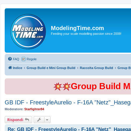
ModelingTime.com
Feeding your scale modelling passion since 2008!
FAQ
Regole
Indice
Group Build e Mini Group Build
Raccolta Group Build
Group Bu
Group Build 
GB IDF - FreestyleAurelio - F-16A "Netz"_Hase
Moderatore:
Starfighter84
Rispondi
Re: GB IDF - FreestyleAurelio - F-16A "Netz"_Hasega