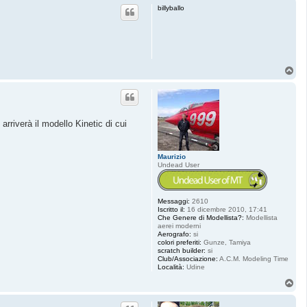
p
billyballo
T
o
p
rriverà il modello Kinetic di cui
Maurizio
Undead User
Messaggi:
2610
Iscritto il:
16 dicembre 2010, 17:41
Che Genere di Modellista?:
Modellista
aerei moderni
Aerografo:
si
colori preferiti:
Gunze, Tamiya
scratch builder:
si
Club/Associazione:
A.C.M. Modeling Time
Località:
Udine
T
o
p