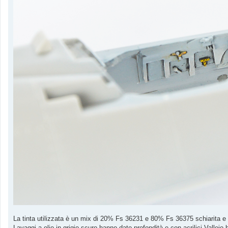
La tinta utilizzata è un mix di 20% Fs 36231 e 80% Fs 36375 schiarita e
Lavaggi a olio in grigio scuro hanno dato profondità e con acrilici Vallejo h