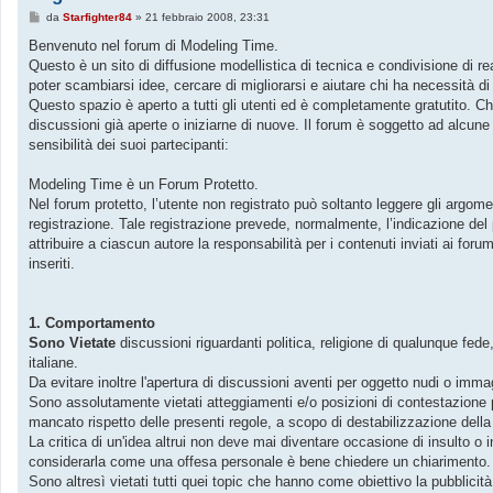
M
da
Starfighter84
»
21 febbraio 2008, 23:31
e
s
Benvenuto nel forum di Modeling Time.
s
Questo è un sito di diffusione modellistica di tecnica e condivisione di 
a
g
poter scambiarsi idee, cercare di migliorarsi e aiutare chi ha necessità di
g
Questo spazio è aperto a tutti gli utenti ed è completamente gratutito. Ch
i
o
discussioni già aperte o iniziarne di nuove. Il forum è soggetto ad alcune 
sensibilità dei suoi partecipanti:
Modeling Time è un Forum Protetto.
Nel forum protetto, l’utente non registrato può soltanto leggere gli argom
registrazione. Tale registrazione prevede, normalmente, l’indicazione del
attribuire a ciascun autore la responsabilità per i contenuti inviati ai f
inseriti.
1. Comportamento
Sono Vietate
discussioni riguardanti politica, religione di qualunque fede, p
italiane.
Da evitare inoltre l'apertura di discussioni aventi per oggetto nudi o im
Sono assolutamente vietati atteggiamenti e/o posizioni di contestazione pa
mancato rispetto delle presenti regole, a scopo di destabilizzazione dell
La critica di un'idea altrui non deve mai diventare occasione di insulto o 
considerarla come una offesa personale è bene chiedere un chiarimento.
Sono altresì vietati tutti quei topic che hanno come obiettivo la pubblicit