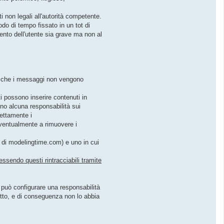
 non legali all'autorità competente.
odo di tempo fissato in un tot di
mento dell'utente sia grave ma non al
o che i messaggi non vengono
 possono inserire contenuti in
no alcuna responsabilità sui
rettamente i
eventualmente a rimuovere i
o di modelingtime.com) e uno in cui
essendo questi rintracciabili tramite
si può configurare una responsabilità
etto, e di conseguenza non lo abbia