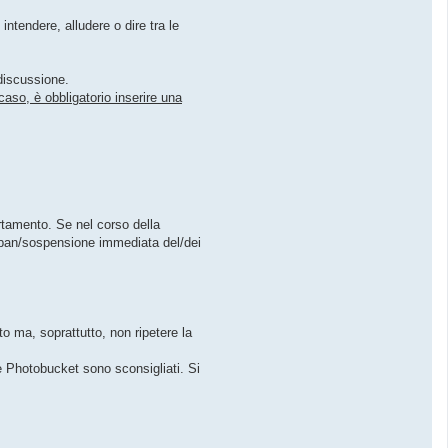
i
g
ntendere, alludere o dire tra le
h
t
e
r
8
 discussione.
4
caso, è obbligatorio inserire una
ortamento. Se nel corso della
l ban/sospensione immediata del/dei
ato ma, soprattutto, non ripetere la
me Photobucket sono sconsigliati. Si