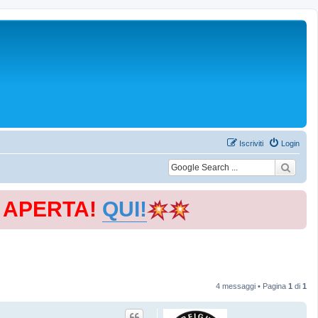
Iscriviti
Login
E APERTA!
QUI!
4 messaggi • Pagina
1
di
1