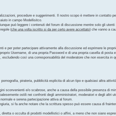
realizzazioni, procedure e suggerimenti. Il nostro scopo è mettere in contatt
 aiuto in campo Modellisitco.
iunque può leggere i contenuti del forum di discussione mentre solo gli utenti
regole (
che una volta iscritto si da per certo avere accettato
) che vanno a cau
enti e per poter partecipare attivamente alla discussione ed esprimere le propri
 proprio Username, di una propria Password e di una propria casella di posta el
orum, escludendo così una corresponsabilità del moderatore che non esercita in 
ornografia, pirateria, pubblicità esplicita di alcun tipo e qualsiasi altra attività 
magini sconvenienti e/o scabrose, anche a causa della possibile presenza di mi
lesemente ostili nei confronti degli amministratori, moderatori e degli altri ut
a normale e serena partecipazione attiva al forum.
ingiuria, si fa anche notare che la scrittura spesso può essere causa di frainte
à, diretta o occulta di prodotti modellistici o affini, a meno che non siano esp