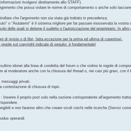
informazioni rivolgersi direttamente allo STAFF).
argomento che possa violare le norme di comportamento o anche solo lasciare i
ollare che l'argomento non sia stata già trattato in precedenza.
iuto" o "Aiutatemi" è il sistema migliore per far passare inosservata la vostra
 delle quali si detiene il sudetto o l'autorizzazione del proprietario. In altro 
di riviste o di libri, fatta eccezione per la prima ed ultima di copertina).
regole sul copyright indicate di seguito: è fondamentale!
ultino idonei alla linea di condotta del forum o che violino le regole di comp
re al moderatore anche con la chiusura del thread o, nei casi più gravi, con i
i messaggi privati.
 contestazione di chiusura di topic.
 : Inserire il proprio post solo nella sezione corrispondente all'argomento tratt
 rispondere.
ngibili e non faranno altro che creare vicoli ciechi nelle ricerche (Servizi co
modus operandi.