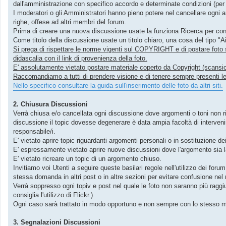
dall'amministrazione con specifico accordo e determinate condizioni (per 
I moderatori o gli Amministratori hanno pieno potere nel cancellare ogni 
righe, offese ad altri membri del forum.
Prima di creare una nuova discussione usate la funziona Ricerca per contr
Come titolo della discussione usate un titolo chiaro, una cosa del tipo "A
Si prega di rispettare le norme vigenti sul COPYRIGHT e di postare foto solo
didascalia con il link di provenienza della foto.
E' assolutamente vietato postare materiale coperto da Copyright (scansioni 
Raccomandiamo a tutti di prendere visione e di tenere sempre presenti le 
Nello specifico consultare la guida sull'inserimento delle foto da altri siti.
2. Chiusura Discussioni
Verrà chiusa e/o cancellata ogni discussione dove argomenti o toni non ris
discussione il topic dovesse degenerare è data ampia facoltà di interveni
responsabile/i.
E' vietato aprire topic riguardanti argomenti personali o in sostituzione de
E' espressamente vietato aprire nuove discussioni dove l'argomento sia la
E' vietato ricreare un topic di un argomento chiuso.
Invitiamo voi Utenti a seguire queste basilari regole nell'utilizzo dei forum
stessa domanda in altri post o in altre sezioni per evitare confusione nel
Verrà soppresso ogni topiv e post nel quale le foto non saranno più raggiu
consiglia l'utilizzo di Flickr.).
Ogni caso sarà trattato in modo opportuno e non sempre con lo stesso 
3. Segnalazioni Discussioni