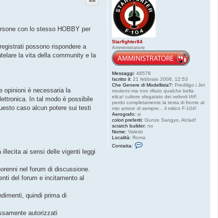
o persone con lo stesso HOBBY per
Starfighter84
 registrati possono rispondere a
Amministratore
telare la vita della community e la
Messaggi:
48578
Iscritto il:
21 febbraio 2008, 12:53
Che Genere di Modellista?:
Prediligo i Jet
e opinioni è necessaria la
moderni ma non rifiuto qualche bella
elica! cultore sfegatato dei velivoli IAF,
ettronica. In tal modo è possibile
perdo completamente la testa di fronte al
questo caso alcun potere sui testi
mio amore di sempre... il mitico F-104!
Aerografo:
si
colori preferiti:
Gunze Sangyo, Alclad!
scratch builder:
no
Nome:
Valerio
Località:
Roma
C
Contatta:
o
illecita ai sensi delle vigenti leggi
n
t
a
norenni nel forum di discussione.
t
enti del forum e incitamento al
t
a
S
ndimenti, quindi prima di
t
a
r
ressamente autorizzati
f