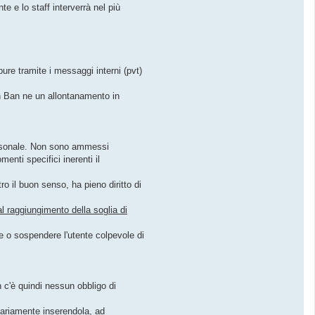
te e lo staff interverrà nel più
re tramite i messaggi interni (pvt)
un Ban ne un allontanamento in
 personale. Non sono ammessi
enti specifici inerenti il
 il buon senso, ha pieno diritto di
l raggiungimento della soglia di
re o sospendere l'utente colpevole di
on c'è quindi nessun obbligo di
tariamente inserendola, ad