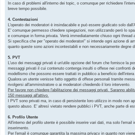
In caso di problemi all'interno dei topic, o comunque per richiedere l'inter
breve tempo possibile.
4. Contestazioni
L'operato dei moderatori è insindacabile e può essere giudicato solo dall
E' comunque permesso chiedere spiegazioni, non utilizzando però lo spazi
e comunque in forma privata. Verrà immediatamente chiuso ogni thread 
Si specifica che per "operato dei moderatori" si intende ogni azione di a
quanto queste sono azioni incontestabili e non necessariamente degne d
5. PVT
L'uso dei messaggi privati è un'utile opzione del forum che fornisce la p
messaggi privati il cui contenuto contenga insulti o offese nei confronti 
modellismo che possono essere trattati in pubblico a beneficio dell'inter
Qualora un utente venisse fatto oggetto di offese personali tramite mess
rivolgersi all'amminstratore o ai moderatori chiedendo il loro intervento.
Per favore non chiedere l'abilitazione dei messaggi privati. Saranno abili
150 messaggi all'attivo.
I PVT sono privati ma, in caso di persistente loro utilizzo in modo non ap
questo abuso. E' altresì vietato rendere pubblici i PVT, anche parte di ess
6. Profilo Utente
All'interno del profilo utente è possibile inserire vari dati, ma solo l'emai
inserimento.
Per l'email è comunque garantita la massima privacy in quanto non viene 