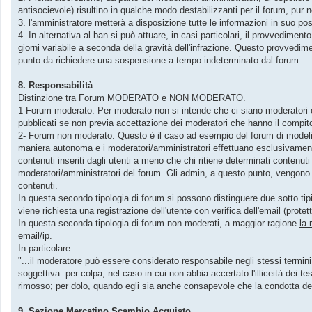
antisocievole) risultino in qualche modo destabilizzanti per il forum, pur 
3. l'amministratore metterà a disposizione tutte le informazioni in suo po
4. In alternativa al ban si può attuare, in casi particolari, il provvedime
giorni variabile a seconda della gravità dell'infrazione. Questo provvedim
punto da richiedere una sospensione a tempo indeterminato dal forum.
8. Responsabilità
Distinzione tra Forum MODERATO e NON MODERATO.
1-Forum moderato. Per moderato non si intende che ci siano moderatori 
pubblicati se non previa accettazione dei moderatori che hanno il compito 
2- Forum non moderato. Questo è il caso ad esempio del forum di modeling
maniera autonoma e i moderatori/amministratori effettuano esclusivament
contenuti inseriti dagli utenti a meno che chi ritiene determinati contenut
moderatori/amministratori del forum. Gli admin, a questo punto, vengono 
contenuti.
In questa secondo tipologia di forum si possono distinguere due sotto tip
viene richiesta una registrazione dell'utente con verifica dell'email (protet
In questa seconda tipologia di forum non moderati, a maggior ragione
la 
email/ip.
In particolare:
"...il moderatore può essere considerato responsabile negli stessi termini i
soggettiva: per colpa, nel caso in cui non abbia accertato l'illiceità de
rimosso; per dolo, quando egli sia anche consapevole che la condotta dell'
9. Sezione Mercatino Scambio Acquisto