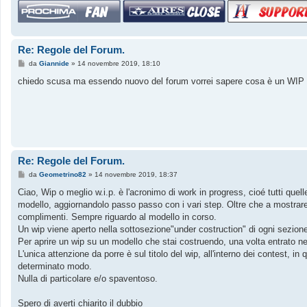
Re: Regole del Forum.
M
da
Giannide
»
14 novembre 2019, 18:10
e
s
chiedo scusa ma essendo nuovo del forum vorrei sapere cosa è un WIP
s
a
g
g
i
o
Re: Regole del Forum.
M
da
Geometrino82
»
14 novembre 2019, 18:37
e
s
Ciao, Wip o meglio w.i.p. è l'acronimo di work in progress, cioé tutti quel
s
modello, aggiornandolo passo passo con i vari step. Oltre che a mostrare
a
g
complimenti. Sempre riguardo al modello in corso.
g
Un wip viene aperto nella sottosezione"under costruction" di ogni sezione 
i
o
Per aprire un wip su un modello che stai costruendo, una volta entrato n
L'unica attenzione da porre è sul titolo del wip, all'interno dei contest, 
determinato modo.
Nulla di particolare e/o spaventoso.
Spero di averti chiarito il dubbio