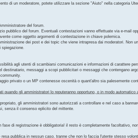
vento di un moderatore, potete utilizzare la sezione "Aiuto" nella categoria Uten
'Amministratore del forum.
o pubblico del forum. Eventuali contestazioni vanno effettuate via e-mail oppu
avente come oggetto argomenti di contestazione in chiave polemica.
mministrazione dei post e dei topic che viene intrapresa dai moderatori. Non 
i spiegazione.
ossibilità agli utenti di scambiarsi comunicazioni e informazioni di carattere
del destinatario, messaggi a scopi pubblicitari o messaggi che contengano argom
a community.
aggio privato o un MP contenesse oscenità o quant'altro sia palesemente contro
tati quando gli amministratori lo reputeranno opportuno, o in modo automatico a
propriato, gli amministratori sono autorizzati a controllare e nel caso a banna
i, senza il consenso eplicito del mittente.
l in fase di registrazione è obbligatoria! il resto è completamente facoltativo, n
resa pubblica in nessun caso, tranne che non lo faccia l'utente stesso volon