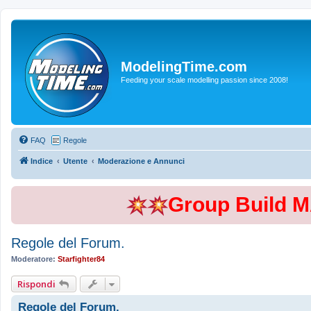
ModelingTime.com
Feeding your scale modelling passion since 2008!
FAQ
Regole
Indice
Utente
Moderazione e Annunci
Group Build 
Regole del Forum.
Moderatore:
Starfighter84
Rispondi
Regole del Forum.