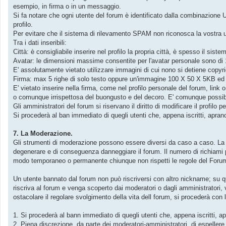
esempio, in firma o in un messaggio.
Si fa notare che ogni utente del forum è identificato dalla combinazione 
profilo.
Per evitare che il sistema di rilevamento SPAM non riconosca la vostra ute
Tra i dati inseribili:
Città: è consigliabile inserire nel profilo la propria città, è spesso il siste
Avatar: le dimensioni massime consentite per l'avatar personale sono d
E' assolutamente vietato utilizzare immagini di cui nono si detiene copyri
Firma: max 5 righe di solo testo oppure un'immagine 100 X 50 X 5KB ed u
E' vietato inserire nella firma, come nel profilo personale del forum, link o 
o comunque irrispettosa del buongusto e del decoro. E' comunque possibile
Gli amministratori del forum si riservano il diritto di modificare il profi
Si procederà al ban immediato di quegli utenti che, appena iscritti, apran
7. La Moderazione.
Gli strumenti di moderazione possono essere diversi da caso a caso. La 
degenerare e di conseguenza danneggiare il forum. Il numero di richiami p
modo temporaneo o permanente chiunque non rispetti le regole del Forum 
Un utente bannato dal forum non può riscriversi con altro nickname; su 
riscriva al forum e venga scoperto dai moderatori o dagli amministratori,
ostacolare il regolare svolgimento della vita dell forum, si procederà con 
1. Si procederà al bann immediato di quegli utenti che, appena iscritti, a
2. Piena discrezione, da parte dei moderatori-amministratori, di espeller