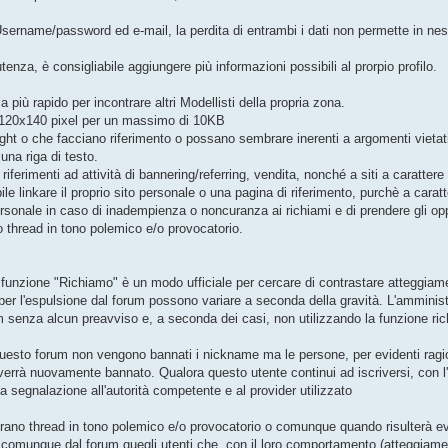
Username/password ed e-mail, la perdita di entrambi i dati non permette in nes
nza, è consigliabile aggiungere più informazioni possibili al prorpio profilo.
ma più rapido per incontrare altri Modellisti della propria zona.
i 120x140 pixel per un massimo di 10KB
ght o che facciano riferimento o possano sembrare inerenti a argomenti vietati
na riga di testo.
riferimenti ad attività di bannering/referring, vendita, nonché a siti a carattere 
 linkare il proprio sito personale o una pagina di riferimento, purchè a caratt
lo personale in caso di inadempienza o noncuranza ai richiami e di prendere gli o
o thread in tono polemico e/o provocatorio.
funzione "Richiamo" è un modo ufficiale per cercare di contrastare atteggiame
er l'espulsione dal forum possono variare a seconda della gravità. L'amministr
senza alcun preavviso e, a seconda dei casi, non utilizzando la funzione ri
questo forum non vengono bannati i nickname ma le persone, per evidenti ragi
 verrà nuovamente bannato. Qualora questo utente continui ad iscriversi, con l'
la segnalazione all'autorità competente e al provider utilizzato
prano thread in tono polemico e/o provocatorio o comunque quando risulterà evi
e comunque dal forum quegli utenti che, con il loro comportamento (atteggiamen