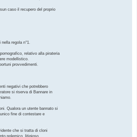
sun caso il recupero del proprio
 nella regola n°1.
pornografico, relativo alla pirateria
ere modellistico.
pportuni provvedimenti.
nti negativi che potrebbero
atore si riserva di Bannare in
chiamo.
oni. Qualora un utente bannato si
unico fine di contestare e
dente che si tratta di cloni
to polemico, litigioso,