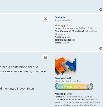
T
o
p
Giannide
Appena iscritto!
Messaggi:
8
Iscritto il:
4 novembre 2019, 15:49
Che Genere di Modellista?:
Modellista
Generico
Aerografo:
no
scratch builder:
no
Nome:
Gianni
T
o
p
do per la costruzione del suo
ricevere suggerimenti, critiche e
Geometrino82
User who live in the Force
.
di nominare i lavori in un
Messaggi:
3960
Iscritto il:
15 novembre 2011, 9:46
Che Genere di Modellista?:
Modellista
statico. La mia passione sono i jet anche
se non disdegno qualche elica. Il mio