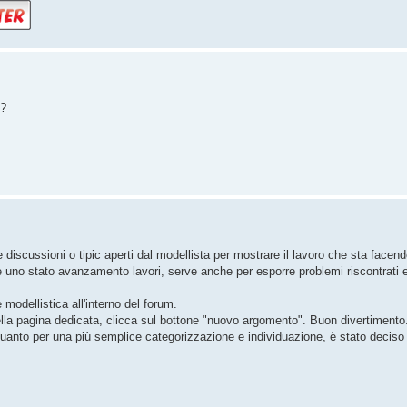
 ?
le discussioni o tipic aperti dal modellista per mostrare il lavoro che sta facen
 uno stato avanzamento lavori, serve anche per esporre problemi riscontrati e 
modellistica all'interno del forum.
ella pagina dedicata, clicca sul bottone "nuovo argomento". Buon divertimento
in quanto per una più semplice categorizzazione e individuazione, è stato deciso 