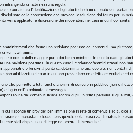
non infrangendo di fatto nessuna regola.
ssesso per aiutare l'identificazione degli utenti che hanno tenuto comportamenti
nto disciplinare della sospensione che prevede l'esclusione dal forum per un peri
ento verrà applicato, a discrezione dei moderatori, nei casi in cui il comporta
e amministratori che fanno una revisione postuma dei contenuti, ma piuttost
di verificarli prima.
time.com e della maggior parte dei forum esistenti. In questo caso gli utenti
e una revisione postuma. In questo caso i moderatori/amministratori non han
i inappropriati o offensivi al punto da determinarne una querela, non contatti di
responsabilitzzati nel caso in cui non provvedano ad effettuare verifiche ed 
i uno che permette a tutti, anche anonimi di scrivere in pubblico (non è il cas
to) e log-in dell'ip abbinato al messaggio.
responsabilità dei contenuti ricade ancora di più in prima persona sugli autori, 
n cui risponde un provider per l'immissione in rete di contenuti illeciti, cioè 
i testi trasmessi nonostante fosse consapevole della presenza di materiale sosp
utente violi disposizioni di legge ed ometta di intervenire."