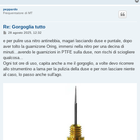
i
o
peppardo
Frequentatore di MT
Re: Gorgoglia tutto
M
28 agosto 2025, 12:32
e
s
e per pulire usa nitro antinebbia, magari lasciando duse e puntale, dopo
s
aver tolto la guarnizone Oring, immersi nella nitro per una decina di
a
g
minuti...avendo le guarnizioni in PTFE sulla duse, non rischi di sciogliere
g
qualcosa...
i
o
Ogni tot ore di uso, capita anche a me il gorgoglio, a volte devo ricorrere
allo strumentino a lama per la pulizia della duse e per non lasciare niente
al caso, lo passo anche sull'ago.