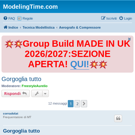
ModelingTime.com
FAQ
Regole
Iscriviti
Login
Indice
Tecnica Modellistica
Aerografo & Compressore
Group Build MADE IN UK
2026/2027:SEZIONE
APERTA!
QUI!
Gorgoglia tutto
Moderatore:
FreestyleAurelio
Rispondi
1
2
Prossimo
12 messaggi
corradolat
Frequentatore di MT
Gorgoglia tutto