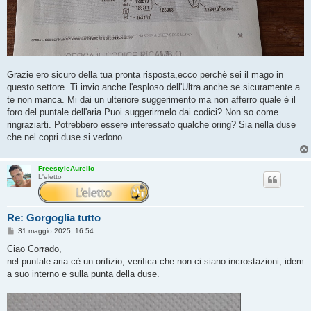
Grazie ero sicuro della tua pronta risposta,ecco perchè sei il mago in
questo settore. Ti invio anche l'esploso dell'Ultra anche se sicuramente a
te non manca. Mi dai un ulteriore suggerimento ma non afferro quale è il
foro del puntale dell'aria.Puoi suggerirmelo dai codici? Non so come
ringraziarti. Potrebbero essere interessato qualche oring? Sia nella duse
che nel copri duse si vedono.
FreestyleAurelio
L'eletto
Re: Gorgoglia tutto
M
31 maggio 2025, 16:54
e
s
Ciao Corrado,
s
nel puntale aria cè un orifizio, verifica che non ci siano incrostazioni, idem
a
g
a suo interno e sulla punta della duse.
g
i
o