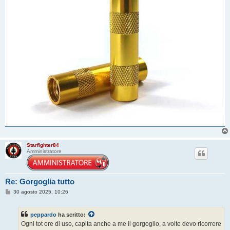
Starfighter84
Amministratore
Re: Gorgoglia tutto
M
30 agosto 2025, 10:26
e
s
s
peppardo
ha scritto:
a
g
Ogni tot ore di uso, capita anche a me il gorgoglio, a volte devo ricorrere
g