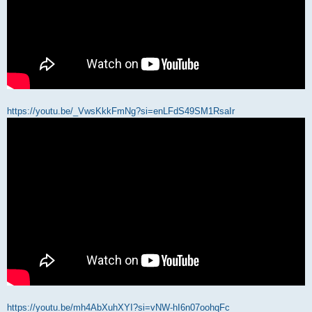
https://youtu.be/_VwsKkkFmNg?si=enLFdS49SM1RsaIr
https://youtu.be/mh4AbXuhXYI?si=vNW-hI6n07oohqFc