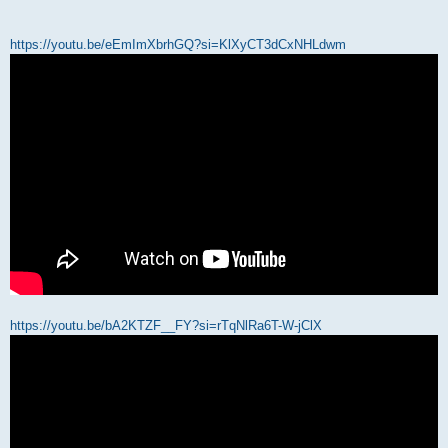
https://youtu.be/eEmImXbrhGQ?si=KlXyCT3dCxNHLdwm
https://youtu.be/bA2KTZF__FY?si=rTqNlRa6T-W-jClX