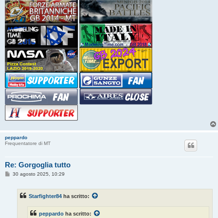
peppardo
Frequentatore di MT
Re: Gorgoglia tutto
M
30 agosto 2025, 10:29
e
s
s
Starfighter84
ha scritto:
a
g
g
peppardo
ha scritto:
i