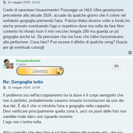
M
31 maggio 2025, 12:51
e
s
Credo di rasentare l'esaurimento! Posseggo un H&S Ultra generazione
s
precedente alla attuale 2024, accade da qualche giorno che il colore nel
a
g
serbatoio gorgoglia premendo l'aria. Pulizia rifatta diverse volte a fondo,ho
g
anche provato sostituendo l'ago e rispettive duse ma nulla da fare.Non
i
o
contento ho ritirato fuori il mio vecchio fengda 180 ma guarda un pò
gorgoglia anche lui. Da precisare che sia l'uno che l'altro funzionavano
alla perfezione. Cosa fare? Può essere il difetto di qualche oring? Grazie
per gli eventuali consigli.
FreestyleAurelio
L'eletto
Re: Gorgoglia tutto
M
31 maggio 2025, 13:04
e
s
Il problema sta nell'accoppiamento tra la duse e il corpo aerografo che
s
non è perfetto; probabilmente saranno rimaste incrostazioni da uno dei
a
g
due lati. È da lì che si intrufola l'aria e gorgoglia nella coppetta.
g
Devi verificare principalmente quella zona lì, anzi se posti delle foto non
i
o
sarebbe male darci uno sguardo insieme.
L'ago non c'entra nulla.
Altro controllo che devi fare è sul foro interno del puntale aria, che sia