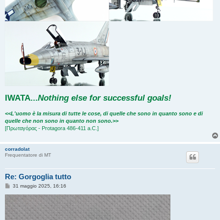
IWATA
...
Nothing else for successful goals!
<<L'uomo è la misura di tutte le cose, di quelle che sono in quanto sono e di
quelle che non sono in quanto non sono.>>
[Πρωταγόρας - Protagora 486-411 a.C.]
corradolat
Frequentatore di MT
Re: Gorgoglia tutto
M
31 maggio 2025, 16:16
e
s
s
a
g