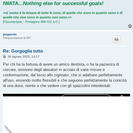
IWATA
...
Nothing else for successful goals!
<<L'uomo è la misura di tutte le cose, di quelle che sono in quanto sono e di
quelle che non sono in quanto non sono.>>
[Πρωταγόρας - Protagora 486-411 a.C.]
peppardo
Frequentatore di MT
Re: Gorgoglia tutto
M
30 agosto 2025, 13:17
e
s
Per chi ha la fortuna di avere un amico dentista, o ha la pazienza di
s
cercare, esistono degli alesatori in acciaio di varie misure e
a
g
conformazione, dal liscio allo zigrinato, che si adattano perfettamente
g
all'uso, essendo molto flessibili e che seguono perfettamente la conicità
i
o
di una duse, niente a che vedere con gli spazzolini interdentali: