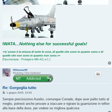
IWATA
...
Nothing else for successful goals!
<<L'uomo è la misura di tutte le cose, di quelle che sono in quanto sono e di
quelle che non sono in quanto non sono.>>
[Πρωταγόρας - Protagora 486-411 a.C.]
00hussar00
Modeling Time Addicted
Re: Gorgoglia tutto
M
1 giugno 2025, 23:03
e
s
Sempre precisissimo Aurelio, comunque Corrado, dopo aver pulito tutto al
s
meglio, potresti anche provare a staccare e rigirare la guarnizione in teflon
a
g
alla base della duse, per vedere se migliora qualcosa
g