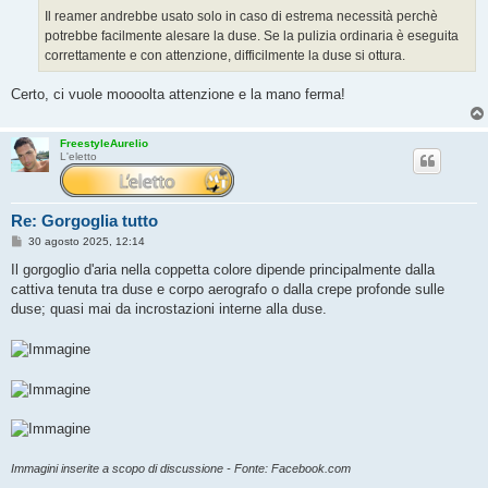
Il reamer andrebbe usato solo in caso di estrema necessità perchè
potrebbe facilmente alesare la duse. Se la pulizia ordinaria è eseguita
correttamente e con attenzione, difficilmente la duse si ottura.
Certo, ci vuole moooolta attenzione e la mano ferma!
FreestyleAurelio
L'eletto
Re: Gorgoglia tutto
M
30 agosto 2025, 12:14
e
s
Il gorgoglio d'aria nella coppetta colore dipende principalmente dalla
s
cattiva tenuta tra duse e corpo aerografo o dalla crepe profonde sulle
a
g
duse; quasi mai da incrostazioni interne alla duse.
g
i
o
Immagini inserite a scopo di discussione - Fonte: Facebook.com