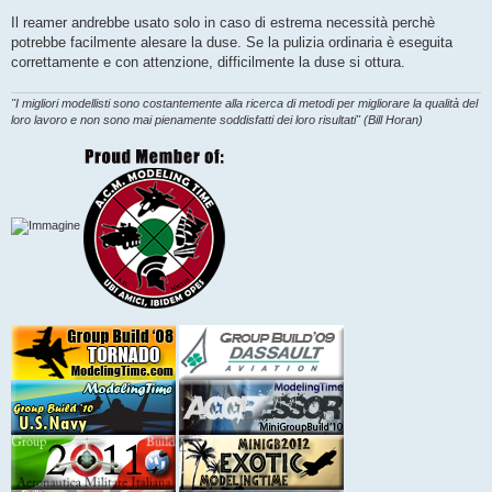
Il reamer andrebbe usato solo in caso di estrema necessità perchè
potrebbe facilmente alesare la duse. Se la pulizia ordinaria è eseguita
correttamente e con attenzione, difficilmente la duse si ottura.
"I migliori modellisti sono costantemente alla ricerca di metodi per migliorare la qualità del
loro lavoro e non sono mai pienamente soddisfatti dei loro risultati" (Bill Horan)