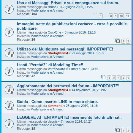
Uso dei Messaggi Privati e sue conseguenze sul forum.
Ultimo messaggio da
Bruno P
«
7 giugno 2026, 11:25
Inviato in
Moderazione e Annunci
Risposte:
104
1
8
9
10
11
…
Immagini tratte da pubblicazioni cartacee - cosa è possibile
pubblicare.
Ultimo messaggio da
Cox-One
«
3 maggio 2016, 12:18
Inviato in
Moderazione e Annunci
Risposte:
16
1
2
Utilizzo del Multiquote nei messaggi! IMPORTANTE!
Ultimo messaggio da
Starfighter84
«
23 maggio 2014, 17:32
Inviato in
Moderazione e Annunci
I tanti "Perchè?" di Modeling Time!!
Ultimo messaggio da
VorreiVolare
«
4 marzo 2020, 13:45
Inviato in
Moderazione e Annunci
Risposte:
42
1
2
3
4
5
Aggiornamento dei permessi del forum - IMPORTANTE!
Ultimo messaggio da
Starfighter84
«
14 novembre 2012, 1:02
Inviato in
Moderazione e Annunci
Guida - Come inserire LINK in modo chiaro.
Ultimo messaggio da
simmons
«
25 agosto 2010, 11:18
Inviato in
Moderazione e Annunci
LEGGERE ATTENTAMENTE! Inserimento foto di altri siti.
Ultimo messaggio da
daccia
«
7 maggio 2024, 14:27
Inviato in
Moderazione e Annunci
Risposte:
18
1
2