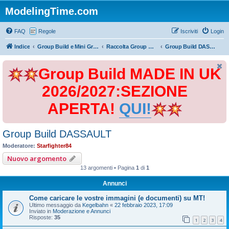
ModelingTime.com
FAQ
Regole
Iscriviti
Login
Indice
Group Build e Mini Group Build
Raccolta Group Build
Group Build DASSAULT
Group Build MADE IN UK
2026/2027:SEZIONE
APERTA!
QUI!
Group Build DASSAULT
Moderatore:
Starfighter84
Nuovo argomento
13 argomenti • Pagina
1
di
1
Annunci
Come caricare le vostre immagini (e documenti) su MT!
Ultimo messaggio da
Kegelbahn
«
22 febbraio 2023, 17:09
Inviato in
Moderazione e Annunci
Risposte:
35
1
2
3
4