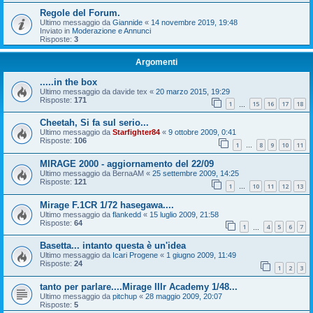
Regole del Forum.
Ultimo messaggio da
Giannide
«
14 novembre 2019, 19:48
Inviato in
Moderazione e Annunci
Risposte:
3
Argomenti
.....in the box
Ultimo messaggio da
davide tex
«
20 marzo 2015, 19:29
Risposte:
171
1
15
16
17
18
…
Cheetah, Si fa sul serio...
Ultimo messaggio da
Starfighter84
«
9 ottobre 2009, 0:41
Risposte:
106
1
8
9
10
11
…
MIRAGE 2000 - aggiornamento del 22/09
Ultimo messaggio da
BernaAM
«
25 settembre 2009, 14:25
Risposte:
121
1
10
11
12
13
…
Mirage F.1CR 1/72 hasegawa....
Ultimo messaggio da
flankedd
«
15 luglio 2009, 21:58
Risposte:
64
1
4
5
6
7
…
Basetta... intanto questa è un'idea
Ultimo messaggio da
Icari Progene
«
1 giugno 2009, 11:49
Risposte:
24
1
2
3
tanto per parlare....Mirage IIIr Academy 1/48...
Ultimo messaggio da
pitchup
«
28 maggio 2009, 20:07
Risposte:
5