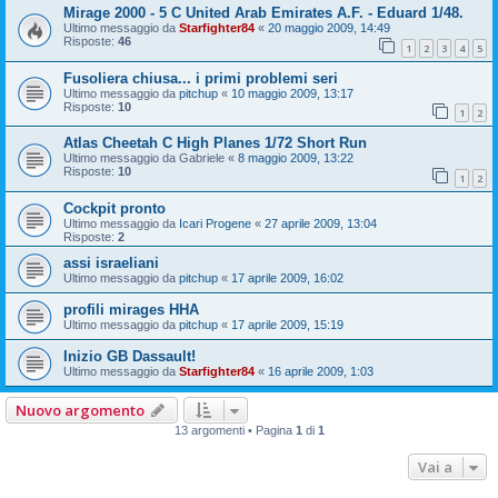
Mirage 2000 - 5 C United Arab Emirates A.F. - Eduard 1/48.
Ultimo messaggio da
Starfighter84
«
20 maggio 2009, 14:49
Risposte:
46
1
2
3
4
5
Fusoliera chiusa... i primi problemi seri
Ultimo messaggio da
pitchup
«
10 maggio 2009, 13:17
Risposte:
10
1
2
Atlas Cheetah C High Planes 1/72 Short Run
Ultimo messaggio da
Gabriele
«
8 maggio 2009, 13:22
Risposte:
10
1
2
Cockpit pronto
Ultimo messaggio da
Icari Progene
«
27 aprile 2009, 13:04
Risposte:
2
assi israeliani
Ultimo messaggio da
pitchup
«
17 aprile 2009, 16:02
profili mirages HHA
Ultimo messaggio da
pitchup
«
17 aprile 2009, 15:19
Inizio GB Dassault!
Ultimo messaggio da
Starfighter84
«
16 aprile 2009, 1:03
Nuovo argomento
13 argomenti • Pagina
1
di
1
Vai a