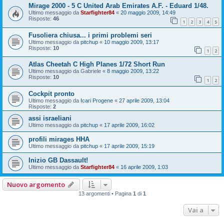
Mirage 2000 - 5 C United Arab Emirates A.F. - Eduard 1/48.
Ultimo messaggio da
Starfighter84
«
20 maggio 2009, 14:49
Risposte:
46
1
2
3
4
5
Fusoliera chiusa... i primi problemi seri
Ultimo messaggio da
pitchup
«
10 maggio 2009, 13:17
Risposte:
10
1
2
Atlas Cheetah C High Planes 1/72 Short Run
Ultimo messaggio da
Gabriele
«
8 maggio 2009, 13:22
Risposte:
10
1
2
Cockpit pronto
Ultimo messaggio da
Icari Progene
«
27 aprile 2009, 13:04
Risposte:
2
assi israeliani
Ultimo messaggio da
pitchup
«
17 aprile 2009, 16:02
profili mirages HHA
Ultimo messaggio da
pitchup
«
17 aprile 2009, 15:19
Inizio GB Dassault!
Ultimo messaggio da
Starfighter84
«
16 aprile 2009, 1:03
Nuovo argomento
13 argomenti • Pagina
1
di
1
Vai a