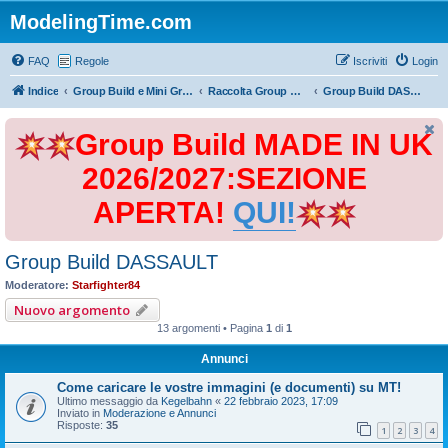
ModelingTime.com
FAQ
Regole
Iscriviti
Login
Indice
Group Build e Mini Group Build
Raccolta Group Build
Group Build DASSAULT
Group Build MADE IN UK
2026/2027:SEZIONE
APERTA!
QUI!
Group Build DASSAULT
Moderatore:
Starfighter84
Nuovo argomento
13 argomenti • Pagina
1
di
1
Annunci
Come caricare le vostre immagini (e documenti) su MT!
Ultimo messaggio da
Kegelbahn
«
22 febbraio 2023, 17:09
Inviato in
Moderazione e Annunci
Risposte:
35
1
2
3
4