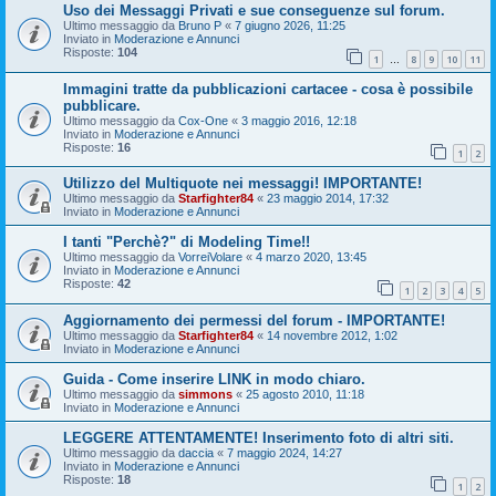
Uso dei Messaggi Privati e sue conseguenze sul forum.
Ultimo messaggio da
Bruno P
«
7 giugno 2026, 11:25
Inviato in
Moderazione e Annunci
Risposte:
104
1
8
9
10
11
…
Immagini tratte da pubblicazioni cartacee - cosa è possibile
pubblicare.
Ultimo messaggio da
Cox-One
«
3 maggio 2016, 12:18
Inviato in
Moderazione e Annunci
Risposte:
16
1
2
Utilizzo del Multiquote nei messaggi! IMPORTANTE!
Ultimo messaggio da
Starfighter84
«
23 maggio 2014, 17:32
Inviato in
Moderazione e Annunci
I tanti "Perchè?" di Modeling Time!!
Ultimo messaggio da
VorreiVolare
«
4 marzo 2020, 13:45
Inviato in
Moderazione e Annunci
Risposte:
42
1
2
3
4
5
Aggiornamento dei permessi del forum - IMPORTANTE!
Ultimo messaggio da
Starfighter84
«
14 novembre 2012, 1:02
Inviato in
Moderazione e Annunci
Guida - Come inserire LINK in modo chiaro.
Ultimo messaggio da
simmons
«
25 agosto 2010, 11:18
Inviato in
Moderazione e Annunci
LEGGERE ATTENTAMENTE! Inserimento foto di altri siti.
Ultimo messaggio da
daccia
«
7 maggio 2024, 14:27
Inviato in
Moderazione e Annunci
Risposte:
18
1
2