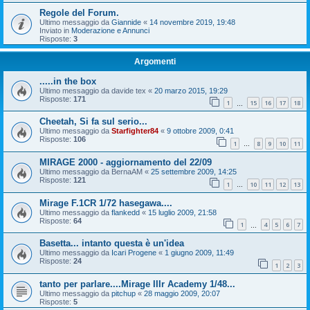
Regole del Forum.
Ultimo messaggio da
Giannide
«
14 novembre 2019, 19:48
Inviato in
Moderazione e Annunci
Risposte:
3
Argomenti
.....in the box
Ultimo messaggio da
davide tex
«
20 marzo 2015, 19:29
Risposte:
171
1
15
16
17
18
…
Cheetah, Si fa sul serio...
Ultimo messaggio da
Starfighter84
«
9 ottobre 2009, 0:41
Risposte:
106
1
8
9
10
11
…
MIRAGE 2000 - aggiornamento del 22/09
Ultimo messaggio da
BernaAM
«
25 settembre 2009, 14:25
Risposte:
121
1
10
11
12
13
…
Mirage F.1CR 1/72 hasegawa....
Ultimo messaggio da
flankedd
«
15 luglio 2009, 21:58
Risposte:
64
1
4
5
6
7
…
Basetta... intanto questa è un'idea
Ultimo messaggio da
Icari Progene
«
1 giugno 2009, 11:49
Risposte:
24
1
2
3
tanto per parlare....Mirage IIIr Academy 1/48...
Ultimo messaggio da
pitchup
«
28 maggio 2009, 20:07
Risposte:
5