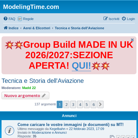
ModelingTime.com
FAQ
Regole
Iscriviti
Login
Indice
Aerei & Elicotteri
Tecnica e Storia dell'Aviazione
Group Build MADE IN UK
2026/2027:SEZIONE
APERTA!
QUI!
Tecnica e Storia dell'Aviazione
Moderatore:
Madd 22
Nuovo argomento
1
2
3
4
5
6
Prossimo
137 argomenti
Annunci
Come caricare le vostre immagini (e documenti) su MT!
Ultimo messaggio da
Kegelbahn
«
22 febbraio 2023, 17:09
Inviato in
Moderazione e Annunci
Risposte:
35
1
2
3
4