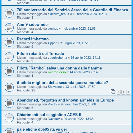
Risposte:
5
70° anniversario del Servizio Aereo della Guardia di Finanza
Ultimo messaggio da
siderum_tenus
«
16 febbraio 2024, 16:18
Risposte:
3
Aim 9 sidewinder
Ultimo messaggio da
pitchup
«
4 dicembre 2023, 21:03
Risposte:
4
Record imbattuto
Ultimo messaggio da
zipper
«
31 luglio 2023, 11:25
Risposte:
9
Piloni rotanti del Tornado
Ultimo messaggio da
vecchiobonfa
«
15 aprile 2023, 14:11
Risposte:
9
Pilota "Rambo" salva una donna dalle fiamme
Ultimo messaggio da
microciccio
«
14 aprile 2023, 8:14
Risposte:
1
il pilota migliore della seconda guerra mondiale?
Ultimo messaggio da
Showtime
«
13 aprile 2023, 17:50
Risposte:
21
1
2
3
Abandoned, forgotten and known airfields in Europe
Ultimo messaggio da
Poli 19
«
9 novembre 2022, 15:06
Risposte:
6
Chiarimenti sul seggiolino ACES-II
Ultimo messaggio da
DavideV
«
29 aprile 2022, 13:36
Risposte:
4
pale eliche db605 ita vs ger