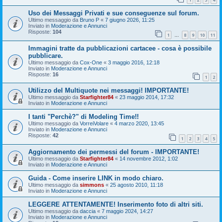
Uso dei Messaggi Privati e sue conseguenze sul forum.
Ultimo messaggio da
Bruno P
«
7 giugno 2026, 11:25
Inviato in
Moderazione e Annunci
Risposte:
104
1
8
9
10
11
…
Immagini tratte da pubblicazioni cartacee - cosa è possibile
pubblicare.
Ultimo messaggio da
Cox-One
«
3 maggio 2016, 12:18
Inviato in
Moderazione e Annunci
Risposte:
16
1
2
Utilizzo del Multiquote nei messaggi! IMPORTANTE!
Ultimo messaggio da
Starfighter84
«
23 maggio 2014, 17:32
Inviato in
Moderazione e Annunci
I tanti "Perchè?" di Modeling Time!!
Ultimo messaggio da
VorreiVolare
«
4 marzo 2020, 13:45
Inviato in
Moderazione e Annunci
Risposte:
42
1
2
3
4
5
Aggiornamento dei permessi del forum - IMPORTANTE!
Ultimo messaggio da
Starfighter84
«
14 novembre 2012, 1:02
Inviato in
Moderazione e Annunci
Guida - Come inserire LINK in modo chiaro.
Ultimo messaggio da
simmons
«
25 agosto 2010, 11:18
Inviato in
Moderazione e Annunci
LEGGERE ATTENTAMENTE! Inserimento foto di altri siti.
Ultimo messaggio da
daccia
«
7 maggio 2024, 14:27
Inviato in
Moderazione e Annunci