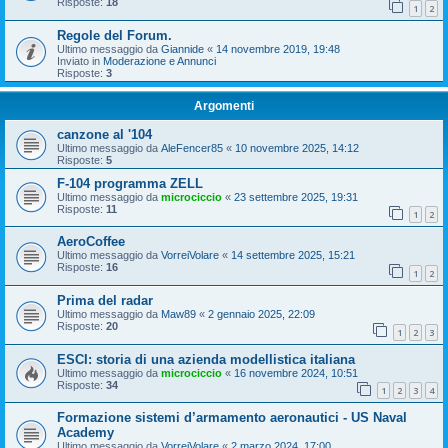
Risposte:
18
1
2
Regole del Forum.
Ultimo messaggio da
Giannide
«
14 novembre 2019, 19:48
Inviato in
Moderazione e Annunci
Risposte:
3
Argomenti
canzone al '104
Ultimo messaggio da
AleFencer85
«
10 novembre 2025, 14:12
Risposte:
5
F-104 programma ZELL
Ultimo messaggio da
microciccio
«
23 settembre 2025, 19:31
Risposte:
11
1
2
AeroCoffee
Ultimo messaggio da
VorreiVolare
«
14 settembre 2025, 15:21
Risposte:
16
1
2
Prima del radar
Ultimo messaggio da
Maw89
«
2 gennaio 2025, 22:09
Risposte:
20
1
2
3
ESCI: storia di una azienda modellistica italiana
Ultimo messaggio da
microciccio
«
16 novembre 2024, 10:51
Risposte:
34
1
2
3
4
Formazione sistemi d’armamento aeronautici - US Naval
Academy
Ultimo messaggio da
VorreiVolare
«
2 marzo 2024, 17:00