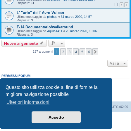
Risposte:
11
1
2
L' "urlo" dell' Avro Vulcan
Ultimo messaggio da
pitchup
«
31 marzo 2020, 14:57
Risposte:
3
F-14 Documentario/walkaround
Ultimo messaggio da
Aquila1411
«
26 marzo 2020, 19:06
Risposte:
3
Nuovo argomento
1
2
3
4
5
6
Prossimo
137 argomenti
Vai a
PERMESSI FORUM
Non puoi
aprire nuovi argomenti
Non puoi
rispondere negli argomenti
Questo sito utilizza cookie al fine di fornire la
Non puoi
modificare i tuoi messaggi
migliore navigazione possibile
Non puoi
cancellare i tuoi messaggi
Non puoi
inviare allegati
Ulteriori informazioni
Indice
Contattaci
Cancella cookie
Tutti gli orari sono
UTC+02:00
Accetto
Creato da
phpBB
® Forum Software © phpBB Limited
Traduzione Italiana
phpBB-Italia.it
Privacy
|
Condizioni