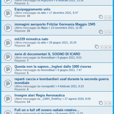
Ultimo messaggio da
Argo2003
«
6 febbraio 2022, 13:30
Risposte:
1
Equipaggiamento volo
Ultimo messaggio da
aldo
«
17 dicembre 2021, 8:37
Risposte:
10
1
2
immagini aeroporto Fritzlar Germania Maggio 1945
Ultimo messaggio da
filippo
«
13 novembre 2021, 11:45
Risposte:
15
1
2
mb339 mimetica nato
Ultimo messaggio da
aldo
«
28 giugno 2021, 15:29
Risposte:
20
1
2
3
serie di documentari IL SOGNO DI ICARO
Ultimo messaggio da
NonnoBaal
«
8 giugno 2021, 8:01
Risposte:
7
Questa non la sapevo...Inglesi dalle 1000 risorse
Ultimo messaggio da
NonnoBaal
«
8 giugno 2021, 7:47
Risposte:
5
reparti caccia e bombardieri usaf durante la seconda guerra
mondiale
Ultimo messaggio da
rosnapol62
«
4 febbraio 2021, 8:23
Risposte:
5
Insegne alari Regia Aeronautica
Ultimo messaggio da
_1SMV_RobRoy
«
27 agosto 2020, 8:09
Risposte:
14
1
2
Full on o full off ovvero radiale rotativo...
Ultimo messaggio da
bbcharlie
«
18 maggio 2020, 11:07