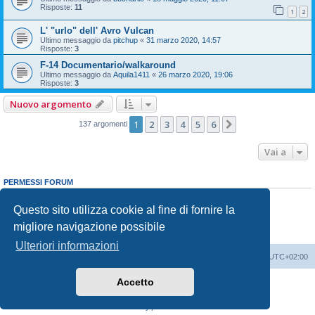
Risposte:
11
1
2
L' "urlo" dell' Avro Vulcan
Ultimo messaggio da
pitchup
«
31 marzo 2020, 14:57
Risposte:
3
F-14 Documentario/walkaround
Ultimo messaggio da
Aquila1411
«
26 marzo 2020, 19:06
Risposte:
3
Nuovo argomento
1
2
3
4
5
6
Prossimo
137 argomenti
Vai a
PERMESSI FORUM
Non puoi
aprire nuovi argomenti
Non puoi
rispondere negli argomenti
Questo sito utilizza cookie al fine di fornire la
Non puoi
modificare i tuoi messaggi
migliore navigazione possibile
Non puoi
cancellare i tuoi messaggi
Non puoi
inviare allegati
Ulteriori informazioni
Indice
Contattaci
Cancella cookie
Tutti gli orari sono
UTC+02:00
Accetto
Creato da
phpBB
® Forum Software © phpBB Limited
Traduzione Italiana
phpBB-Italia.it
Privacy
|
Condizioni