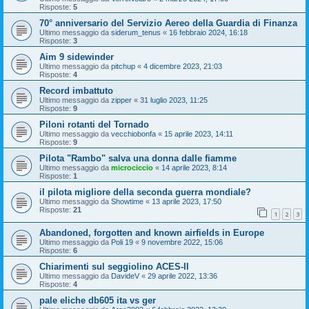
Risposte:
5
70° anniversario del Servizio Aereo della Guardia di Finanza
Ultimo messaggio da
siderum_tenus
«
16 febbraio 2024, 16:18
Risposte:
3
Aim 9 sidewinder
Ultimo messaggio da
pitchup
«
4 dicembre 2023, 21:03
Risposte:
4
Record imbattuto
Ultimo messaggio da
zipper
«
31 luglio 2023, 11:25
Risposte:
9
Piloni rotanti del Tornado
Ultimo messaggio da
vecchiobonfa
«
15 aprile 2023, 14:11
Risposte:
9
Pilota "Rambo" salva una donna dalle fiamme
Ultimo messaggio da
microciccio
«
14 aprile 2023, 8:14
Risposte:
1
il pilota migliore della seconda guerra mondiale?
Ultimo messaggio da
Showtime
«
13 aprile 2023, 17:50
Risposte:
21
1
2
3
Abandoned, forgotten and known airfields in Europe
Ultimo messaggio da
Poli 19
«
9 novembre 2022, 15:06
Risposte:
6
Chiarimenti sul seggiolino ACES-II
Ultimo messaggio da
DavideV
«
29 aprile 2022, 13:36
Risposte:
4
pale eliche db605 ita vs ger