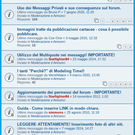
Uso dei Messaggi Privati e sue conseguenze sul forum.
Ultimo messaggio da
Bruno P
«
7 giugno 2026, 11:25
Inviato in
Moderazione e Annunci
Risposte:
104
1
8
9
10
11
…
Immagini tratte da pubblicazioni cartacee - cosa è possibile
pubblicare.
Ultimo messaggio da
Cox-One
«
3 maggio 2016, 12:18
Inviato in
Moderazione e Annunci
Risposte:
16
1
2
Utilizzo del Multiquote nei messaggi! IMPORTANTE!
Ultimo messaggio da
Starfighter84
«
23 maggio 2014, 17:32
Inviato in
Moderazione e Annunci
I tanti "Perchè?" di Modeling Time!!
Ultimo messaggio da
VorreiVolare
«
4 marzo 2020, 13:45
Inviato in
Moderazione e Annunci
Risposte:
42
1
2
3
4
5
Aggiornamento dei permessi del forum - IMPORTANTE!
Ultimo messaggio da
Starfighter84
«
14 novembre 2012, 1:02
Inviato in
Moderazione e Annunci
Guida - Come inserire LINK in modo chiaro.
Ultimo messaggio da
simmons
«
25 agosto 2010, 11:18
Inviato in
Moderazione e Annunci
LEGGERE ATTENTAMENTE! Inserimento foto di altri siti.
Ultimo messaggio da
daccia
«
7 maggio 2024, 14:27
Inviato in
Moderazione e Annunci