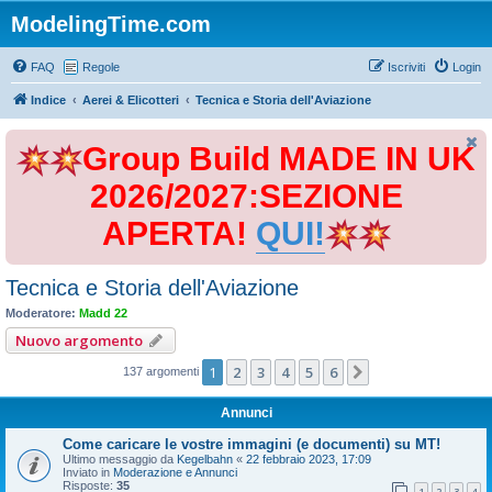
ModelingTime.com
FAQ
Regole
Iscriviti
Login
Indice
Aerei & Elicotteri
Tecnica e Storia dell'Aviazione
Group Build MADE IN UK
2026/2027:SEZIONE
APERTA!
QUI!
Tecnica e Storia dell'Aviazione
Moderatore:
Madd 22
Nuovo argomento
1
2
3
4
5
6
Prossimo
137 argomenti
Annunci
Come caricare le vostre immagini (e documenti) su MT!
Ultimo messaggio da
Kegelbahn
«
22 febbraio 2023, 17:09
Inviato in
Moderazione e Annunci
Risposte:
35
1
2
3
4