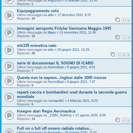
Ultimo messaggio da
Argo2003
«
6 febbraio 2022, 13:30
Risposte:
1
Equipaggiamento volo
Ultimo messaggio da
aldo
«
17 dicembre 2021, 8:37
Risposte:
10
1
2
immagini aeroporto Fritzlar Germania Maggio 1945
Ultimo messaggio da
filippo
«
13 novembre 2021, 11:45
Risposte:
15
1
2
mb339 mimetica nato
Ultimo messaggio da
aldo
«
28 giugno 2021, 15:29
Risposte:
20
1
2
3
serie di documentari IL SOGNO DI ICARO
Ultimo messaggio da
NonnoBaal
«
8 giugno 2021, 8:01
Risposte:
7
Questa non la sapevo...Inglesi dalle 1000 risorse
Ultimo messaggio da
NonnoBaal
«
8 giugno 2021, 7:47
Risposte:
5
reparti caccia e bombardieri usaf durante la seconda guerra
mondiale
Ultimo messaggio da
rosnapol62
«
4 febbraio 2021, 8:23
Risposte:
5
Insegne alari Regia Aeronautica
Ultimo messaggio da
_1SMV_RobRoy
«
27 agosto 2020, 8:09
Risposte:
14
1
2
Full on o full off ovvero radiale rotativo...
Ultimo messaggio da
bbcharlie
«
18 maggio 2020, 11:07