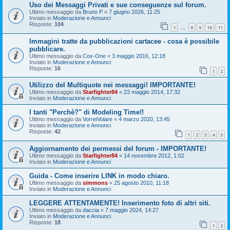
Uso dei Messaggi Privati e sue conseguenze sul forum.
Ultimo messaggio da
Bruno P
«
7 giugno 2026, 11:25
Inviato in
Moderazione e Annunci
Risposte:
104
1
8
9
10
11
…
Immagini tratte da pubblicazioni cartacee - cosa è possibile
pubblicare.
Ultimo messaggio da
Cox-One
«
3 maggio 2016, 12:18
Inviato in
Moderazione e Annunci
Risposte:
16
1
2
Utilizzo del Multiquote nei messaggi! IMPORTANTE!
Ultimo messaggio da
Starfighter84
«
23 maggio 2014, 17:32
Inviato in
Moderazione e Annunci
I tanti "Perchè?" di Modeling Time!!
Ultimo messaggio da
VorreiVolare
«
4 marzo 2020, 13:45
Inviato in
Moderazione e Annunci
Risposte:
42
1
2
3
4
5
Aggiornamento dei permessi del forum - IMPORTANTE!
Ultimo messaggio da
Starfighter84
«
14 novembre 2012, 1:02
Inviato in
Moderazione e Annunci
Guida - Come inserire LINK in modo chiaro.
Ultimo messaggio da
simmons
«
25 agosto 2010, 11:18
Inviato in
Moderazione e Annunci
LEGGERE ATTENTAMENTE! Inserimento foto di altri siti.
Ultimo messaggio da
daccia
«
7 maggio 2024, 14:27
Inviato in
Moderazione e Annunci
Risposte:
18
1
2