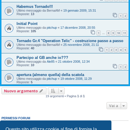
Habemus Tornado!!!
Ultimo messaggio da
BernaAM
«
19 gennaio 2009, 15:31
Risposte:
13
1
2
Initial Point
Ultimo messaggio da
pitchup
«
17 dicembre 2008, 20:55
Risposte:
105
1
8
9
10
11
…
Tornado Gr.4 "Operation Telic" - costruzione passo a passo
Ultimo messaggio da
BernaAM
«
25 novembre 2008, 21:11
Risposte:
40
1
2
3
4
5
Partecipo al GB anche io???
Ultimo messaggio da
Ale85
«
21 ottobre 2008, 12:34
Risposte:
10
1
2
apertura (almeno quella) della scatola
Ultimo messaggio da
pitchup
«
19 ottobre 2008, 11:29
Risposte:
5
Nuovo argomento
19 argomenti • Pagina
1
di
1
Vai a
PERMESSI FORUM
Non puoi
aprire nuovi argomenti
Non puoi
rispondere negli argomenti
Questo sito utilizza cookie al fine di fornire la