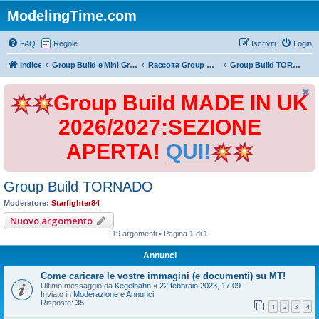
ModelingTime.com
FAQ
Regole
Iscriviti
Login
Indice
Group Build e Mini Group Build
Raccolta Group Build
Group Build TORNADO
Group Build MADE IN UK
2026/2027:SEZIONE
APERTA!
QUI!
Group Build TORNADO
Moderatore:
Starfighter84
Nuovo argomento
19 argomenti • Pagina
1
di
1
Annunci
Come caricare le vostre immagini (e documenti) su MT!
Ultimo messaggio da
Kegelbahn
«
22 febbraio 2023, 17:09
Inviato in
Moderazione e Annunci
Risposte:
35
1
2
3
4