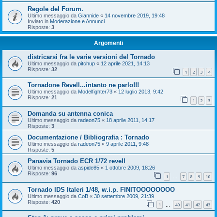
Regole del Forum.
Ultimo messaggio da
Giannide
«
14 novembre 2019, 19:48
Inviato in
Moderazione e Annunci
Risposte:
3
Argomenti
districarsi fra le varie versioni del Tornado
Ultimo messaggio da
pitchup
«
12 aprile 2021, 14:13
Risposte:
32
1
2
3
4
Tornadone Revell...intanto ne parlo!!!
Ultimo messaggio da
Modelfighter73
«
12 luglio 2013, 9:42
Risposte:
21
1
2
3
Domanda su antenna conica
Ultimo messaggio da
radeon75
«
18 aprile 2011, 14:17
Risposte:
3
Documentazione / Bibliografia : Tornado
Ultimo messaggio da
radeon75
«
9 aprile 2011, 9:48
Risposte:
5
Panavia Tornado ECR 1/72 revell
Ultimo messaggio da
aspide85
«
1 ottobre 2009, 18:26
Risposte:
96
1
7
8
9
10
…
Tornado IDS Italeri 1/48, w.i.p. FINITOOOOOOOO
Ultimo messaggio da
CoB
«
30 settembre 2009, 21:39
Risposte:
420
1
40
41
42
43
…