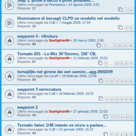
Step 1: prove a secco e primi problemi...
Ultimo messaggio da
Pennanera
«
24 agosto 2009, 9:51
Risposte:
17
1
2
Illuminatore di bersagli CLPD un modello nel modello
Ultimo messaggio da
CoB
«
7 maggio 2009, 17:54
Risposte:
10
1
2
waypoint 4 - rifinitura
Ultimo messaggio da
Starfighter84
«
30 marzo 2009, 1:00
Risposte:
90
1
7
8
9
10
…
Tornado IDS - Lo-Wiz 36°Stormo, 156° CB.
Ultimo messaggio da
Starfighter84
«
21 febbraio 2009, 23:51
Risposte:
67
1
4
5
6
7
…
torna(d)to nel girone dei veri uomini...agg.09/02/09
Ultimo messaggio da
LucaP
«
18 febbraio 2009, 22:56
Risposte:
58
1
2
3
4
5
6
waypoint 3 verniciatura
Ultimo messaggio da
CoB
«
18 febbraio 2009, 19:23
Risposte:
55
1
2
3
4
5
6
waypoint 2
Ultimo messaggio da
Starfighter84
«
27 gennaio 2009, 22:03
Risposte:
44
1
2
3
4
5
Tornado italeri 1/48 intanto ne inizio a parlare...
Ultimo messaggio da
CoB
«
23 gennaio 2009, 15:22
Risposte:
44
1
2
3
4
5