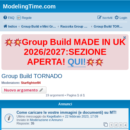
ModelingTime.com
FAQ
Regole
Iscriviti
Login
Indice
Group Build e Mini Group Build
Raccolta Group Build
Group Build TORNADO
Group Build MADE IN UK
2026/2027:SEZIONE
APERTA!
QUI!
Group Build TORNADO
Moderatore:
Starfighter84
Nuovo argomento
19 argomenti • Pagina
1
di
1
Annunci
Come caricare le vostre immagini (e documenti) su MT!
Ultimo messaggio da
Kegelbahn
«
22 febbraio 2023, 17:09
Inviato in
Moderazione e Annunci
Risposte:
35
1
2
3
4