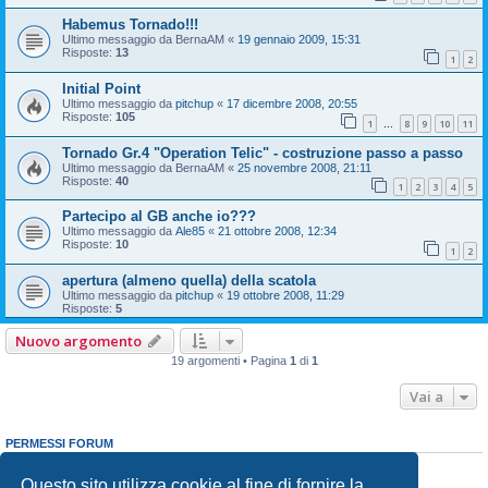
Habemus Tornado!!!
Ultimo messaggio da
BernaAM
«
19 gennaio 2009, 15:31
Risposte:
13
1
2
Initial Point
Ultimo messaggio da
pitchup
«
17 dicembre 2008, 20:55
Risposte:
105
1
8
9
10
11
…
Tornado Gr.4 "Operation Telic" - costruzione passo a passo
Ultimo messaggio da
BernaAM
«
25 novembre 2008, 21:11
Risposte:
40
1
2
3
4
5
Partecipo al GB anche io???
Ultimo messaggio da
Ale85
«
21 ottobre 2008, 12:34
Risposte:
10
1
2
apertura (almeno quella) della scatola
Ultimo messaggio da
pitchup
«
19 ottobre 2008, 11:29
Risposte:
5
Nuovo argomento
19 argomenti • Pagina
1
di
1
Vai a
PERMESSI FORUM
Non puoi
aprire nuovi argomenti
Non puoi
rispondere negli argomenti
Questo sito utilizza cookie al fine di fornire la