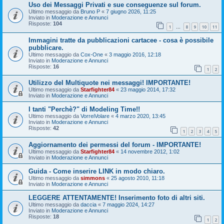
Uso dei Messaggi Privati e sue conseguenze sul forum.
Ultimo messaggio da
Bruno P
«
7 giugno 2026, 11:25
Inviato in
Moderazione e Annunci
Risposte:
104
1
8
9
10
11
…
Immagini tratte da pubblicazioni cartacee - cosa è possibile
pubblicare.
Ultimo messaggio da
Cox-One
«
3 maggio 2016, 12:18
Inviato in
Moderazione e Annunci
Risposte:
16
1
2
Utilizzo del Multiquote nei messaggi! IMPORTANTE!
Ultimo messaggio da
Starfighter84
«
23 maggio 2014, 17:32
Inviato in
Moderazione e Annunci
I tanti "Perchè?" di Modeling Time!!
Ultimo messaggio da
VorreiVolare
«
4 marzo 2020, 13:45
Inviato in
Moderazione e Annunci
Risposte:
42
1
2
3
4
5
Aggiornamento dei permessi del forum - IMPORTANTE!
Ultimo messaggio da
Starfighter84
«
14 novembre 2012, 1:02
Inviato in
Moderazione e Annunci
Guida - Come inserire LINK in modo chiaro.
Ultimo messaggio da
simmons
«
25 agosto 2010, 11:18
Inviato in
Moderazione e Annunci
LEGGERE ATTENTAMENTE! Inserimento foto di altri siti.
Ultimo messaggio da
daccia
«
7 maggio 2024, 14:27
Inviato in
Moderazione e Annunci
Risposte:
18
1
2