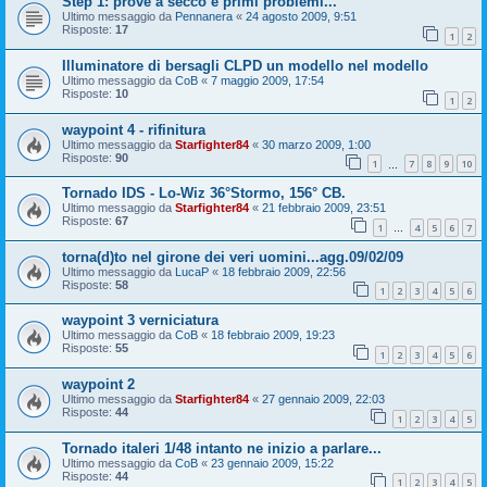
Step 1: prove a secco e primi problemi...
Ultimo messaggio da
Pennanera
«
24 agosto 2009, 9:51
Risposte:
17
1
2
Illuminatore di bersagli CLPD un modello nel modello
Ultimo messaggio da
CoB
«
7 maggio 2009, 17:54
Risposte:
10
1
2
waypoint 4 - rifinitura
Ultimo messaggio da
Starfighter84
«
30 marzo 2009, 1:00
Risposte:
90
1
7
8
9
10
…
Tornado IDS - Lo-Wiz 36°Stormo, 156° CB.
Ultimo messaggio da
Starfighter84
«
21 febbraio 2009, 23:51
Risposte:
67
1
4
5
6
7
…
torna(d)to nel girone dei veri uomini...agg.09/02/09
Ultimo messaggio da
LucaP
«
18 febbraio 2009, 22:56
Risposte:
58
1
2
3
4
5
6
waypoint 3 verniciatura
Ultimo messaggio da
CoB
«
18 febbraio 2009, 19:23
Risposte:
55
1
2
3
4
5
6
waypoint 2
Ultimo messaggio da
Starfighter84
«
27 gennaio 2009, 22:03
Risposte:
44
1
2
3
4
5
Tornado italeri 1/48 intanto ne inizio a parlare...
Ultimo messaggio da
CoB
«
23 gennaio 2009, 15:22
Risposte:
44
1
2
3
4
5