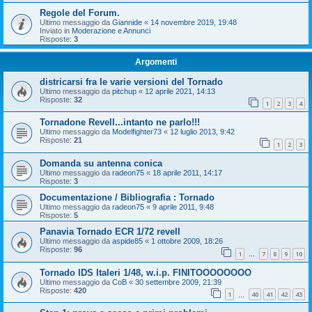
Regole del Forum.
Ultimo messaggio da
Giannide
«
14 novembre 2019, 19:48
Inviato in
Moderazione e Annunci
Risposte:
3
Argomenti
districarsi fra le varie versioni del Tornado
Ultimo messaggio da
pitchup
«
12 aprile 2021, 14:13
Risposte:
32
1
2
3
4
Tornadone Revell...intanto ne parlo!!!
Ultimo messaggio da
Modelfighter73
«
12 luglio 2013, 9:42
Risposte:
21
1
2
3
Domanda su antenna conica
Ultimo messaggio da
radeon75
«
18 aprile 2011, 14:17
Risposte:
3
Documentazione / Bibliografia : Tornado
Ultimo messaggio da
radeon75
«
9 aprile 2011, 9:48
Risposte:
5
Panavia Tornado ECR 1/72 revell
Ultimo messaggio da
aspide85
«
1 ottobre 2009, 18:26
Risposte:
96
1
7
8
9
10
…
Tornado IDS Italeri 1/48, w.i.p. FINITOOOOOOOO
Ultimo messaggio da
CoB
«
30 settembre 2009, 21:39
Risposte:
420
1
40
41
42
43
…