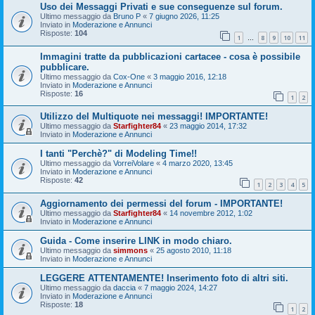
Uso dei Messaggi Privati e sue conseguenze sul forum.
Ultimo messaggio da
Bruno P
«
7 giugno 2026, 11:25
Inviato in
Moderazione e Annunci
Risposte:
104
1
8
9
10
11
…
Immagini tratte da pubblicazioni cartacee - cosa è possibile
pubblicare.
Ultimo messaggio da
Cox-One
«
3 maggio 2016, 12:18
Inviato in
Moderazione e Annunci
Risposte:
16
1
2
Utilizzo del Multiquote nei messaggi! IMPORTANTE!
Ultimo messaggio da
Starfighter84
«
23 maggio 2014, 17:32
Inviato in
Moderazione e Annunci
I tanti "Perchè?" di Modeling Time!!
Ultimo messaggio da
VorreiVolare
«
4 marzo 2020, 13:45
Inviato in
Moderazione e Annunci
Risposte:
42
1
2
3
4
5
Aggiornamento dei permessi del forum - IMPORTANTE!
Ultimo messaggio da
Starfighter84
«
14 novembre 2012, 1:02
Inviato in
Moderazione e Annunci
Guida - Come inserire LINK in modo chiaro.
Ultimo messaggio da
simmons
«
25 agosto 2010, 11:18
Inviato in
Moderazione e Annunci
LEGGERE ATTENTAMENTE! Inserimento foto di altri siti.
Ultimo messaggio da
daccia
«
7 maggio 2024, 14:27
Inviato in
Moderazione e Annunci
Risposte:
18
1
2