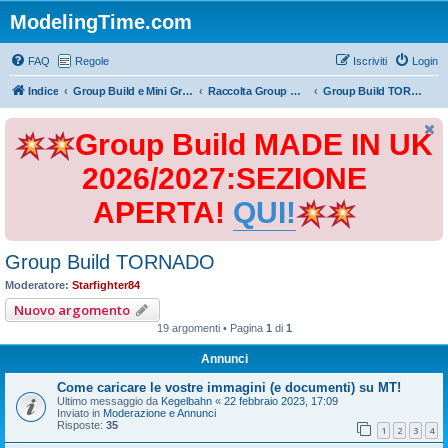
ModelingTime.com
FAQ
Regole
Iscriviti
Login
Indice
Group Build e Mini Group Build
Raccolta Group Build
Group Build TORNADO
Group Build MADE IN UK
2026/2027:SEZIONE
APERTA!
QUI!
Group Build TORNADO
Moderatore:
Starfighter84
Nuovo argomento
19 argomenti • Pagina
1
di
1
Annunci
Come caricare le vostre immagini (e documenti) su MT!
Ultimo messaggio da
Kegelbahn
«
22 febbraio 2023, 17:09
Inviato in
Moderazione e Annunci
Risposte:
35
1
2
3
4