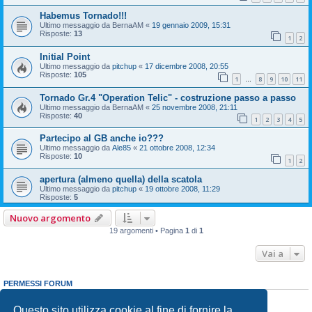
Habemus Tornado!!!
Ultimo messaggio da
BernaAM
«
19 gennaio 2009, 15:31
Risposte:
13
1
2
Initial Point
Ultimo messaggio da
pitchup
«
17 dicembre 2008, 20:55
Risposte:
105
1
8
9
10
11
…
Tornado Gr.4 "Operation Telic" - costruzione passo a passo
Ultimo messaggio da
BernaAM
«
25 novembre 2008, 21:11
Risposte:
40
1
2
3
4
5
Partecipo al GB anche io???
Ultimo messaggio da
Ale85
«
21 ottobre 2008, 12:34
Risposte:
10
1
2
apertura (almeno quella) della scatola
Ultimo messaggio da
pitchup
«
19 ottobre 2008, 11:29
Risposte:
5
Nuovo argomento
19 argomenti • Pagina
1
di
1
Vai a
PERMESSI FORUM
Non puoi
aprire nuovi argomenti
Non puoi
rispondere negli argomenti
Questo sito utilizza cookie al fine di fornire la