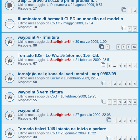
Step 1: prove a secco e primi problemi...
Ultimo messaggio da
Pennanera
«
24 agosto 2009, 9:51
Risposte:
17
1
2
Illuminatore di bersagli CLPD un modello nel modello
Ultimo messaggio da
CoB
«
7 maggio 2009, 17:54
Risposte:
10
1
2
waypoint 4 - rifinitura
Ultimo messaggio da
Starfighter84
«
30 marzo 2009, 1:00
Risposte:
90
1
7
8
9
10
…
Tornado IDS - Lo-Wiz 36°Stormo, 156° CB.
Ultimo messaggio da
Starfighter84
«
21 febbraio 2009, 23:51
Risposte:
67
1
4
5
6
7
…
torna(d)to nel girone dei veri uomini...agg.09/02/09
Ultimo messaggio da
LucaP
«
18 febbraio 2009, 22:56
Risposte:
58
1
2
3
4
5
6
waypoint 3 verniciatura
Ultimo messaggio da
CoB
«
18 febbraio 2009, 19:23
Risposte:
55
1
2
3
4
5
6
waypoint 2
Ultimo messaggio da
Starfighter84
«
27 gennaio 2009, 22:03
Risposte:
44
1
2
3
4
5
Tornado italeri 1/48 intanto ne inizio a parlare...
Ultimo messaggio da
CoB
«
23 gennaio 2009, 15:22
Risposte:
44
1
2
3
4
5