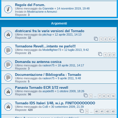
Regole del Forum.
Ultimo messaggio da
Giannide
«
14 novembre 2019, 19:48
Inviato in
Moderazione e Annunci
Risposte:
3
Argomenti
districarsi fra le varie versioni del Tornado
Ultimo messaggio da
pitchup
«
12 aprile 2021, 14:13
Risposte:
32
1
2
3
4
Tornadone Revell...intanto ne parlo!!!
Ultimo messaggio da
Modelfighter73
«
12 luglio 2013, 9:42
Risposte:
21
1
2
3
Domanda su antenna conica
Ultimo messaggio da
radeon75
«
18 aprile 2011, 14:17
Risposte:
3
Documentazione / Bibliografia : Tornado
Ultimo messaggio da
radeon75
«
9 aprile 2011, 9:48
Risposte:
5
Panavia Tornado ECR 1/72 revell
Ultimo messaggio da
aspide85
«
1 ottobre 2009, 18:26
Risposte:
96
1
7
8
9
10
…
Tornado IDS Italeri 1/48, w.i.p. FINITOOOOOOOO
Ultimo messaggio da
CoB
«
30 settembre 2009, 21:39
Risposte:
420
1
40
41
42
43
…