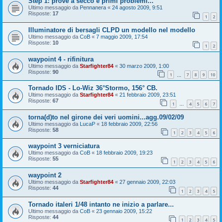
Step 1: prove a secco e primi problemi...
Ultimo messaggio da
Pennanera
«
24 agosto 2009, 9:51
Risposte:
17
1
2
Illuminatore di bersagli CLPD un modello nel modello
Ultimo messaggio da
CoB
«
7 maggio 2009, 17:54
Risposte:
10
1
2
waypoint 4 - rifinitura
Ultimo messaggio da
Starfighter84
«
30 marzo 2009, 1:00
Risposte:
90
1
7
8
9
10
…
Tornado IDS - Lo-Wiz 36°Stormo, 156° CB.
Ultimo messaggio da
Starfighter84
«
21 febbraio 2009, 23:51
Risposte:
67
1
4
5
6
7
…
torna(d)to nel girone dei veri uomini...agg.09/02/09
Ultimo messaggio da
LucaP
«
18 febbraio 2009, 22:56
Risposte:
58
1
2
3
4
5
6
waypoint 3 verniciatura
Ultimo messaggio da
CoB
«
18 febbraio 2009, 19:23
Risposte:
55
1
2
3
4
5
6
waypoint 2
Ultimo messaggio da
Starfighter84
«
27 gennaio 2009, 22:03
Risposte:
44
1
2
3
4
5
Tornado italeri 1/48 intanto ne inizio a parlare...
Ultimo messaggio da
CoB
«
23 gennaio 2009, 15:22
Risposte:
44
1
2
3
4
5