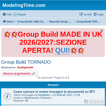
ModelingTime.com
FAQ
Regole
Iscriviti
Login
Indice
Group Build e Mini Group Build
Raccolta Group Build
Group Build TORNADO
Group Build MADE IN UK
2026/2027:SEZIONE
APERTA!
QUI!
Group Build TORNADO
Moderatore:
Starfighter84
Nuovo argomento
19 argomenti • Pagina
1
di
1
Annunci
Come caricare le vostre immagini (e documenti) su MT!
Ultimo messaggio da
Kegelbahn
«
22 febbraio 2023, 17:09
Inviato in
Moderazione e Annunci
Risposte:
35
1
2
3
4