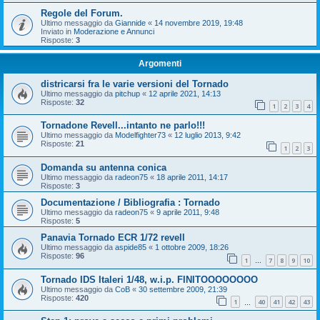
Regole del Forum.
Ultimo messaggio da
Giannide
«
14 novembre 2019, 19:48
Inviato in
Moderazione e Annunci
Risposte:
3
Argomenti
districarsi fra le varie versioni del Tornado
Ultimo messaggio da
pitchup
«
12 aprile 2021, 14:13
Risposte:
32
1
2
3
4
Tornadone Revell...intanto ne parlo!!!
Ultimo messaggio da
Modelfighter73
«
12 luglio 2013, 9:42
Risposte:
21
1
2
3
Domanda su antenna conica
Ultimo messaggio da
radeon75
«
18 aprile 2011, 14:17
Risposte:
3
Documentazione / Bibliografia : Tornado
Ultimo messaggio da
radeon75
«
9 aprile 2011, 9:48
Risposte:
5
Panavia Tornado ECR 1/72 revell
Ultimo messaggio da
aspide85
«
1 ottobre 2009, 18:26
Risposte:
96
1
7
8
9
10
…
Tornado IDS Italeri 1/48, w.i.p. FINITOOOOOOOO
Ultimo messaggio da
CoB
«
30 settembre 2009, 21:39
Risposte:
420
1
40
41
42
43
…