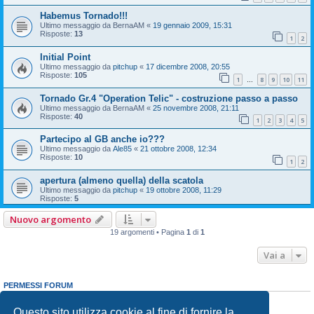
Habemus Tornado!!!
Ultimo messaggio da
BernaAM
«
19 gennaio 2009, 15:31
Risposte:
13
1
2
Initial Point
Ultimo messaggio da
pitchup
«
17 dicembre 2008, 20:55
Risposte:
105
1
8
9
10
11
…
Tornado Gr.4 "Operation Telic" - costruzione passo a passo
Ultimo messaggio da
BernaAM
«
25 novembre 2008, 21:11
Risposte:
40
1
2
3
4
5
Partecipo al GB anche io???
Ultimo messaggio da
Ale85
«
21 ottobre 2008, 12:34
Risposte:
10
1
2
apertura (almeno quella) della scatola
Ultimo messaggio da
pitchup
«
19 ottobre 2008, 11:29
Risposte:
5
Nuovo argomento
19 argomenti • Pagina
1
di
1
Vai a
PERMESSI FORUM
Non puoi
aprire nuovi argomenti
Non puoi
rispondere negli argomenti
Questo sito utilizza cookie al fine di fornire la