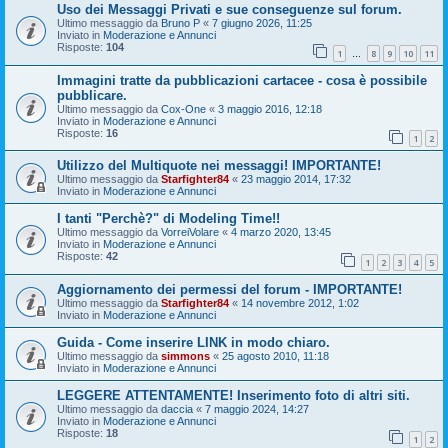
Uso dei Messaggi Privati e sue conseguenze sul forum.
Ultimo messaggio da
Bruno P
«
7 giugno 2026, 11:25
Inviato in
Moderazione e Annunci
Risposte:
104
1
8
9
10
11
…
Immagini tratte da pubblicazioni cartacee - cosa è possibile
pubblicare.
Ultimo messaggio da
Cox-One
«
3 maggio 2016, 12:18
Inviato in
Moderazione e Annunci
Risposte:
16
1
2
Utilizzo del Multiquote nei messaggi! IMPORTANTE!
Ultimo messaggio da
Starfighter84
«
23 maggio 2014, 17:32
Inviato in
Moderazione e Annunci
I tanti "Perchè?" di Modeling Time!!
Ultimo messaggio da
VorreiVolare
«
4 marzo 2020, 13:45
Inviato in
Moderazione e Annunci
Risposte:
42
1
2
3
4
5
Aggiornamento dei permessi del forum - IMPORTANTE!
Ultimo messaggio da
Starfighter84
«
14 novembre 2012, 1:02
Inviato in
Moderazione e Annunci
Guida - Come inserire LINK in modo chiaro.
Ultimo messaggio da
simmons
«
25 agosto 2010, 11:18
Inviato in
Moderazione e Annunci
LEGGERE ATTENTAMENTE! Inserimento foto di altri siti.
Ultimo messaggio da
daccia
«
7 maggio 2024, 14:27
Inviato in
Moderazione e Annunci
Risposte:
18
1
2