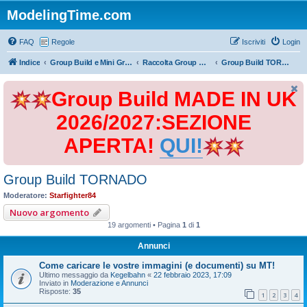
ModelingTime.com
FAQ
Regole
Iscriviti
Login
Indice
Group Build e Mini Group Build
Raccolta Group Build
Group Build TORNADO
Group Build MADE IN UK
2026/2027:SEZIONE
APERTA!
QUI!
Group Build TORNADO
Moderatore:
Starfighter84
Nuovo argomento
19 argomenti • Pagina
1
di
1
Annunci
Come caricare le vostre immagini (e documenti) su MT!
Ultimo messaggio da
Kegelbahn
«
22 febbraio 2023, 17:09
Inviato in
Moderazione e Annunci
Risposte:
35
1
2
3
4