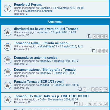
Regole del Forum.
Ultimo messaggio da
Giannide
«
14 novembre 2019, 19:48
Inviato in
Moderazione e Annunci
Risposte:
3
Argomenti
districarsi fra le varie versioni del Tornado
Ultimo messaggio da
pitchup
«
12 aprile 2021, 14:13
Risposte:
32
1
2
3
4
Tornadone Revell...intanto ne parlo!!!
Ultimo messaggio da
Modelfighter73
«
12 luglio 2013, 9:42
Risposte:
21
1
2
3
Domanda su antenna conica
Ultimo messaggio da
radeon75
«
18 aprile 2011, 14:17
Risposte:
3
Documentazione / Bibliografia : Tornado
Ultimo messaggio da
radeon75
«
9 aprile 2011, 9:48
Risposte:
5
Panavia Tornado ECR 1/72 revell
Ultimo messaggio da
aspide85
«
1 ottobre 2009, 18:26
Risposte:
96
1
7
8
9
10
…
Tornado IDS Italeri 1/48, w.i.p. FINITOOOOOOOO
Ultimo messaggio da
CoB
«
30 settembre 2009, 21:39
Risposte:
420
1
40
41
42
43
…