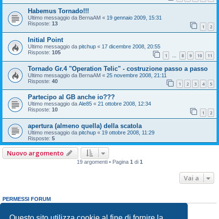
Habemus Tornado!!!
Ultimo messaggio da
BernaAM
«
19 gennaio 2009, 15:31
Risposte:
13
1
2
Initial Point
Ultimo messaggio da
pitchup
«
17 dicembre 2008, 20:55
Risposte:
105
1
8
9
10
11
…
Tornado Gr.4 "Operation Telic" - costruzione passo a passo
Ultimo messaggio da
BernaAM
«
25 novembre 2008, 21:11
Risposte:
40
1
2
3
4
5
Partecipo al GB anche io???
Ultimo messaggio da
Ale85
«
21 ottobre 2008, 12:34
Risposte:
10
1
2
apertura (almeno quella) della scatola
Ultimo messaggio da
pitchup
«
19 ottobre 2008, 11:29
Risposte:
5
Nuovo argomento
19 argomenti • Pagina
1
di
1
Vai a
PERMESSI FORUM
Non puoi
aprire nuovi argomenti
Non puoi
rispondere negli argomenti
Questo sito utilizza cookie al fine di fornire la