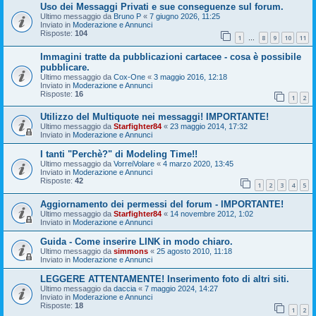
Uso dei Messaggi Privati e sue conseguenze sul forum.
Ultimo messaggio da
Bruno P
«
7 giugno 2026, 11:25
Inviato in
Moderazione e Annunci
Risposte:
104
1
8
9
10
11
…
Immagini tratte da pubblicazioni cartacee - cosa è possibile
pubblicare.
Ultimo messaggio da
Cox-One
«
3 maggio 2016, 12:18
Inviato in
Moderazione e Annunci
Risposte:
16
1
2
Utilizzo del Multiquote nei messaggi! IMPORTANTE!
Ultimo messaggio da
Starfighter84
«
23 maggio 2014, 17:32
Inviato in
Moderazione e Annunci
I tanti "Perchè?" di Modeling Time!!
Ultimo messaggio da
VorreiVolare
«
4 marzo 2020, 13:45
Inviato in
Moderazione e Annunci
Risposte:
42
1
2
3
4
5
Aggiornamento dei permessi del forum - IMPORTANTE!
Ultimo messaggio da
Starfighter84
«
14 novembre 2012, 1:02
Inviato in
Moderazione e Annunci
Guida - Come inserire LINK in modo chiaro.
Ultimo messaggio da
simmons
«
25 agosto 2010, 11:18
Inviato in
Moderazione e Annunci
LEGGERE ATTENTAMENTE! Inserimento foto di altri siti.
Ultimo messaggio da
daccia
«
7 maggio 2024, 14:27
Inviato in
Moderazione e Annunci
Risposte:
18
1
2