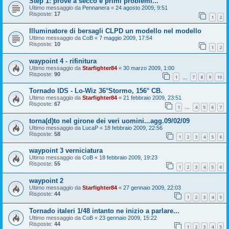
Step 1: prove a secco e primi problemi...
Ultimo messaggio da
Pennanera
«
24 agosto 2009, 9:51
Risposte:
17
1
2
Illuminatore di bersagli CLPD un modello nel modello
Ultimo messaggio da
CoB
«
7 maggio 2009, 17:54
Risposte:
10
1
2
waypoint 4 - rifinitura
Ultimo messaggio da
Starfighter84
«
30 marzo 2009, 1:00
Risposte:
90
1
7
8
9
10
…
Tornado IDS - Lo-Wiz 36°Stormo, 156° CB.
Ultimo messaggio da
Starfighter84
«
21 febbraio 2009, 23:51
Risposte:
67
1
4
5
6
7
…
torna(d)to nel girone dei veri uomini...agg.09/02/09
Ultimo messaggio da
LucaP
«
18 febbraio 2009, 22:56
Risposte:
58
1
2
3
4
5
6
waypoint 3 verniciatura
Ultimo messaggio da
CoB
«
18 febbraio 2009, 19:23
Risposte:
55
1
2
3
4
5
6
waypoint 2
Ultimo messaggio da
Starfighter84
«
27 gennaio 2009, 22:03
Risposte:
44
1
2
3
4
5
Tornado italeri 1/48 intanto ne inizio a parlare...
Ultimo messaggio da
CoB
«
23 gennaio 2009, 15:22
Risposte:
44
1
2
3
4
5