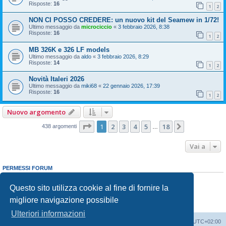
Risposte:
16
1
2
NON CI POSSO CREDERE: un nuovo kit del Seamew in 1/72!
Ultimo messaggio da
microciccio
«
3 febbraio 2026, 8:38
Risposte:
16
1
2
MB 326K e 326 LF models
Ultimo messaggio da
aldo
«
3 febbraio 2026, 8:29
Risposte:
14
1
2
Novità Italeri 2026
Ultimo messaggio da
miki68
«
22 gennaio 2026, 17:39
Risposte:
16
1
2
Nuovo argomento
Pagina
1
di
18
1
2
3
4
5
18
Prossimo
438 argomenti
…
Vai a
PERMESSI FORUM
Non puoi
aprire nuovi argomenti
Non puoi
rispondere negli argomenti
Questo sito utilizza cookie al fine di fornire la
Non puoi
modificare i tuoi messaggi
migliore navigazione possibile
Non puoi
cancellare i tuoi messaggi
Non puoi
inviare allegati
Ulteriori informazioni
Indice
Contattaci
Cancella cookie
Tutti gli orari sono
UTC+02:00