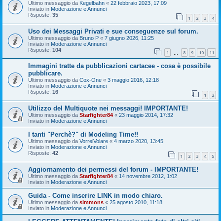
Ultimo messaggio da
Kegelbahn
«
22 febbraio 2023, 17:09
Inviato in
Moderazione e Annunci
Risposte:
35
1
2
3
4
Uso dei Messaggi Privati e sue conseguenze sul forum.
Ultimo messaggio da
Bruno P
«
7 giugno 2026, 11:25
Inviato in
Moderazione e Annunci
Risposte:
104
1
8
9
10
11
…
Immagini tratte da pubblicazioni cartacee - cosa è possibile
pubblicare.
Ultimo messaggio da
Cox-One
«
3 maggio 2016, 12:18
Inviato in
Moderazione e Annunci
Risposte:
16
1
2
Utilizzo del Multiquote nei messaggi! IMPORTANTE!
Ultimo messaggio da
Starfighter84
«
23 maggio 2014, 17:32
Inviato in
Moderazione e Annunci
I tanti "Perchè?" di Modeling Time!!
Ultimo messaggio da
VorreiVolare
«
4 marzo 2020, 13:45
Inviato in
Moderazione e Annunci
Risposte:
42
1
2
3
4
5
Aggiornamento dei permessi del forum - IMPORTANTE!
Ultimo messaggio da
Starfighter84
«
14 novembre 2012, 1:02
Inviato in
Moderazione e Annunci
Guida - Come inserire LINK in modo chiaro.
Ultimo messaggio da
simmons
«
25 agosto 2010, 11:18
Inviato in
Moderazione e Annunci