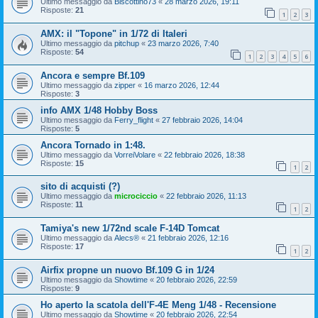
Ultimo messaggio da
Biscottino73
«
28 marzo 2026, 19:11
Risposte:
21
1
2
3
AMX: il "Topone" in 1/72 di Italeri
Ultimo messaggio da
pitchup
«
23 marzo 2026, 7:40
Risposte:
54
1
2
3
4
5
6
Ancora e sempre Bf.109
Ultimo messaggio da
zipper
«
16 marzo 2026, 12:44
Risposte:
3
info AMX 1/48 Hobby Boss
Ultimo messaggio da
Ferry_flight
«
27 febbraio 2026, 14:04
Risposte:
5
Ancora Tornado in 1:48.
Ultimo messaggio da
VorreiVolare
«
22 febbraio 2026, 18:38
Risposte:
15
1
2
sito di acquisti (?)
Ultimo messaggio da
microciccio
«
22 febbraio 2026, 11:13
Risposte:
11
1
2
Tamiya's new 1/72nd scale F-14D Tomcat
Ultimo messaggio da
Alecs®
«
21 febbraio 2026, 12:16
Risposte:
17
1
2
Airfix propne un nuovo Bf.109 G in 1/24
Ultimo messaggio da
Showtime
«
20 febbraio 2026, 22:59
Risposte:
9
Ho aperto la scatola dell'F-4E Meng 1/48 - Recensione
Ultimo messaggio da
Showtime
«
20 febbraio 2026, 22:54