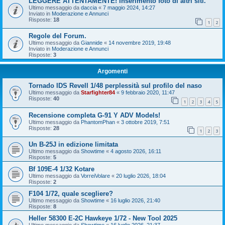
LEGGERE ATTENTAMENTE! Inserimento foto di altri siti.
Ultimo messaggio da
daccia
«
7 maggio 2024, 14:27
Inviato in
Moderazione e Annunci
Risposte:
18
1
2
Regole del Forum.
Ultimo messaggio da
Giannide
«
14 novembre 2019, 19:48
Inviato in
Moderazione e Annunci
Risposte:
3
Argomenti
Tornado IDS Revell 1/48 perplessità sul profilo del naso
Ultimo messaggio da
Starfighter84
«
9 febbraio 2020, 11:47
Risposte:
40
1
2
3
4
5
Recensione completa G-91 Y ADV Models!
Ultimo messaggio da
PhantomPhan
«
3 ottobre 2019, 7:51
Risposte:
28
1
2
3
Un B-25J in edizione limitata
Ultimo messaggio da
Showtime
«
4 agosto 2026, 16:11
Risposte:
5
Bf 109E-4 1/32 Kotare
Ultimo messaggio da
VorreiVolare
«
20 luglio 2026, 18:04
Risposte:
2
F104 1/72, quale scegliere?
Ultimo messaggio da
Showtime
«
16 luglio 2026, 21:40
Risposte:
8
Heller 58300 E-2C Hawkeye 1/72 - New Tool 2025