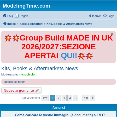
ModelingTime.com
FAQ
Regole
Iscriviti
Login
Indice
Aerei & Elicotteri
Kits, Books & Aftermarkets News
Group Build MADE IN UK
2026/2027:SEZIONE
APERTA!
QUI!
Kits, Books & Aftermarkets News
Moderatore:
microciccio
Regole del forum
Nuovo argomento
Pagina
1
di
18
1
2
3
4
5
18
Prossimo
438 argomenti
…
Annunci
Come caricare le vostre immagini (e documenti) su MT!