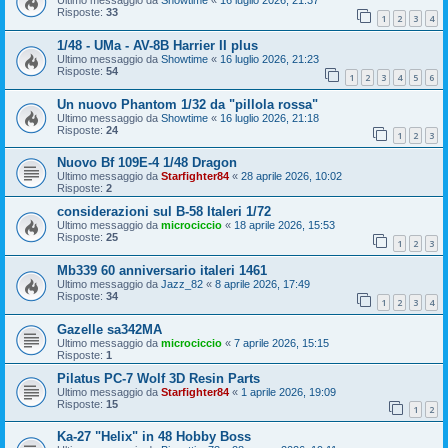
Ultimo messaggio da
Showtime
«
16 luglio 2026, 21:37
Risposte:
33
1
2
3
4
1/48 - UMa - AV-8B Harrier II plus
Ultimo messaggio da
Showtime
«
16 luglio 2026, 21:23
Risposte:
54
1
2
3
4
5
6
Un nuovo Phantom 1/32 da "pillola rossa"
Ultimo messaggio da
Showtime
«
16 luglio 2026, 21:18
Risposte:
24
1
2
3
Nuovo Bf 109E-4 1/48 Dragon
Ultimo messaggio da
Starfighter84
«
28 aprile 2026, 10:02
Risposte:
2
considerazioni sul B-58 Italeri 1/72
Ultimo messaggio da
microciccio
«
18 aprile 2026, 15:53
Risposte:
25
1
2
3
Mb339 60 anniversario italeri 1461
Ultimo messaggio da
Jazz_82
«
8 aprile 2026, 17:49
Risposte:
34
1
2
3
4
Gazelle sa342MA
Ultimo messaggio da
microciccio
«
7 aprile 2026, 15:15
Risposte:
1
Pilatus PC-7 Wolf 3D Resin Parts
Ultimo messaggio da
Starfighter84
«
1 aprile 2026, 19:09
Risposte:
15
1
2
Ka-27 "Helix" in 48 Hobby Boss