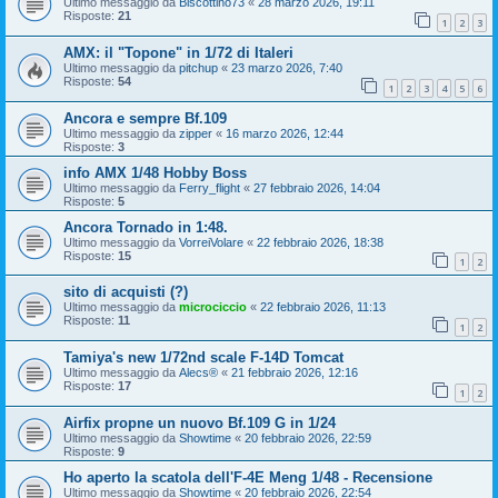
Ultimo messaggio da
Biscottino73
«
28 marzo 2026, 19:11
Risposte:
21
1
2
3
AMX: il "Topone" in 1/72 di Italeri
Ultimo messaggio da
pitchup
«
23 marzo 2026, 7:40
Risposte:
54
1
2
3
4
5
6
Ancora e sempre Bf.109
Ultimo messaggio da
zipper
«
16 marzo 2026, 12:44
Risposte:
3
info AMX 1/48 Hobby Boss
Ultimo messaggio da
Ferry_flight
«
27 febbraio 2026, 14:04
Risposte:
5
Ancora Tornado in 1:48.
Ultimo messaggio da
VorreiVolare
«
22 febbraio 2026, 18:38
Risposte:
15
1
2
sito di acquisti (?)
Ultimo messaggio da
microciccio
«
22 febbraio 2026, 11:13
Risposte:
11
1
2
Tamiya's new 1/72nd scale F-14D Tomcat
Ultimo messaggio da
Alecs®
«
21 febbraio 2026, 12:16
Risposte:
17
1
2
Airfix propne un nuovo Bf.109 G in 1/24
Ultimo messaggio da
Showtime
«
20 febbraio 2026, 22:59
Risposte:
9
Ho aperto la scatola dell'F-4E Meng 1/48 - Recensione
Ultimo messaggio da
Showtime
«
20 febbraio 2026, 22:54