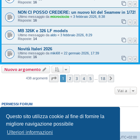
Risposte:
16
1
2
NON CI POSSO CREDERE: un nuovo kit del Seamew in 1/72!
Ultimo messaggio da
microciccio
«
3 febbraio 2026, 8:38
Risposte:
16
1
2
MB 326K e 326 LF models
Ultimo messaggio da
aldo
«
3 febbraio 2026, 8:29
Risposte:
14
1
2
Novità Italeri 2026
Ultimo messaggio da
miki68
«
22 gennaio 2026, 17:39
Risposte:
16
1
2
Nuovo argomento
Pagina
1
di
18
1
2
3
4
5
18
Prossimo
438 argomenti
…
Vai a
PERMESSI FORUM
Non puoi
aprire nuovi argomenti
Non puoi
rispondere negli argomenti
Questo sito utilizza cookie al fine di fornire la
Non puoi
modificare i tuoi messaggi
migliore navigazione possibile
Non puoi
cancellare i tuoi messaggi
Non puoi
inviare allegati
Ulteriori informazioni
Indice
Contattaci
Cancella cookie
Tutti gli orari sono
UTC+02:00