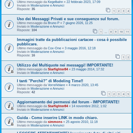
Ultimo messaggio da
Kegelbahn
«
22 febbraio 2023, 17:09
Inviato in
Moderazione e Annunci
Risposte:
35
1
2
3
4
Uso dei Messaggi Privati e sue conseguenze sul forum.
Ultimo messaggio da
Bruno P
«
7 giugno 2026, 11:25
Inviato in
Moderazione e Annunci
Risposte:
104
1
8
9
10
11
…
Immagini tratte da pubblicazioni cartacee - cosa è possibile
pubblicare.
Ultimo messaggio da
Cox-One
«
3 maggio 2016, 12:18
Inviato in
Moderazione e Annunci
Risposte:
16
1
2
Utilizzo del Multiquote nei messaggi! IMPORTANTE!
Ultimo messaggio da
Starfighter84
«
23 maggio 2014, 17:32
Inviato in
Moderazione e Annunci
I tanti "Perchè?" di Modeling Time!!
Ultimo messaggio da
VorreiVolare
«
4 marzo 2020, 13:45
Inviato in
Moderazione e Annunci
Risposte:
42
1
2
3
4
5
Aggiornamento dei permessi del forum - IMPORTANTE!
Ultimo messaggio da
Starfighter84
«
14 novembre 2012, 1:02
Inviato in
Moderazione e Annunci
Guida - Come inserire LINK in modo chiaro.
Ultimo messaggio da
simmons
«
25 agosto 2010, 11:18
Inviato in
Moderazione e Annunci