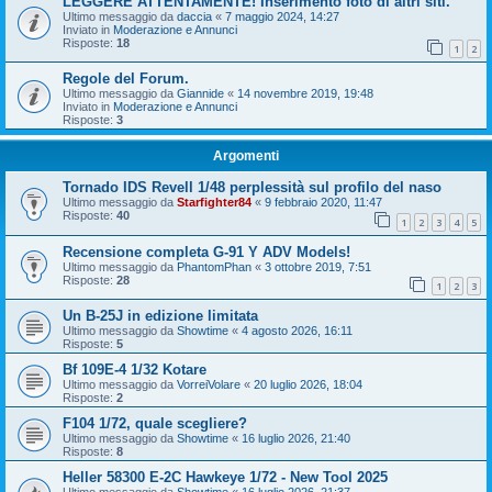
LEGGERE ATTENTAMENTE! Inserimento foto di altri siti.
Ultimo messaggio da
daccia
«
7 maggio 2024, 14:27
Inviato in
Moderazione e Annunci
Risposte:
18
1
2
Regole del Forum.
Ultimo messaggio da
Giannide
«
14 novembre 2019, 19:48
Inviato in
Moderazione e Annunci
Risposte:
3
Argomenti
Tornado IDS Revell 1/48 perplessità sul profilo del naso
Ultimo messaggio da
Starfighter84
«
9 febbraio 2020, 11:47
Risposte:
40
1
2
3
4
5
Recensione completa G-91 Y ADV Models!
Ultimo messaggio da
PhantomPhan
«
3 ottobre 2019, 7:51
Risposte:
28
1
2
3
Un B-25J in edizione limitata
Ultimo messaggio da
Showtime
«
4 agosto 2026, 16:11
Risposte:
5
Bf 109E-4 1/32 Kotare
Ultimo messaggio da
VorreiVolare
«
20 luglio 2026, 18:04
Risposte:
2
F104 1/72, quale scegliere?
Ultimo messaggio da
Showtime
«
16 luglio 2026, 21:40
Risposte:
8
Heller 58300 E-2C Hawkeye 1/72 - New Tool 2025