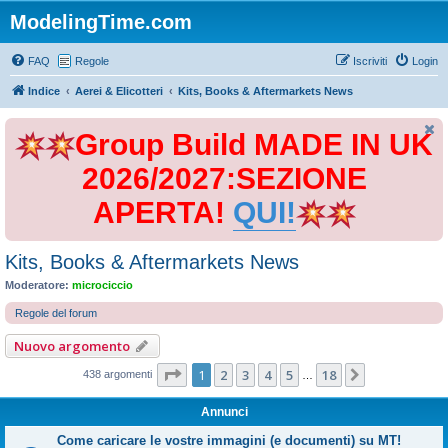
ModelingTime.com
FAQ
Regole
Iscriviti
Login
Indice
Aerei & Elicotteri
Kits, Books & Aftermarkets News
Group Build MADE IN UK
2026/2027:SEZIONE
APERTA!
QUI!
Kits, Books & Aftermarkets News
Moderatore:
microciccio
Regole del forum
Nuovo argomento
Pagina
1
di
18
1
2
3
4
5
18
Prossimo
438 argomenti
…
Annunci
Come caricare le vostre immagini (e documenti) su MT!