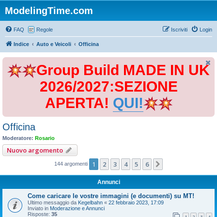
ModelingTime.com
FAQ
Regole
Iscriviti
Login
Indice
Auto e Veicoli
Officina
Group Build MADE IN UK
2026/2027:SEZIONE
APERTA!
QUI!
Officina
Moderatore:
Rosario
Nuovo argomento
1
2
3
4
5
6
Prossimo
144 argomenti
Annunci
Come caricare le vostre immagini (e documenti) su MT!
Ultimo messaggio da
Kegelbahn
«
22 febbraio 2023, 17:09
Inviato in
Moderazione e Annunci
Risposte:
35
1
2
3
4