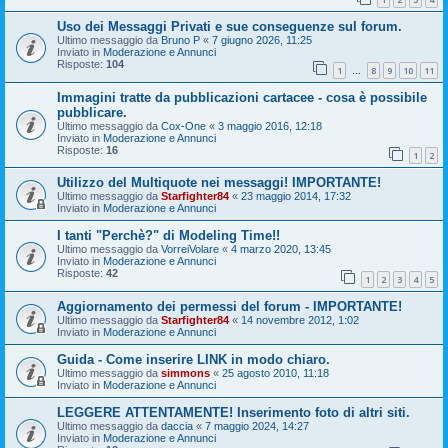
Uso dei Messaggi Privati e sue conseguenze sul forum.
Ultimo messaggio da
Bruno P
«
7 giugno 2026, 11:25
Inviato in
Moderazione e Annunci
Risposte:
104
1
8
9
10
11
…
Immagini tratte da pubblicazioni cartacee - cosa è possibile
pubblicare.
Ultimo messaggio da
Cox-One
«
3 maggio 2016, 12:18
Inviato in
Moderazione e Annunci
Risposte:
16
1
2
Utilizzo del Multiquote nei messaggi! IMPORTANTE!
Ultimo messaggio da
Starfighter84
«
23 maggio 2014, 17:32
Inviato in
Moderazione e Annunci
I tanti "Perchè?" di Modeling Time!!
Ultimo messaggio da
VorreiVolare
«
4 marzo 2020, 13:45
Inviato in
Moderazione e Annunci
Risposte:
42
1
2
3
4
5
Aggiornamento dei permessi del forum - IMPORTANTE!
Ultimo messaggio da
Starfighter84
«
14 novembre 2012, 1:02
Inviato in
Moderazione e Annunci
Guida - Come inserire LINK in modo chiaro.
Ultimo messaggio da
simmons
«
25 agosto 2010, 11:18
Inviato in
Moderazione e Annunci
LEGGERE ATTENTAMENTE! Inserimento foto di altri siti.
Ultimo messaggio da
daccia
«
7 maggio 2024, 14:27
Inviato in
Moderazione e Annunci