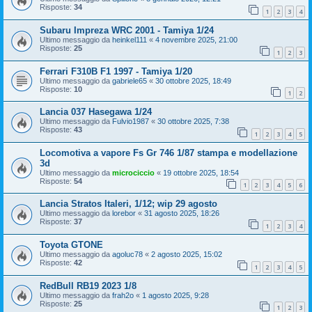
Risposte:
34
1
2
3
4
Subaru Impreza WRC 2001 - Tamiya 1/24
Ultimo messaggio da
heinkel111
«
4 novembre 2025, 21:00
Risposte:
25
1
2
3
Ferrari F310B F1 1997 - Tamiya 1/20
Ultimo messaggio da
gabriele65
«
30 ottobre 2025, 18:49
Risposte:
10
1
2
Lancia 037 Hasegawa 1/24
Ultimo messaggio da
Fulvio1987
«
30 ottobre 2025, 7:38
Risposte:
43
1
2
3
4
5
Locomotiva a vapore Fs Gr 746 1/87 stampa e modellazione
3d
Ultimo messaggio da
microciccio
«
19 ottobre 2025, 18:54
Risposte:
54
1
2
3
4
5
6
Lancia Stratos Italeri, 1/12; wip 29 agosto
Ultimo messaggio da
lorebor
«
31 agosto 2025, 18:26
Risposte:
37
1
2
3
4
Toyota GTONE
Ultimo messaggio da
agoluc78
«
2 agosto 2025, 15:02
Risposte:
42
1
2
3
4
5
RedBull RB19 2023 1/8
Ultimo messaggio da
frah2o
«
1 agosto 2025, 9:28
Risposte:
25
1
2
3