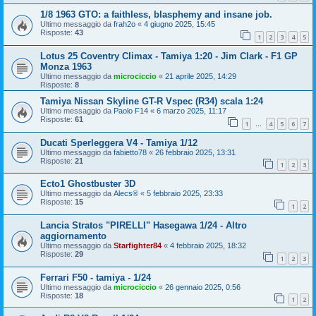
1/8 1963 GTO: a faithless, blasphemy and insane job.
Ultimo messaggio da
frah2o
«
4 giugno 2025, 15:45
Risposte:
43
1
2
3
4
5
Lotus 25 Coventry Climax - Tamiya 1:20 - Jim Clark - F1 GP
Monza 1963
Ultimo messaggio da
microciccio
«
21 aprile 2025, 14:29
Risposte:
8
Tamiya Nissan Skyline GT-R Vspec (R34) scala 1:24
Ultimo messaggio da
Paolo F14
«
6 marzo 2025, 11:17
Risposte:
61
1
4
5
6
7
…
Ducati Sperleggera V4 - Tamiya 1/12
Ultimo messaggio da
fabietto78
«
26 febbraio 2025, 13:31
Risposte:
21
1
2
3
Ecto1 Ghostbuster 3D
Ultimo messaggio da
Alecs®
«
5 febbraio 2025, 23:33
Risposte:
15
1
2
Lancia Stratos "PIRELLI" Hasegawa 1/24 - Altro
aggiornamento
Ultimo messaggio da
Starfighter84
«
4 febbraio 2025, 18:32
Risposte:
29
1
2
3
Ferrari F50 - tamiya - 1/24
Ultimo messaggio da
microciccio
«
26 gennaio 2025, 0:56
Risposte:
18
1
2