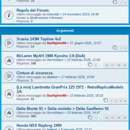
Risposte:
18
1
2
Regole del Forum.
Ultimo messaggio da
Giannide
«
14 novembre 2019, 19:48
Inviato in
Moderazione e Annunci
Risposte:
3
Argomenti
Scania 143M Topline 4x2
Ultimo messaggio da
Starfighter84
«
27 giugno 2026, 12:07
Risposte:
14
1
2
McLaren Mp4/4 1988 Kyosho 1:8 (DeA)
Ultimo messaggio da
VorreiVolare
«
22 febbraio 2026, 12:00
Risposte:
188
1
16
17
18
19
…
Cinture di sicurezza
Ultimo messaggio da
alpadue
«
17 febbraio 2026, 19:00
Risposte:
3
(La mia) Lambretta GranPrix 125 1971 - RetroReplicaModels
1/6
Ultimo messaggio da
Starfighter84
«
15 febbraio 2026, 18:18
Risposte:
32
1
2
3
4
Delta Monte 91 + Delta muletto + Delta SanRemo 91
Ultimo messaggio da
VorreiVolare
«
10 febbraio 2026, 14:47
Risposte:
385
1
36
37
38
39
…
Honda NSX Raybrig 1999
Ultimo messaggio da
Spillone
«
8 gennaio 2026, 12:21