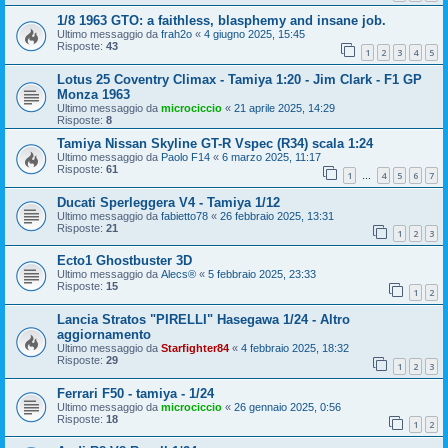
1/8 1963 GTO: a faithless, blasphemy and insane job.
Ultimo messaggio da
frah2o
«
4 giugno 2025, 15:45
Risposte:
43
1
2
3
4
5
Lotus 25 Coventry Climax - Tamiya 1:20 - Jim Clark - F1 GP
Monza 1963
Ultimo messaggio da
microciccio
«
21 aprile 2025, 14:29
Risposte:
8
Tamiya Nissan Skyline GT-R Vspec (R34) scala 1:24
Ultimo messaggio da
Paolo F14
«
6 marzo 2025, 11:17
Risposte:
61
1
4
5
6
7
…
Ducati Sperleggera V4 - Tamiya 1/12
Ultimo messaggio da
fabietto78
«
26 febbraio 2025, 13:31
Risposte:
21
1
2
3
Ecto1 Ghostbuster 3D
Ultimo messaggio da
Alecs®
«
5 febbraio 2025, 23:33
Risposte:
15
1
2
Lancia Stratos "PIRELLI" Hasegawa 1/24 - Altro
aggiornamento
Ultimo messaggio da
Starfighter84
«
4 febbraio 2025, 18:32
Risposte:
29
1
2
3
Ferrari F50 - tamiya - 1/24
Ultimo messaggio da
microciccio
«
26 gennaio 2025, 0:56
Risposte:
18
1
2