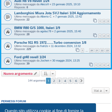
Audi R8 V8 Revell 1/24
Ultimo messaggio da
Alecs®
«
23 gennaio 2025, 19:10
Risposte:
8
Lamborghini Miura Jota SVJ Italeri 1/24 Aggiornamento
Ultimo messaggio da
Alberto C.
«
7 gennaio 2025, 13:42
Risposte:
22
1
2
3
BMW R80 G/S 1000, Italeri 1/9
Ultimo messaggio da
agoluc78
«
2 gennaio 2025, 15:40
Risposte:
28
1
2
3
Porsche 911 RS 1972.......Turbo conversion 1/8
Ultimo messaggio da
frah2o
«
11 dicembre 2024, 13:32
Risposte:
229
1
20
21
22
23
…
Ford gt40 revell 1/24
Ultimo messaggio da
Jochen
«
30 maggio 2024, 13:25
Risposte:
39
1
2
3
4
Nuovo argomento
1
2
3
4
5
6
Prossimo
144 argomenti
Vai a
PERMESSI FORUM
Non puoi
aprire nuovi argomenti
Non puoi
rispondere negli argomenti
Questo sito utilizza cookie al fine di fornire la