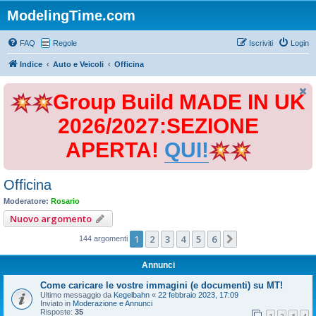
ModelingTime.com
FAQ
Regole
Iscriviti
Login
Indice
Auto e Veicoli
Officina
Group Build MADE IN UK
2026/2027:SEZIONE
APERTA!
QUI!
Officina
Moderatore:
Rosario
Nuovo argomento
1
2
3
4
5
6
Prossimo
144 argomenti
Annunci
Come caricare le vostre immagini (e documenti) su MT!
Ultimo messaggio da
Kegelbahn
«
22 febbraio 2023, 17:09
Inviato in
Moderazione e Annunci
Risposte:
35
1
2
3
4