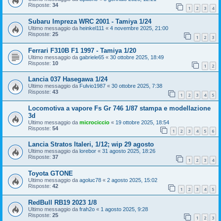
Risposte:
34
1
2
3
4
Subaru Impreza WRC 2001 - Tamiya 1/24
Ultimo messaggio da
heinkel111
«
4 novembre 2025, 21:00
Risposte:
25
1
2
3
Ferrari F310B F1 1997 - Tamiya 1/20
Ultimo messaggio da
gabriele65
«
30 ottobre 2025, 18:49
Risposte:
10
1
2
Lancia 037 Hasegawa 1/24
Ultimo messaggio da
Fulvio1987
«
30 ottobre 2025, 7:38
Risposte:
43
1
2
3
4
5
Locomotiva a vapore Fs Gr 746 1/87 stampa e modellazione
3d
Ultimo messaggio da
microciccio
«
19 ottobre 2025, 18:54
Risposte:
54
1
2
3
4
5
6
Lancia Stratos Italeri, 1/12; wip 29 agosto
Ultimo messaggio da
lorebor
«
31 agosto 2025, 18:26
Risposte:
37
1
2
3
4
Toyota GTONE
Ultimo messaggio da
agoluc78
«
2 agosto 2025, 15:02
Risposte:
42
1
2
3
4
5
RedBull RB19 2023 1/8
Ultimo messaggio da
frah2o
«
1 agosto 2025, 9:28
Risposte:
25
1
2
3