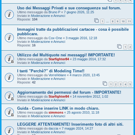
Uso dei Messaggi Privati e sue conseguenze sul forum.
Ultimo messaggio da
Bruno P
«
7 giugno 2026, 11:25
Inviato in
Moderazione e Annunci
Risposte:
104
1
8
9
10
11
…
Immagini tratte da pubblicazioni cartacee - cosa è possibile
pubblicare.
Ultimo messaggio da
Cox-One
«
3 maggio 2016, 12:18
Inviato in
Moderazione e Annunci
Risposte:
16
1
2
Utilizzo del Multiquote nei messaggi! IMPORTANTE!
Ultimo messaggio da
Starfighter84
«
23 maggio 2014, 17:32
Inviato in
Moderazione e Annunci
I tanti "Perchè?" di Modeling Time!!
Ultimo messaggio da
VorreiVolare
«
4 marzo 2020, 13:45
Inviato in
Moderazione e Annunci
Risposte:
42
1
2
3
4
5
Aggiornamento dei permessi del forum - IMPORTANTE!
Ultimo messaggio da
Starfighter84
«
14 novembre 2012, 1:02
Inviato in
Moderazione e Annunci
Guida - Come inserire LINK in modo chiaro.
Ultimo messaggio da
simmons
«
25 agosto 2010, 11:18
Inviato in
Moderazione e Annunci
LEGGERE ATTENTAMENTE! Inserimento foto di altri siti.
Ultimo messaggio da
daccia
«
7 maggio 2024, 14:27
Inviato in
Moderazione e Annunci