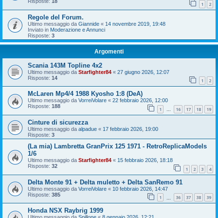
Risposte:
18
1
2
Regole del Forum.
Ultimo messaggio da
Giannide
«
14 novembre 2019, 19:48
Inviato in
Moderazione e Annunci
Risposte:
3
Argomenti
Scania 143M Topline 4x2
Ultimo messaggio da
Starfighter84
«
27 giugno 2026, 12:07
Risposte:
14
1
2
McLaren Mp4/4 1988 Kyosho 1:8 (DeA)
Ultimo messaggio da
VorreiVolare
«
22 febbraio 2026, 12:00
Risposte:
188
1
16
17
18
19
…
Cinture di sicurezza
Ultimo messaggio da
alpadue
«
17 febbraio 2026, 19:00
Risposte:
3
(La mia) Lambretta GranPrix 125 1971 - RetroReplicaModels
1/6
Ultimo messaggio da
Starfighter84
«
15 febbraio 2026, 18:18
Risposte:
32
1
2
3
4
Delta Monte 91 + Delta muletto + Delta SanRemo 91
Ultimo messaggio da
VorreiVolare
«
10 febbraio 2026, 14:47
Risposte:
385
1
36
37
38
39
…
Honda NSX Raybrig 1999
Ultimo messaggio da
Spillone
«
8 gennaio 2026, 12:21