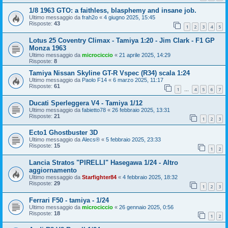
1/8 1963 GTO: a faithless, blasphemy and insane job.
Ultimo messaggio da
frah2o
«
4 giugno 2025, 15:45
Risposte:
43
1
2
3
4
5
Lotus 25 Coventry Climax - Tamiya 1:20 - Jim Clark - F1 GP
Monza 1963
Ultimo messaggio da
microciccio
«
21 aprile 2025, 14:29
Risposte:
8
Tamiya Nissan Skyline GT-R Vspec (R34) scala 1:24
Ultimo messaggio da
Paolo F14
«
6 marzo 2025, 11:17
Risposte:
61
1
4
5
6
7
…
Ducati Sperleggera V4 - Tamiya 1/12
Ultimo messaggio da
fabietto78
«
26 febbraio 2025, 13:31
Risposte:
21
1
2
3
Ecto1 Ghostbuster 3D
Ultimo messaggio da
Alecs®
«
5 febbraio 2025, 23:33
Risposte:
15
1
2
Lancia Stratos "PIRELLI" Hasegawa 1/24 - Altro
aggiornamento
Ultimo messaggio da
Starfighter84
«
4 febbraio 2025, 18:32
Risposte:
29
1
2
3
Ferrari F50 - tamiya - 1/24
Ultimo messaggio da
microciccio
«
26 gennaio 2025, 0:56
Risposte:
18
1
2