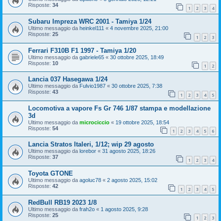
Risposte:
34
1
2
3
4
Subaru Impreza WRC 2001 - Tamiya 1/24
Ultimo messaggio da
heinkel111
«
4 novembre 2025, 21:00
Risposte:
25
1
2
3
Ferrari F310B F1 1997 - Tamiya 1/20
Ultimo messaggio da
gabriele65
«
30 ottobre 2025, 18:49
Risposte:
10
1
2
Lancia 037 Hasegawa 1/24
Ultimo messaggio da
Fulvio1987
«
30 ottobre 2025, 7:38
Risposte:
43
1
2
3
4
5
Locomotiva a vapore Fs Gr 746 1/87 stampa e modellazione
3d
Ultimo messaggio da
microciccio
«
19 ottobre 2025, 18:54
Risposte:
54
1
2
3
4
5
6
Lancia Stratos Italeri, 1/12; wip 29 agosto
Ultimo messaggio da
lorebor
«
31 agosto 2025, 18:26
Risposte:
37
1
2
3
4
Toyota GTONE
Ultimo messaggio da
agoluc78
«
2 agosto 2025, 15:02
Risposte:
42
1
2
3
4
5
RedBull RB19 2023 1/8
Ultimo messaggio da
frah2o
«
1 agosto 2025, 9:28
Risposte:
25
1
2
3