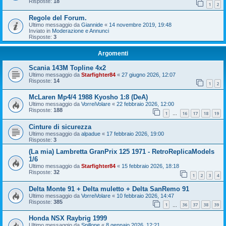
Risposte:
18
1
2
Regole del Forum.
Ultimo messaggio da
Giannide
«
14 novembre 2019, 19:48
Inviato in
Moderazione e Annunci
Risposte:
3
Argomenti
Scania 143M Topline 4x2
Ultimo messaggio da
Starfighter84
«
27 giugno 2026, 12:07
Risposte:
14
1
2
McLaren Mp4/4 1988 Kyosho 1:8 (DeA)
Ultimo messaggio da
VorreiVolare
«
22 febbraio 2026, 12:00
Risposte:
188
1
16
17
18
19
…
Cinture di sicurezza
Ultimo messaggio da
alpadue
«
17 febbraio 2026, 19:00
Risposte:
3
(La mia) Lambretta GranPrix 125 1971 - RetroReplicaModels
1/6
Ultimo messaggio da
Starfighter84
«
15 febbraio 2026, 18:18
Risposte:
32
1
2
3
4
Delta Monte 91 + Delta muletto + Delta SanRemo 91
Ultimo messaggio da
VorreiVolare
«
10 febbraio 2026, 14:47
Risposte:
385
1
36
37
38
39
…
Honda NSX Raybrig 1999
Ultimo messaggio da
Spillone
«
8 gennaio 2026, 12:21