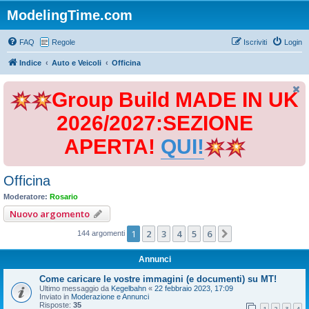
ModelingTime.com
FAQ
Regole
Iscriviti
Login
Indice
Auto e Veicoli
Officina
Group Build MADE IN UK
2026/2027:SEZIONE
APERTA!
QUI!
Officina
Moderatore:
Rosario
Nuovo argomento
1
2
3
4
5
6
Prossimo
144 argomenti
Annunci
Come caricare le vostre immagini (e documenti) su MT!
Ultimo messaggio da
Kegelbahn
«
22 febbraio 2023, 17:09
Inviato in
Moderazione e Annunci
Risposte:
35
1
2
3
4