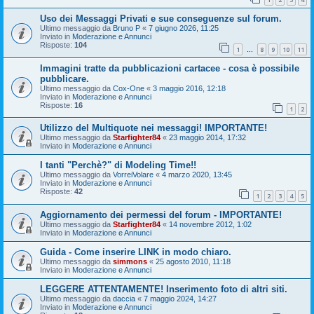
Uso dei Messaggi Privati e sue conseguenze sul forum.
Ultimo messaggio da
Bruno P
«
7 giugno 2026, 11:25
Inviato in
Moderazione e Annunci
Risposte:
104
1
8
9
10
11
…
Immagini tratte da pubblicazioni cartacee - cosa è possibile
pubblicare.
Ultimo messaggio da
Cox-One
«
3 maggio 2016, 12:18
Inviato in
Moderazione e Annunci
Risposte:
16
1
2
Utilizzo del Multiquote nei messaggi! IMPORTANTE!
Ultimo messaggio da
Starfighter84
«
23 maggio 2014, 17:32
Inviato in
Moderazione e Annunci
I tanti "Perchè?" di Modeling Time!!
Ultimo messaggio da
VorreiVolare
«
4 marzo 2020, 13:45
Inviato in
Moderazione e Annunci
Risposte:
42
1
2
3
4
5
Aggiornamento dei permessi del forum - IMPORTANTE!
Ultimo messaggio da
Starfighter84
«
14 novembre 2012, 1:02
Inviato in
Moderazione e Annunci
Guida - Come inserire LINK in modo chiaro.
Ultimo messaggio da
simmons
«
25 agosto 2010, 11:18
Inviato in
Moderazione e Annunci
LEGGERE ATTENTAMENTE! Inserimento foto di altri siti.
Ultimo messaggio da
daccia
«
7 maggio 2024, 14:27
Inviato in
Moderazione e Annunci