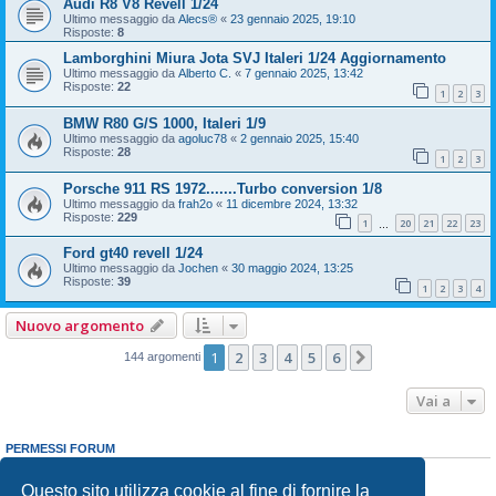
Audi R8 V8 Revell 1/24
Ultimo messaggio da
Alecs®
«
23 gennaio 2025, 19:10
Risposte:
8
Lamborghini Miura Jota SVJ Italeri 1/24 Aggiornamento
Ultimo messaggio da
Alberto C.
«
7 gennaio 2025, 13:42
Risposte:
22
1
2
3
BMW R80 G/S 1000, Italeri 1/9
Ultimo messaggio da
agoluc78
«
2 gennaio 2025, 15:40
Risposte:
28
1
2
3
Porsche 911 RS 1972.......Turbo conversion 1/8
Ultimo messaggio da
frah2o
«
11 dicembre 2024, 13:32
Risposte:
229
1
20
21
22
23
…
Ford gt40 revell 1/24
Ultimo messaggio da
Jochen
«
30 maggio 2024, 13:25
Risposte:
39
1
2
3
4
Nuovo argomento
1
2
3
4
5
6
Prossimo
144 argomenti
Vai a
PERMESSI FORUM
Non puoi
aprire nuovi argomenti
Non puoi
rispondere negli argomenti
Questo sito utilizza cookie al fine di fornire la