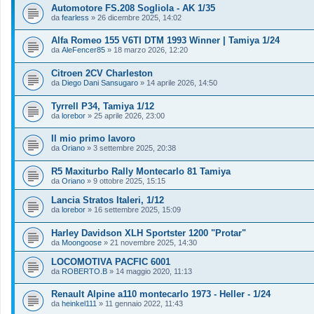
Automotore FS.208 Sogliola - AK 1/35
da
fearless
»
26 dicembre 2025, 14:02
Alfa Romeo 155 V6TI DTM 1993 Winner | Tamiya 1/24
da
AleFencer85
»
18 marzo 2026, 12:20
Citroen 2CV Charleston
da
Diego Dani Sansugaro
»
14 aprile 2026, 14:50
Tyrrell P34, Tamiya 1/12
da
lorebor
»
25 aprile 2026, 23:00
Il mio primo lavoro
da
Oriano
»
3 settembre 2025, 20:38
R5 Maxiturbo Rally Montecarlo 81 Tamiya
da
Oriano
»
9 ottobre 2025, 15:15
Lancia Stratos Italeri, 1/12
da
lorebor
»
16 settembre 2025, 15:09
Harley Davidson XLH Sportster 1200 "Protar"
da
Moongoose
»
21 novembre 2025, 14:30
LOCOMOTIVA PACFIC 6001
da
ROBERTO.B
»
14 maggio 2020, 11:13
Renault Alpine a110 montecarlo 1973 - Heller - 1/24
da
heinkel111
»
11 gennaio 2022, 11:43