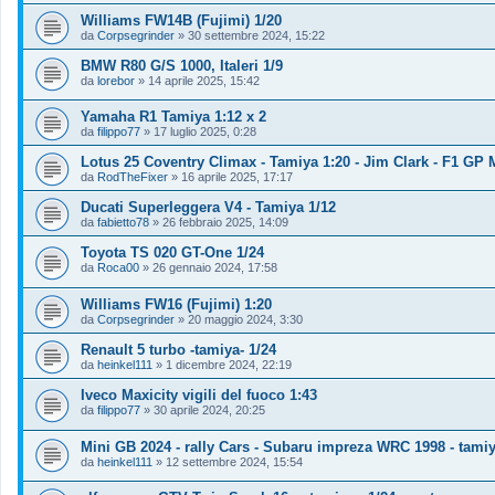
Williams FW14B (Fujimi) 1/20
da
Corpsegrinder
»
30 settembre 2024, 15:22
BMW R80 G/S 1000, Italeri 1/9
da
lorebor
»
14 aprile 2025, 15:42
Yamaha R1 Tamiya 1:12 x 2
da
filippo77
»
17 luglio 2025, 0:28
Lotus 25 Coventry Climax - Tamiya 1:20 - Jim Clark - F1 GP
da
RodTheFixer
»
16 aprile 2025, 17:17
Ducati Superleggera V4 - Tamiya 1/12
da
fabietto78
»
26 febbraio 2025, 14:09
Toyota TS 020 GT-One 1/24
da
Roca00
»
26 gennaio 2024, 17:58
Williams FW16 (Fujimi) 1:20
da
Corpsegrinder
»
20 maggio 2024, 3:30
Renault 5 turbo -tamiya- 1/24
da
heinkel111
»
1 dicembre 2024, 22:19
Iveco Maxicity vigili del fuoco 1:43
da
filippo77
»
30 aprile 2024, 20:25
Mini GB 2024 - rally Cars - Subaru impreza WRC 1998 - tamiy
da
heinkel111
»
12 settembre 2024, 15:54