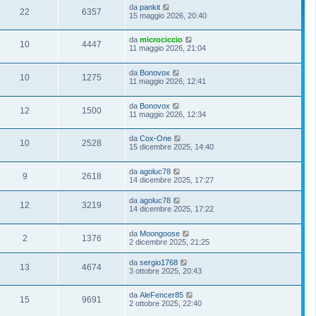
da
pankit
22
6357
15 maggio 2026, 20:40
da
microciccio
10
4447
11 maggio 2026, 21:04
da
Bonovox
10
1275
11 maggio 2026, 12:41
da
Bonovox
12
1500
11 maggio 2026, 12:34
da
Cox-One
10
2528
15 dicembre 2025, 14:40
da
agoluc78
9
2618
14 dicembre 2025, 17:27
da
agoluc78
12
3219
14 dicembre 2025, 17:22
da
Moongoose
2
1376
2 dicembre 2025, 21:25
da
sergio1768
13
4674
3 ottobre 2025, 20:43
da
AleFencer85
15
9691
2 ottobre 2025, 22:40