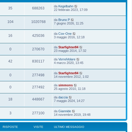
da
Kegelbahn
35
688263
22 febbraio 2023, 17:09
da
Bruno P
104
1020768
7 giugno 2026, 11:25
da
Cox-One
16
425036
3 maggio 2016, 12:18
da
Starfighter84
0
270670
23 maggio 2014, 17:32
da
VorreiVolare
42
830117
4 marzo 2020, 13:45
da
Starfighter84
0
277498
14 novembre 2012, 1:02
da
simmons
0
277492
25 agosto 2010, 11:18
da
daccia
18
448667
7 maggio 2024, 14:27
da
Giannide
3
277100
14 novembre 2019, 19:48
RISPOSTE
VISITE
ULTIMO MESSAGGIO