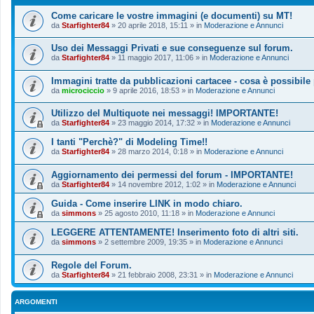
Come caricare le vostre immagini (e documenti) su MT!
da
Starfighter84
»
20 aprile 2018, 15:11
» in
Moderazione e Annunci
Uso dei Messaggi Privati e sue conseguenze sul forum.
da
Starfighter84
»
11 maggio 2017, 11:06
» in
Moderazione e Annunci
Immagini tratte da pubblicazioni cartacee - cosa è possibile
da
microciccio
»
9 aprile 2016, 18:53
» in
Moderazione e Annunci
Utilizzo del Multiquote nei messaggi! IMPORTANTE!
da
Starfighter84
»
23 maggio 2014, 17:32
» in
Moderazione e Annunci
I tanti "Perchè?" di Modeling Time!!
da
Starfighter84
»
28 marzo 2014, 0:18
» in
Moderazione e Annunci
Aggiornamento dei permessi del forum - IMPORTANTE!
da
Starfighter84
»
14 novembre 2012, 1:02
» in
Moderazione e Annunci
Guida - Come inserire LINK in modo chiaro.
da
simmons
»
25 agosto 2010, 11:18
» in
Moderazione e Annunci
LEGGERE ATTENTAMENTE! Inserimento foto di altri siti.
da
simmons
»
2 settembre 2009, 19:35
» in
Moderazione e Annunci
Regole del Forum.
da
Starfighter84
»
21 febbraio 2008, 23:31
» in
Moderazione e Annunci
ARGOMENTI