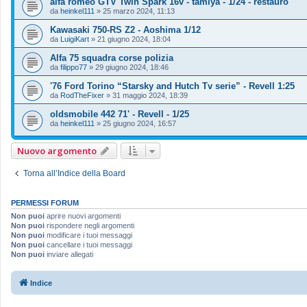
alfa romeo GTV Twin Spark 16v - tamiya - 1/24 - restauro
da
heinkel111
»
25 marzo 2024, 11:13
Kawasaki 750-RS Z2 - Aoshima 1/12
da
LuigiKart
»
21 giugno 2024, 18:04
Alfa 75 squadra corse polizia
da
filippo77
»
29 giugno 2024, 18:46
'76 Ford Torino “Starsky and Hutch Tv serie” - Revell 1:25
da
RodTheFixer
»
31 maggio 2024, 18:39
oldsmobile 442 71' - Revell - 1/25
da
heinkel111
»
25 giugno 2024, 16:57
Nuovo argomento
Torna all’Indice della Board
PERMESSI FORUM
Non puoi
aprire nuovi argomenti
Non puoi
rispondere negli argomenti
Non puoi
modificare i tuoi messaggi
Non puoi
cancellare i tuoi messaggi
Non puoi
inviare allegati
Indice