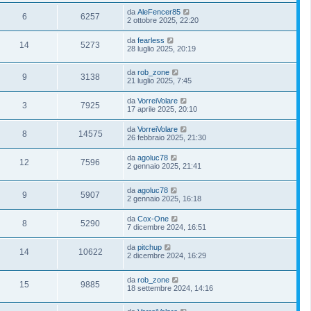
da
AleFencer85
6
6257
2 ottobre 2025, 22:20
da
fearless
14
5273
28 luglio 2025, 20:19
da
rob_zone
9
3138
21 luglio 2025, 7:45
da
VorreiVolare
3
7925
17 aprile 2025, 20:10
da
VorreiVolare
8
14575
26 febbraio 2025, 21:30
da
agoluc78
12
7596
2 gennaio 2025, 21:41
da
agoluc78
9
5907
2 gennaio 2025, 16:18
da
Cox-One
8
5290
7 dicembre 2024, 16:51
da
pitchup
14
10622
2 dicembre 2024, 16:29
da
rob_zone
15
9885
18 settembre 2024, 14:16