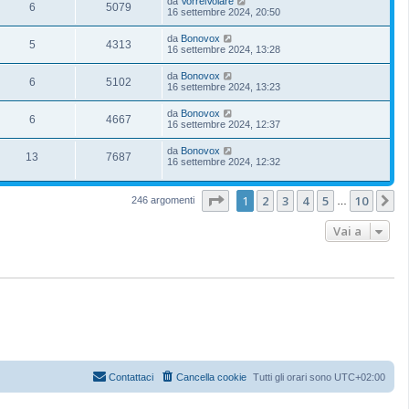
da
VorreiVolare
6
5079
16 settembre 2024, 20:50
da
Bonovox
5
4313
16 settembre 2024, 13:28
da
Bonovox
6
5102
16 settembre 2024, 13:23
da
Bonovox
6
4667
16 settembre 2024, 12:37
da
Bonovox
13
7687
16 settembre 2024, 12:32
Pagina
1
di
10
1
2
3
4
5
10
P
246 argomenti
…
Vai a
Contattaci
Cancella cookie
Tutti gli orari sono
UTC+02:00