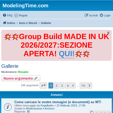
ModelingTime.com
FAQ
Regole
Iscriviti
Login
Indice
Auto e Veicoli
Gallerie
Group Build MADE IN UK
2026/2027:SEZIONE
APERTA!
QUI!
Gallerie
Moderatore:
Rosario
Nuovo argomento
Pagina
1
di
10
1
2
3
4
5
10
Prossimo
246 argomenti
…
Annunci
Come caricare le vostre immagini (e documenti) su MT!
Ultimo messaggio da
Kegelbahn
«
22 febbraio 2023, 17:09
Inviato in
Moderazione e Annunci
Risposte:
35
1
2
3
4