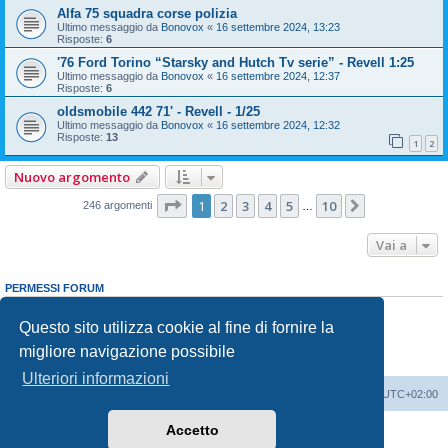
Alfa 75 squadra corse polizia
Ultimo messaggio da
Bonovox
«
16 settembre 2024, 13:23
Risposte:
6
'76 Ford Torino “Starsky and Hutch Tv serie” - Revell 1:25
Ultimo messaggio da
Bonovox
«
16 settembre 2024, 12:37
Risposte:
6
oldsmobile 442 71' - Revell - 1/25
Ultimo messaggio da
Bonovox
«
16 settembre 2024, 12:32
Risposte:
13
1
2
Nuovo argomento
Pagina
1
di
10
1
2
3
4
5
10
Prossimo
246 argomenti
…
Vai a
PERMESSI FORUM
Non puoi
aprire nuovi argomenti
Non puoi
rispondere negli argomenti
Questo sito utilizza cookie al fine di fornire la
Non puoi
modificare i tuoi messaggi
migliore navigazione possibile
Non puoi
cancellare i tuoi messaggi
Non puoi
inviare allegati
Ulteriori informazioni
Indice
Contattaci
Cancella cookie
Tutti gli orari sono
UTC+02:00
Accetto
Creato da
phpBB
® Forum Software © phpBB Limited
Traduzione Italiana
phpBB-Italia.it