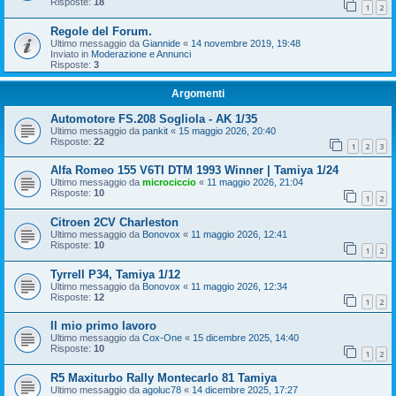
Risposte:
18
1
2
Regole del Forum.
Ultimo messaggio da
Giannide
«
14 novembre 2019, 19:48
Inviato in
Moderazione e Annunci
Risposte:
3
Argomenti
Automotore FS.208 Sogliola - AK 1/35
Ultimo messaggio da
pankit
«
15 maggio 2026, 20:40
Risposte:
22
1
2
3
Alfa Romeo 155 V6TI DTM 1993 Winner | Tamiya 1/24
Ultimo messaggio da
microciccio
«
11 maggio 2026, 21:04
Risposte:
10
1
2
Citroen 2CV Charleston
Ultimo messaggio da
Bonovox
«
11 maggio 2026, 12:41
Risposte:
10
1
2
Tyrrell P34, Tamiya 1/12
Ultimo messaggio da
Bonovox
«
11 maggio 2026, 12:34
Risposte:
12
1
2
Il mio primo lavoro
Ultimo messaggio da
Cox-One
«
15 dicembre 2025, 14:40
Risposte:
10
1
2
R5 Maxiturbo Rally Montecarlo 81 Tamiya
Ultimo messaggio da
agoluc78
«
14 dicembre 2025, 17:27