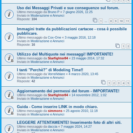
Uso dei Messaggi Privati e sue conseguenze sul forum.
Ultimo messaggio da
Bruno P
«
7 giugno 2026, 11:25
Inviato in
Moderazione e Annunci
Risposte:
104
1
8
9
10
11
…
Immagini tratte da pubblicazioni cartacee - cosa è possibile
pubblicare.
Ultimo messaggio da
Cox-One
«
3 maggio 2016, 12:18
Inviato in
Moderazione e Annunci
Risposte:
16
1
2
Utilizzo del Multiquote nei messaggi! IMPORTANTE!
Ultimo messaggio da
Starfighter84
«
23 maggio 2014, 17:32
Inviato in
Moderazione e Annunci
I tanti "Perchè?" di Modeling Time!!
Ultimo messaggio da
VorreiVolare
«
4 marzo 2020, 13:45
Inviato in
Moderazione e Annunci
Risposte:
42
1
2
3
4
5
Aggiornamento dei permessi del forum - IMPORTANTE!
Ultimo messaggio da
Starfighter84
«
14 novembre 2012, 1:02
Inviato in
Moderazione e Annunci
Guida - Come inserire LINK in modo chiaro.
Ultimo messaggio da
simmons
«
25 agosto 2010, 11:18
Inviato in
Moderazione e Annunci
LEGGERE ATTENTAMENTE! Inserimento foto di altri siti.
Ultimo messaggio da
daccia
«
7 maggio 2024, 14:27
Inviato in
Moderazione e Annunci