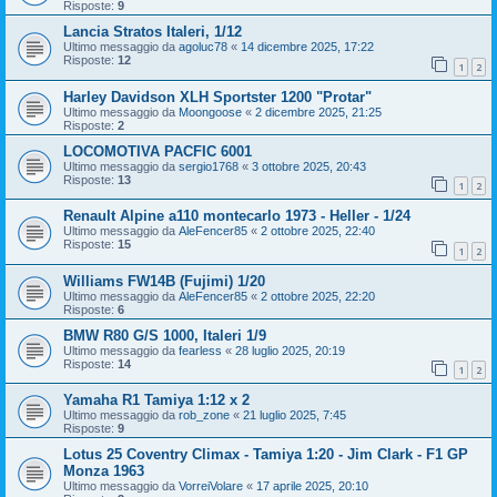
Risposte:
9
Lancia Stratos Italeri, 1/12
Ultimo messaggio da
agoluc78
«
14 dicembre 2025, 17:22
Risposte:
12
1
2
Harley Davidson XLH Sportster 1200 "Protar"
Ultimo messaggio da
Moongoose
«
2 dicembre 2025, 21:25
Risposte:
2
LOCOMOTIVA PACFIC 6001
Ultimo messaggio da
sergio1768
«
3 ottobre 2025, 20:43
Risposte:
13
1
2
Renault Alpine a110 montecarlo 1973 - Heller - 1/24
Ultimo messaggio da
AleFencer85
«
2 ottobre 2025, 22:40
Risposte:
15
1
2
Williams FW14B (Fujimi) 1/20
Ultimo messaggio da
AleFencer85
«
2 ottobre 2025, 22:20
Risposte:
6
BMW R80 G/S 1000, Italeri 1/9
Ultimo messaggio da
fearless
«
28 luglio 2025, 20:19
Risposte:
14
1
2
Yamaha R1 Tamiya 1:12 x 2
Ultimo messaggio da
rob_zone
«
21 luglio 2025, 7:45
Risposte:
9
Lotus 25 Coventry Climax - Tamiya 1:20 - Jim Clark - F1 GP
Monza 1963
Ultimo messaggio da
VorreiVolare
«
17 aprile 2025, 20:10