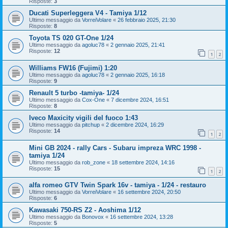
Risposte:
3
Ducati Superleggera V4 - Tamiya 1/12
Ultimo messaggio da
VorreiVolare
«
26 febbraio 2025, 21:30
Risposte:
8
Toyota TS 020 GT-One 1/24
Ultimo messaggio da
agoluc78
«
2 gennaio 2025, 21:41
Risposte:
12
1
2
Williams FW16 (Fujimi) 1:20
Ultimo messaggio da
agoluc78
«
2 gennaio 2025, 16:18
Risposte:
9
Renault 5 turbo -tamiya- 1/24
Ultimo messaggio da
Cox-One
«
7 dicembre 2024, 16:51
Risposte:
8
Iveco Maxicity vigili del fuoco 1:43
Ultimo messaggio da
pitchup
«
2 dicembre 2024, 16:29
Risposte:
14
1
2
Mini GB 2024 - rally Cars - Subaru impreza WRC 1998 -
tamiya 1/24
Ultimo messaggio da
rob_zone
«
18 settembre 2024, 14:16
Risposte:
15
1
2
alfa romeo GTV Twin Spark 16v - tamiya - 1/24 - restauro
Ultimo messaggio da
VorreiVolare
«
16 settembre 2024, 20:50
Risposte:
6
Kawasaki 750-RS Z2 - Aoshima 1/12
Ultimo messaggio da
Bonovox
«
16 settembre 2024, 13:28
Risposte:
5