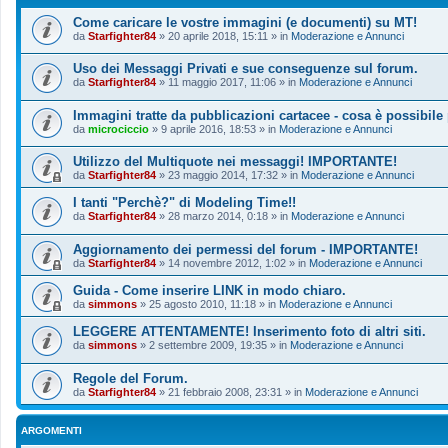
Come caricare le vostre immagini (e documenti) su MT!
da
Starfighter84
»
20 aprile 2018, 15:11
» in
Moderazione e Annunci
Uso dei Messaggi Privati e sue conseguenze sul forum.
da
Starfighter84
»
11 maggio 2017, 11:06
» in
Moderazione e Annunci
Immagini tratte da pubblicazioni cartacee - cosa è possibile
da
microciccio
»
9 aprile 2016, 18:53
» in
Moderazione e Annunci
Utilizzo del Multiquote nei messaggi! IMPORTANTE!
da
Starfighter84
»
23 maggio 2014, 17:32
» in
Moderazione e Annunci
I tanti "Perchè?" di Modeling Time!!
da
Starfighter84
»
28 marzo 2014, 0:18
» in
Moderazione e Annunci
Aggiornamento dei permessi del forum - IMPORTANTE!
da
Starfighter84
»
14 novembre 2012, 1:02
» in
Moderazione e Annunci
Guida - Come inserire LINK in modo chiaro.
da
simmons
»
25 agosto 2010, 11:18
» in
Moderazione e Annunci
LEGGERE ATTENTAMENTE! Inserimento foto di altri siti.
da
simmons
»
2 settembre 2009, 19:35
» in
Moderazione e Annunci
Regole del Forum.
da
Starfighter84
»
21 febbraio 2008, 23:31
» in
Moderazione e Annunci
ARGOMENTI