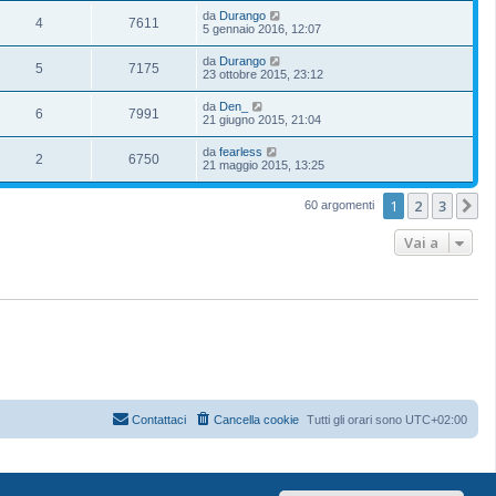
da
Durango
4
7611
5 gennaio 2016, 12:07
da
Durango
5
7175
23 ottobre 2015, 23:12
da
Den_
6
7991
21 giugno 2015, 21:04
da
fearless
2
6750
21 maggio 2015, 13:25
1
2
3
P
60 argomenti
Vai a
Contattaci
Cancella cookie
Tutti gli orari sono
UTC+02:00