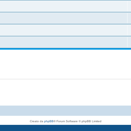
Creato da
phpBB
® Forum Software © phpBB Limited
Traduzione Italiana
phpBB-Italia.it