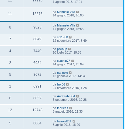
21
17916
1 agosto 2018, 17:21
da
Manuele Villa
11
13876
14 giugno 2018, 16:00
da
Manuele Villa
8
9823
14 giugno 2018, 15:53
da
sdl1958
7
8049
12 novembre 2017, 8:49
da
pitchup
4
7440
10 luglio 2017, 19:35
da
ciaccio78
2
6984
14 giugno 2017, 13:09
da
nannolo
5
8672
13 gennaio 2017, 14:34
da
linx66
2
6991
24 novembre 2016, 1:28
da
AndreaRD04
6
8052
6 settembre 2016, 10:28
da
fearless
12
12743
8 maggio 2016, 21:33
da
heinkel111
5
8064
8 aprile 2016, 18:20