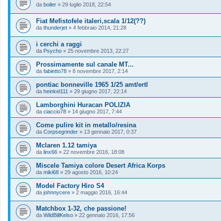
da
boiler
»
29 luglio 2018, 22:54
Fiat Mefistofele italeri,scala 1/12(??)
da
thunderjet
»
4 febbraio 2014, 21:28
i cerchi a raggi
da
Psycho
»
25 novembre 2013, 22:27
Prossimamente sul canale MT...
da
fabietto78
»
8 novembre 2017, 2:14
pontiac bonneville 1965 1/25 amt/ertl
da
heinkel111
»
29 giugno 2017, 22:14
Lamborghini Huracan POLIZIA
da
ciaccio78
»
14 giugno 2017, 7:44
Come pulire kit in metallo/resina
da
Corpsegrinder
»
13 gennaio 2017, 0:37
Mclaren 1.12 tamiya
da
linx66
»
22 novembre 2016, 18:08
Miscele Tamiya colore Desert Africa Korps
da
miki68
»
29 agosto 2016, 10:24
Model Factory Hiro S4
da
johnnycere
»
2 maggio 2016, 16:44
Matchbox 1-32, che passione!
da
WildBillKelso
»
22 gennaio 2016, 17:56