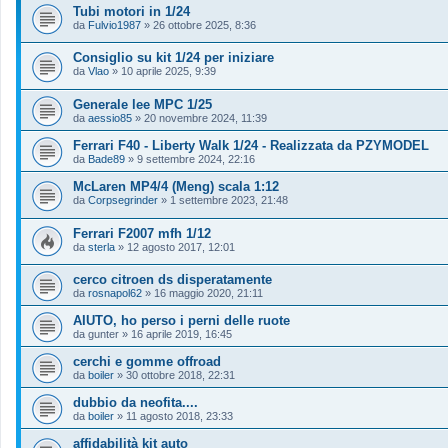
Tubi motori in 1/24
da
Fulvio1987
»
26 ottobre 2025, 8:36
Consiglio su kit 1/24 per iniziare
da
Vlao
»
10 aprile 2025, 9:39
Generale lee MPC 1/25
da
aessio85
»
20 novembre 2024, 11:39
Ferrari F40 - Liberty Walk 1/24 - Realizzata da PZYMODEL
da
Bade89
»
9 settembre 2024, 22:16
McLaren MP4/4 (Meng) scala 1:12
da
Corpsegrinder
»
1 settembre 2023, 21:48
Ferrari F2007 mfh 1/12
da
sterla
»
12 agosto 2017, 12:01
cerco citroen ds disperatamente
da
rosnapol62
»
16 maggio 2020, 21:11
AIUTO, ho perso i perni delle ruote
da
gunter
»
16 aprile 2019, 16:45
cerchi e gomme offroad
da
boiler
»
30 ottobre 2018, 22:31
dubbio da neofita....
da
boiler
»
11 agosto 2018, 23:33
affidabilità kit auto