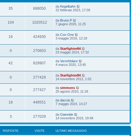
da
Kegelbahn
35
688050
22 febbraio 2023, 17:09
da
Bruno P
104
1020512
7 giugno 2026, 11:25
da
Cox-One
16
424930
3 maggio 2016, 12:18
da
Starfighter84
0
270603
23 maggio 2014, 17:32
da
VorreiVolare
42
829907
4 marzo 2020, 13:45
da
Starfighter84
0
277429
14 novembre 2012, 1:02
da
simmons
0
277427
25 agosto 2010, 11:18
da
daccia
18
448551
7 maggio 2024, 14:27
da
Giannide
3
277029
14 novembre 2019, 19:48
RISPOSTE
VISITE
ULTIMO MESSAGGIO