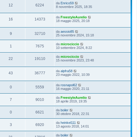
da
Enrico59
12
6224
8 novembre 2025, 18:35
da
FreestyleAurelio
16
14373
18 maggio 2025, 20:18
da
aessio85
9
32710
25 novembre 2024, 15:18
da
microciccio
1
7675
10 settembre 2024, 8:22
da
microciccio
22
19110
15 novembre 2023, 23:48
da
alpfra58
43
36777
23 maggio 2022, 10:39
da
rosnapol62
0
5559
16 maggio 2020, 21:11
da
FreestyleAurelio
7
9010
18 aprile 2019, 19:35
da
boiler
0
6621
30 ottobre 2018, 22:31
da
heinkel111
3
6920
13 agosto 2018, 14:01
da
boiler