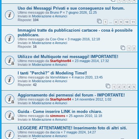
Uso dei Messaggi Privati e sue conseguenze sul forum.
Ultimo messaggio da
Bruno P
«
7 giugno 2026, 11:25
Inviato in
Moderazione e Annunci
Risposte:
104
1
8
9
10
11
…
Immagini tratte da pubblicazioni cartacee - cosa è possibile
pubblicare.
Ultimo messaggio da
Cox-One
«
3 maggio 2016, 12:18
Inviato in
Moderazione e Annunci
Risposte:
16
1
2
Utilizzo del Multiquote nei messaggi! IMPORTANTE!
Ultimo messaggio da
Starfighter84
«
23 maggio 2014, 17:32
Inviato in
Moderazione e Annunci
I tanti "Perchè?" di Modeling Time!!
Ultimo messaggio da
VorreiVolare
«
4 marzo 2020, 13:45
Inviato in
Moderazione e Annunci
Risposte:
42
1
2
3
4
5
Aggiornamento dei permessi del forum - IMPORTANTE!
Ultimo messaggio da
Starfighter84
«
14 novembre 2012, 1:02
Inviato in
Moderazione e Annunci
Guida - Come inserire LINK in modo chiaro.
Ultimo messaggio da
simmons
«
25 agosto 2010, 11:18
Inviato in
Moderazione e Annunci
LEGGERE ATTENTAMENTE! Inserimento foto di altri siti.
Ultimo messaggio da
daccia
«
7 maggio 2024, 14:27
Inviato in
Moderazione e Annunci