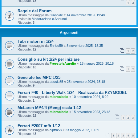
Risposte:
18
1
2
Regole del Forum.
Ultimo messaggio da
Giannide
«
14 novembre 2019, 19:48
Inviato in
Moderazione e Annunci
Risposte:
3
Argomenti
Tubi motori in 1/24
Ultimo messaggio da
Enrico59
«
8 novembre 2025, 18:35
Risposte:
12
1
2
Consiglio su kit 1/24 per iniziare
Ultimo messaggio da
FreestyleAurelio
«
18 maggio 2025, 20:18
Risposte:
16
1
2
Generale lee MPC 1/25
Ultimo messaggio da
aessio85
«
25 novembre 2024, 15:18
Risposte:
9
Ferrari F40 - Liberty Walk 1/24 - Realizzata da PZYMODEL
Ultimo messaggio da
microciccio
«
10 settembre 2024, 8:22
Risposte:
1
McLaren MP4/4 (Meng) scala 1:12
Ultimo messaggio da
microciccio
«
15 novembre 2023, 23:48
Risposte:
22
1
2
3
Ferrari F2007 mfh 1/12
Ultimo messaggio da
alpfra58
«
23 maggio 2022, 10:39
Risposte:
43
1
2
3
4
5