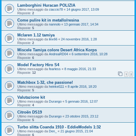
Lamborghini Huracan POLIZIA
Ultimo messaggio da
ciaccio78
«
14 giugno 2017, 13:09
Risposte:
2
Come pulire kit in metallo/resina
Ultimo messaggio da
nannolo
«
13 gennaio 2017, 14:34
Risposte:
5
Mclaren 1.12 tamiya
Ultimo messaggio da
linx66
«
24 novembre 2016, 1:28
Risposte:
2
Miscele Tamiya colore Desert Africa Korps
Ultimo messaggio da
AndreaRD04
«
6 settembre 2016, 10:28
Risposte:
6
Model Factory Hiro S4
Ultimo messaggio da
fearless
«
8 maggio 2016, 21:33
Risposte:
12
1
2
Matchbox 1-32, che passione!
Ultimo messaggio da
heinkel111
«
8 aprile 2016, 18:20
Risposte:
5
Valutazione kit
Ultimo messaggio da
Durango
«
5 gennaio 2016, 12:07
Risposte:
4
Citroën DS19
Ultimo messaggio da
Durango
«
23 ottobre 2015, 23:12
Risposte:
5
Turbo slitta Coanda 1910 - EddieModels 1:32
Ultimo messaggio da
Den_
«
21 giugno 2015, 21:04
Risposte:
6