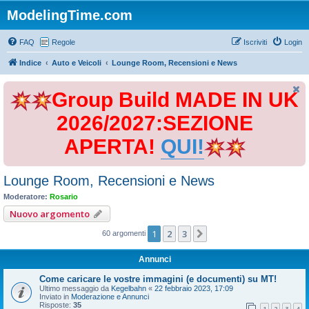
ModelingTime.com
FAQ
Regole
Iscriviti
Login
Indice
Auto e Veicoli
Lounge Room, Recensioni e News
Group Build MADE IN UK
2026/2027:SEZIONE
APERTA!
QUI!
Lounge Room, Recensioni e News
Moderatore:
Rosario
Nuovo argomento
1
2
3
Prossimo
60 argomenti
Annunci
Come caricare le vostre immagini (e documenti) su MT!
Ultimo messaggio da
Kegelbahn
«
22 febbraio 2023, 17:09
Inviato in
Moderazione e Annunci
Risposte:
35
1
2
3
4