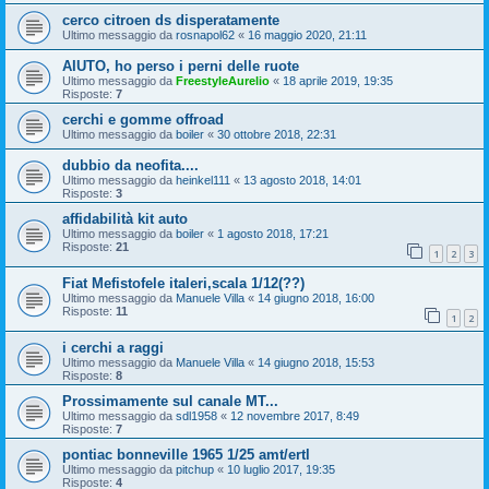
cerco citroen ds disperatamente
Ultimo messaggio da
rosnapol62
«
16 maggio 2020, 21:11
AIUTO, ho perso i perni delle ruote
Ultimo messaggio da
FreestyleAurelio
«
18 aprile 2019, 19:35
Risposte:
7
cerchi e gomme offroad
Ultimo messaggio da
boiler
«
30 ottobre 2018, 22:31
dubbio da neofita....
Ultimo messaggio da
heinkel111
«
13 agosto 2018, 14:01
Risposte:
3
affidabilità kit auto
Ultimo messaggio da
boiler
«
1 agosto 2018, 17:21
Risposte:
21
1
2
3
Fiat Mefistofele italeri,scala 1/12(??)
Ultimo messaggio da
Manuele Villa
«
14 giugno 2018, 16:00
Risposte:
11
1
2
i cerchi a raggi
Ultimo messaggio da
Manuele Villa
«
14 giugno 2018, 15:53
Risposte:
8
Prossimamente sul canale MT...
Ultimo messaggio da
sdl1958
«
12 novembre 2017, 8:49
Risposte:
7
pontiac bonneville 1965 1/25 amt/ertl
Ultimo messaggio da
pitchup
«
10 luglio 2017, 19:35
Risposte:
4