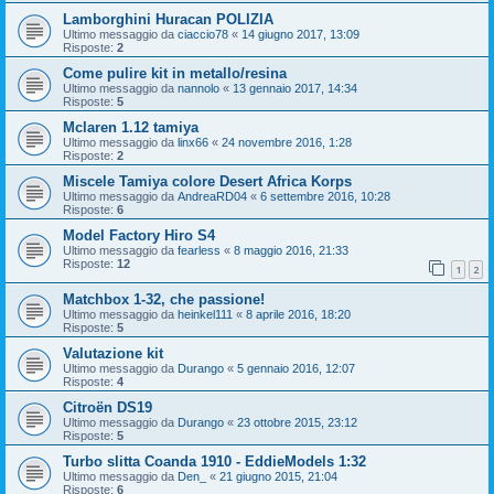
Lamborghini Huracan POLIZIA
Ultimo messaggio da
ciaccio78
«
14 giugno 2017, 13:09
Risposte:
2
Come pulire kit in metallo/resina
Ultimo messaggio da
nannolo
«
13 gennaio 2017, 14:34
Risposte:
5
Mclaren 1.12 tamiya
Ultimo messaggio da
linx66
«
24 novembre 2016, 1:28
Risposte:
2
Miscele Tamiya colore Desert Africa Korps
Ultimo messaggio da
AndreaRD04
«
6 settembre 2016, 10:28
Risposte:
6
Model Factory Hiro S4
Ultimo messaggio da
fearless
«
8 maggio 2016, 21:33
Risposte:
12
1
2
Matchbox 1-32, che passione!
Ultimo messaggio da
heinkel111
«
8 aprile 2016, 18:20
Risposte:
5
Valutazione kit
Ultimo messaggio da
Durango
«
5 gennaio 2016, 12:07
Risposte:
4
Citroën DS19
Ultimo messaggio da
Durango
«
23 ottobre 2015, 23:12
Risposte:
5
Turbo slitta Coanda 1910 - EddieModels 1:32
Ultimo messaggio da
Den_
«
21 giugno 2015, 21:04
Risposte:
6