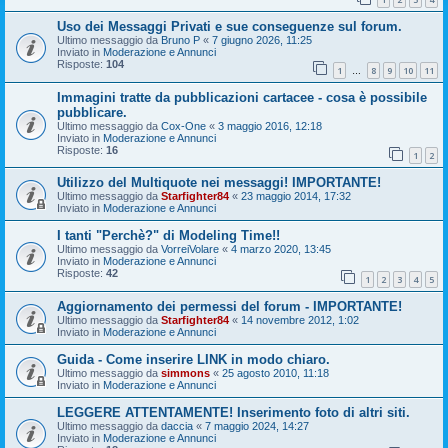
Uso dei Messaggi Privati e sue conseguenze sul forum.
Ultimo messaggio da
Bruno P
«
7 giugno 2026, 11:25
Inviato in
Moderazione e Annunci
Risposte:
104
1
8
9
10
11
…
Immagini tratte da pubblicazioni cartacee - cosa è possibile
pubblicare.
Ultimo messaggio da
Cox-One
«
3 maggio 2016, 12:18
Inviato in
Moderazione e Annunci
Risposte:
16
1
2
Utilizzo del Multiquote nei messaggi! IMPORTANTE!
Ultimo messaggio da
Starfighter84
«
23 maggio 2014, 17:32
Inviato in
Moderazione e Annunci
I tanti "Perchè?" di Modeling Time!!
Ultimo messaggio da
VorreiVolare
«
4 marzo 2020, 13:45
Inviato in
Moderazione e Annunci
Risposte:
42
1
2
3
4
5
Aggiornamento dei permessi del forum - IMPORTANTE!
Ultimo messaggio da
Starfighter84
«
14 novembre 2012, 1:02
Inviato in
Moderazione e Annunci
Guida - Come inserire LINK in modo chiaro.
Ultimo messaggio da
simmons
«
25 agosto 2010, 11:18
Inviato in
Moderazione e Annunci
LEGGERE ATTENTAMENTE! Inserimento foto di altri siti.
Ultimo messaggio da
daccia
«
7 maggio 2024, 14:27
Inviato in
Moderazione e Annunci