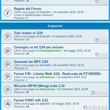
Risposte:
18
1
2
Regole del Forum.
Ultimo messaggio da
Giannide
«
14 novembre 2019, 19:48
Inviato in
Moderazione e Annunci
Risposte:
3
Argomenti
Tubi motori in 1/24
Ultimo messaggio da
Enrico59
«
8 novembre 2025, 18:35
Risposte:
12
1
2
Consiglio su kit 1/24 per iniziare
Ultimo messaggio da
FreestyleAurelio
«
18 maggio 2025, 20:18
Risposte:
16
1
2
Generale lee MPC 1/25
Ultimo messaggio da
aessio85
«
25 novembre 2024, 15:18
Risposte:
9
Ferrari F40 - Liberty Walk 1/24 - Realizzata da PZYMODEL
Ultimo messaggio da
microciccio
«
10 settembre 2024, 8:22
Risposte:
1
McLaren MP4/4 (Meng) scala 1:12
Ultimo messaggio da
microciccio
«
15 novembre 2023, 23:48
Risposte:
22
1
2
3
Ferrari F2007 mfh 1/12
Ultimo messaggio da
alpfra58
«
23 maggio 2022, 10:39
Risposte:
43
1
2
3
4
5