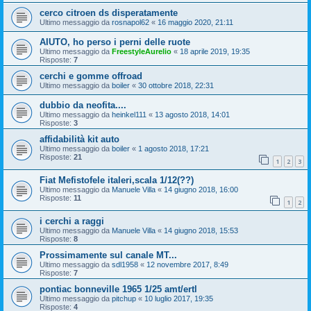
cerco citroen ds disperatamente
Ultimo messaggio da
rosnapol62
«
16 maggio 2020, 21:11
AIUTO, ho perso i perni delle ruote
Ultimo messaggio da
FreestyleAurelio
«
18 aprile 2019, 19:35
Risposte:
7
cerchi e gomme offroad
Ultimo messaggio da
boiler
«
30 ottobre 2018, 22:31
dubbio da neofita....
Ultimo messaggio da
heinkel111
«
13 agosto 2018, 14:01
Risposte:
3
affidabilità kit auto
Ultimo messaggio da
boiler
«
1 agosto 2018, 17:21
Risposte:
21
1
2
3
Fiat Mefistofele italeri,scala 1/12(??)
Ultimo messaggio da
Manuele Villa
«
14 giugno 2018, 16:00
Risposte:
11
1
2
i cerchi a raggi
Ultimo messaggio da
Manuele Villa
«
14 giugno 2018, 15:53
Risposte:
8
Prossimamente sul canale MT...
Ultimo messaggio da
sdl1958
«
12 novembre 2017, 8:49
Risposte:
7
pontiac bonneville 1965 1/25 amt/ertl
Ultimo messaggio da
pitchup
«
10 luglio 2017, 19:35
Risposte:
4