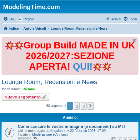
ModelingTime.com
FAQ
Regole
Iscriviti
Login
Indice
Auto e Veicoli
Lounge Room, Recensioni e News
Group Build MADE IN UK
2026/2027:SEZIONE
APERTA!
QUI!
Lounge Room, Recensioni e News
Moderatore:
Rosario
Nuovo argomento
1
2
3
Prossimo
60 argomenti
Annunci
Come caricare le vostre immagini (e documenti) su MT!
Ultimo messaggio da
Kegelbahn
«
22 febbraio 2023, 17:09
Inviato in
Moderazione e Annunci
Risposte:
35
1
2
3
4