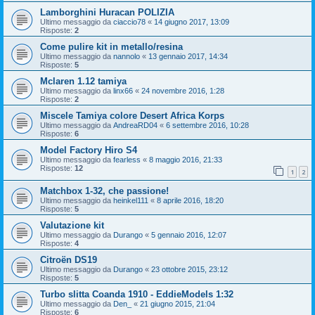
Lamborghini Huracan POLIZIA
Ultimo messaggio da
ciaccio78
«
14 giugno 2017, 13:09
Risposte:
2
Come pulire kit in metallo/resina
Ultimo messaggio da
nannolo
«
13 gennaio 2017, 14:34
Risposte:
5
Mclaren 1.12 tamiya
Ultimo messaggio da
linx66
«
24 novembre 2016, 1:28
Risposte:
2
Miscele Tamiya colore Desert Africa Korps
Ultimo messaggio da
AndreaRD04
«
6 settembre 2016, 10:28
Risposte:
6
Model Factory Hiro S4
Ultimo messaggio da
fearless
«
8 maggio 2016, 21:33
Risposte:
12
1
2
Matchbox 1-32, che passione!
Ultimo messaggio da
heinkel111
«
8 aprile 2016, 18:20
Risposte:
5
Valutazione kit
Ultimo messaggio da
Durango
«
5 gennaio 2016, 12:07
Risposte:
4
Citroën DS19
Ultimo messaggio da
Durango
«
23 ottobre 2015, 23:12
Risposte:
5
Turbo slitta Coanda 1910 - EddieModels 1:32
Ultimo messaggio da
Den_
«
21 giugno 2015, 21:04
Risposte:
6