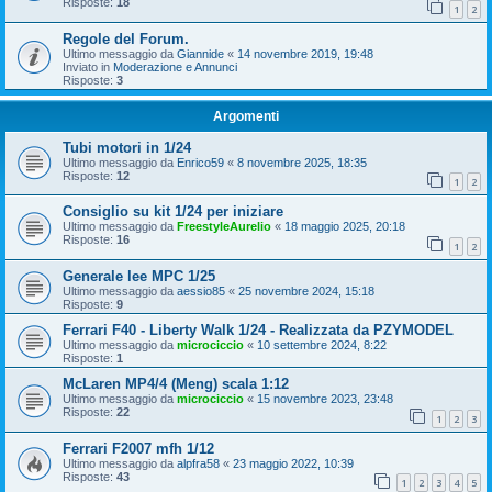
Risposte:
18
1
2
Regole del Forum.
Ultimo messaggio da
Giannide
«
14 novembre 2019, 19:48
Inviato in
Moderazione e Annunci
Risposte:
3
Argomenti
Tubi motori in 1/24
Ultimo messaggio da
Enrico59
«
8 novembre 2025, 18:35
Risposte:
12
1
2
Consiglio su kit 1/24 per iniziare
Ultimo messaggio da
FreestyleAurelio
«
18 maggio 2025, 20:18
Risposte:
16
1
2
Generale lee MPC 1/25
Ultimo messaggio da
aessio85
«
25 novembre 2024, 15:18
Risposte:
9
Ferrari F40 - Liberty Walk 1/24 - Realizzata da PZYMODEL
Ultimo messaggio da
microciccio
«
10 settembre 2024, 8:22
Risposte:
1
McLaren MP4/4 (Meng) scala 1:12
Ultimo messaggio da
microciccio
«
15 novembre 2023, 23:48
Risposte:
22
1
2
3
Ferrari F2007 mfh 1/12
Ultimo messaggio da
alpfra58
«
23 maggio 2022, 10:39
Risposte:
43
1
2
3
4
5