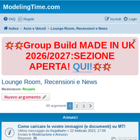
ModelingTime.com
FAQ
Regole
Iscriviti
Login
Indice
Auto e Veicoli
Lounge Room, Recensioni e News
Group Build MADE IN UK
2026/2027:SEZIONE
APERTA!
QUI!
Lounge Room, Recensioni e News
Moderatore:
Rosario
Nuovo argomento
1
2
3
Prossimo
60 argomenti
Annunci
Come caricare le vostre immagini (e documenti) su MT!
Ultimo messaggio da
Kegelbahn
«
22 febbraio 2023, 17:09
Inviato in
Moderazione e Annunci
Risposte:
35
1
2
3
4