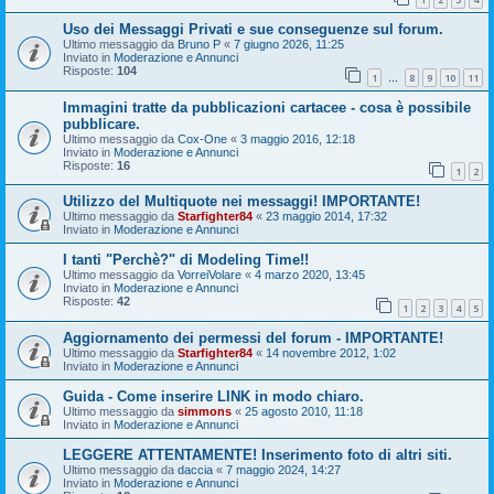
Uso dei Messaggi Privati e sue conseguenze sul forum.
Ultimo messaggio da
Bruno P
«
7 giugno 2026, 11:25
Inviato in
Moderazione e Annunci
Risposte:
104
1
8
9
10
11
…
Immagini tratte da pubblicazioni cartacee - cosa è possibile
pubblicare.
Ultimo messaggio da
Cox-One
«
3 maggio 2016, 12:18
Inviato in
Moderazione e Annunci
Risposte:
16
1
2
Utilizzo del Multiquote nei messaggi! IMPORTANTE!
Ultimo messaggio da
Starfighter84
«
23 maggio 2014, 17:32
Inviato in
Moderazione e Annunci
I tanti "Perchè?" di Modeling Time!!
Ultimo messaggio da
VorreiVolare
«
4 marzo 2020, 13:45
Inviato in
Moderazione e Annunci
Risposte:
42
1
2
3
4
5
Aggiornamento dei permessi del forum - IMPORTANTE!
Ultimo messaggio da
Starfighter84
«
14 novembre 2012, 1:02
Inviato in
Moderazione e Annunci
Guida - Come inserire LINK in modo chiaro.
Ultimo messaggio da
simmons
«
25 agosto 2010, 11:18
Inviato in
Moderazione e Annunci
LEGGERE ATTENTAMENTE! Inserimento foto di altri siti.
Ultimo messaggio da
daccia
«
7 maggio 2024, 14:27
Inviato in
Moderazione e Annunci