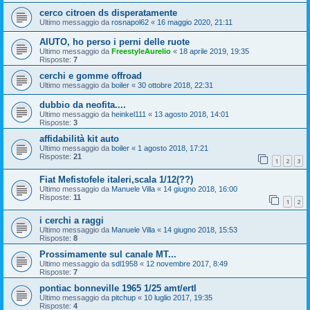
cerco citroen ds disperatamente
Ultimo messaggio da
rosnapol62
«
16 maggio 2020, 21:11
AIUTO, ho perso i perni delle ruote
Ultimo messaggio da
FreestyleAurelio
«
18 aprile 2019, 19:35
Risposte:
7
cerchi e gomme offroad
Ultimo messaggio da
boiler
«
30 ottobre 2018, 22:31
dubbio da neofita....
Ultimo messaggio da
heinkel111
«
13 agosto 2018, 14:01
Risposte:
3
affidabilità kit auto
Ultimo messaggio da
boiler
«
1 agosto 2018, 17:21
Risposte:
21
1
2
3
Fiat Mefistofele italeri,scala 1/12(??)
Ultimo messaggio da
Manuele Villa
«
14 giugno 2018, 16:00
Risposte:
11
1
2
i cerchi a raggi
Ultimo messaggio da
Manuele Villa
«
14 giugno 2018, 15:53
Risposte:
8
Prossimamente sul canale MT...
Ultimo messaggio da
sdl1958
«
12 novembre 2017, 8:49
Risposte:
7
pontiac bonneville 1965 1/25 amt/ertl
Ultimo messaggio da
pitchup
«
10 luglio 2017, 19:35
Risposte:
4