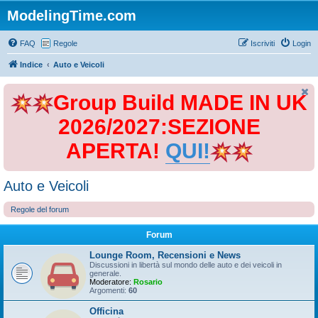
ModelingTime.com
FAQ
Regole
Iscriviti
Login
Indice
Auto e Veicoli
Group Build MADE IN UK
2026/2027:SEZIONE
APERTA!
QUI!
Auto e Veicoli
Regole del forum
Forum
Lounge Room, Recensioni e News
Discussioni in libertà sul mondo delle auto e dei veicoli in
generale.
Moderatore:
Rosario
Argomenti:
60
Officina