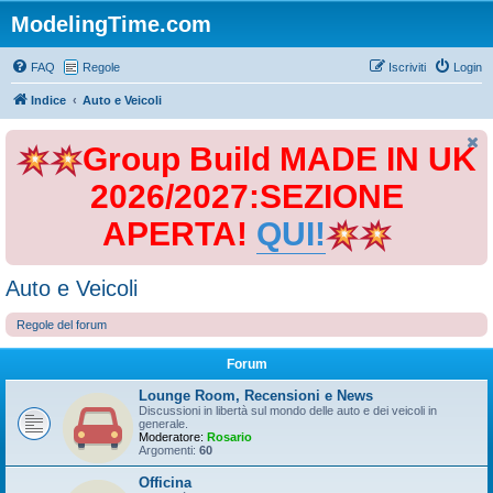
ModelingTime.com
FAQ
Regole
Iscriviti
Login
Indice
Auto e Veicoli
Group Build MADE IN UK
2026/2027:SEZIONE
APERTA!
QUI!
Auto e Veicoli
Regole del forum
Forum
Lounge Room, Recensioni e News
Discussioni in libertà sul mondo delle auto e dei veicoli in
generale.
Moderatore:
Rosario
Argomenti:
60
Officina