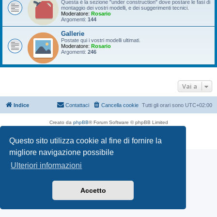
Questa è la sezione "under construction" dove postare le fasi di
montaggio dei vostri modelli, e dei suggerimenti tecnici.
Moderatore:
Rosario
Argomenti:
144
Gallerie
Postate qui i vostri modelli ultimati.
Moderatore:
Rosario
Argomenti:
246
Vai a
Indice
Contattaci
Cancella cookie
Tutti gli orari sono
UTC+02:00
Creato da
phpBB
® Forum Software © phpBB Limited
Traduzione Italiana
phpBB-Italia.it
Questo sito utilizza cookie al fine di fornire la
Privacy
|
Condizioni
migliore navigazione possibile
Ulteriori informazioni
Accetto