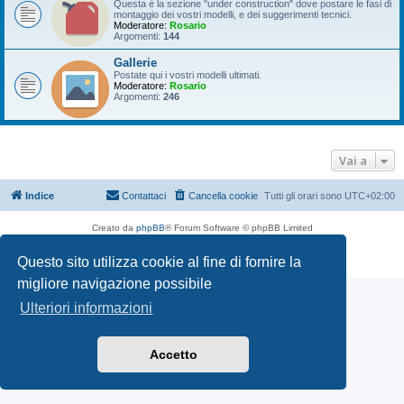
Questa è la sezione "under construction" dove postare le fasi di
montaggio dei vostri modelli, e dei suggerimenti tecnici.
Moderatore:
Rosario
Argomenti:
144
Gallerie
Postate qui i vostri modelli ultimati.
Moderatore:
Rosario
Argomenti:
246
Vai a
Indice
Contattaci
Cancella cookie
Tutti gli orari sono
UTC+02:00
Creato da
phpBB
® Forum Software © phpBB Limited
Traduzione Italiana
phpBB-Italia.it
Questo sito utilizza cookie al fine di fornire la
Privacy
|
Condizioni
migliore navigazione possibile
Ulteriori informazioni
Accetto