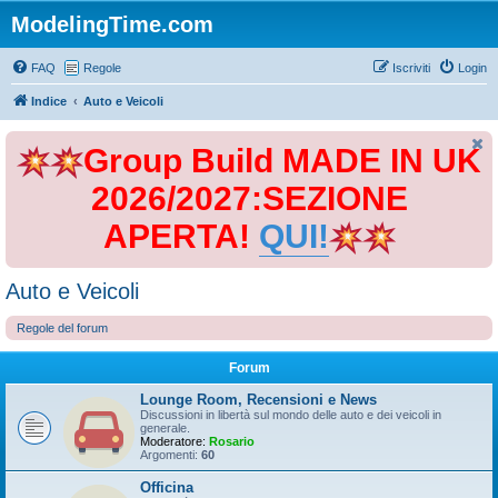
ModelingTime.com
FAQ
Regole
Iscriviti
Login
Indice
Auto e Veicoli
Group Build MADE IN UK
2026/2027:SEZIONE
APERTA!
QUI!
Auto e Veicoli
Regole del forum
Forum
Lounge Room, Recensioni e News
Discussioni in libertà sul mondo delle auto e dei veicoli in
generale.
Moderatore:
Rosario
Argomenti:
60
Officina