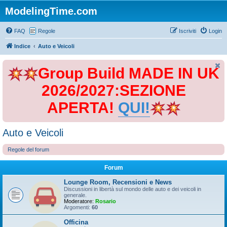
ModelingTime.com
FAQ
Regole
Iscriviti
Login
Indice
Auto e Veicoli
Group Build MADE IN UK
2026/2027:SEZIONE
APERTA!
QUI!
Auto e Veicoli
Regole del forum
Forum
Lounge Room, Recensioni e News
Discussioni in libertà sul mondo delle auto e dei veicoli in
generale.
Moderatore:
Rosario
Argomenti:
60
Officina