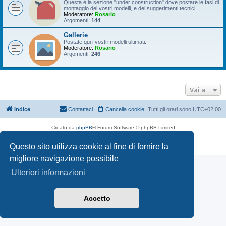
Questa è la sezione "under construction" dove postare le fasi di
montaggio dei vostri modelli, e dei suggerimenti tecnici.
Moderatore:
Rosario
Argomenti:
144
Gallerie
Postate qui i vostri modelli ultimati.
Moderatore:
Rosario
Argomenti:
246
Vai a
Indice
Contattaci
Cancella cookie
Tutti gli orari sono
UTC+02:00
Creato da
phpBB
® Forum Software © phpBB Limited
Traduzione Italiana
phpBB-Italia.it
Questo sito utilizza cookie al fine di fornire la
Privacy
|
Condizioni
migliore navigazione possibile
Ulteriori informazioni
Accetto