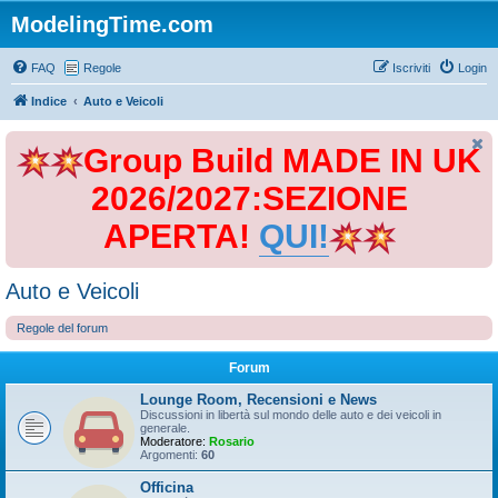
ModelingTime.com
FAQ
Regole
Iscriviti
Login
Indice
Auto e Veicoli
Group Build MADE IN UK
2026/2027:SEZIONE
APERTA!
QUI!
Auto e Veicoli
Regole del forum
Forum
Lounge Room, Recensioni e News
Discussioni in libertà sul mondo delle auto e dei veicoli in
generale.
Moderatore:
Rosario
Argomenti:
60
Officina