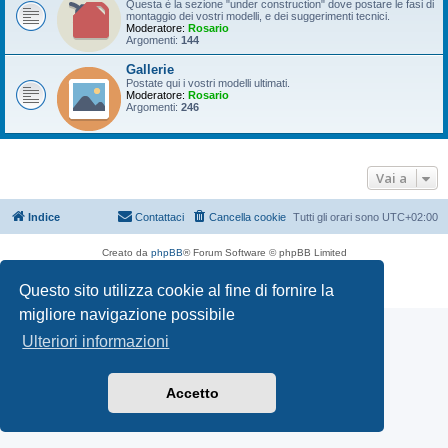
Questa è la sezione "under construction" dove postare le fasi di
montaggio dei vostri modelli, e dei suggerimenti tecnici.
Moderatore:
Rosario
Argomenti:
144
Gallerie
Postate qui i vostri modelli ultimati.
Moderatore:
Rosario
Argomenti:
246
Vai a
Indice
Contattaci
Cancella cookie
Tutti gli orari sono
UTC+02:00
Creato da
phpBB
® Forum Software © phpBB Limited
Traduzione Italiana
phpBB-Italia.it
Questo sito utilizza cookie al fine di fornire la
Privacy
|
Condizioni
migliore navigazione possibile
Ulteriori informazioni
Accetto