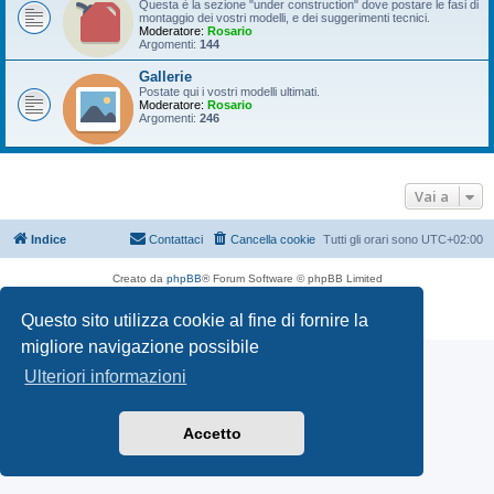
Questa è la sezione "under construction" dove postare le fasi di
montaggio dei vostri modelli, e dei suggerimenti tecnici.
Moderatore:
Rosario
Argomenti:
144
Gallerie
Postate qui i vostri modelli ultimati.
Moderatore:
Rosario
Argomenti:
246
Vai a
Indice
Contattaci
Cancella cookie
Tutti gli orari sono
UTC+02:00
Creato da
phpBB
® Forum Software © phpBB Limited
Traduzione Italiana
phpBB-Italia.it
Questo sito utilizza cookie al fine di fornire la
Privacy
|
Condizioni
migliore navigazione possibile
Ulteriori informazioni
Accetto