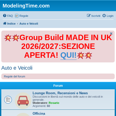
ModelingTime.com
FAQ
Regole
Iscriviti
Login
Indice
Auto e Veicoli
Group Build MADE IN UK
2026/2027:SEZIONE
APERTA!
QUI!
Auto e Veicoli
Regole del forum
Forum
Lounge Room, Recensioni e News
Discussioni in libertà sul mondo delle auto e dei veicoli in
generale.
Moderatore:
Rosario
Argomenti:
60
Officina